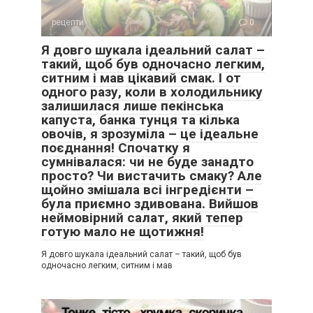
рецепти
0
Я довго шукала ідеальний салат –
такий, щоб був одночасно легким,
ситним і мав цікавий смак. І от
одного разу, коли в холодильнику
залишилася лише пекінська
капуста, банка тунця та кілька
овочів, я зрозуміла – це ідеальне
поєднання! Спочатку я
сумнівалася: чи не буде занадто
просто? Чи вистачить смаку? Але
щойно змішала всі інгредієнти –
була приємно здивована. Вийшов
неймовірний салат, який тепер
готую мало не щотижня!
Я довго шукала ідеальний салат – такий, щоб був
одночасно легким, ситним і мав