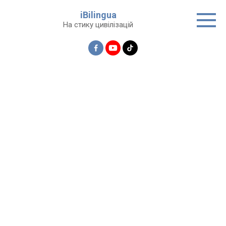
Перейти
iBilingua
до
На стику цивілізацій
вмісту