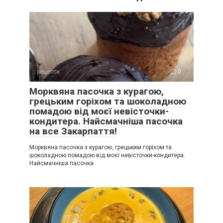
рецепти
0
Морквяна пасочка з курагою,
грецьким горіхом та шоколадною
помадою від моєї невісточки-
кондитера. Найсмачніша пасочка
на все Закарпаття!
Морквяна пасочка з курагою, грецьким горіхом та
шоколадною помадою від моєї невісточки-кондитера.
Найсмачніша пасочка