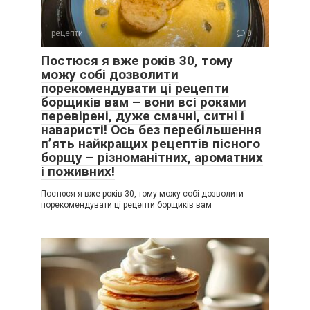
рецепти
0
Постюся я вже років 30, тому
можу собі дозволити
порекомендувати ці рецепти
борщиків вам – вони всі роками
перевірені, дуже смачні, ситні і
наваристі! Ось без перебільшення
п’ять найкращих рецептів пісного
борщу – різноманітних, ароматних
і поживних!
Постюся я вже років 30, тому можу собі дозволити
порекомендувати ці рецепти борщиків вам