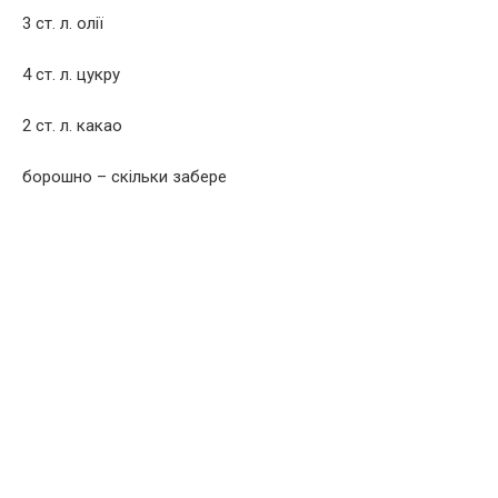
3 ст. л. олії
4 ст. л. цукру
2 ст. л. какао
борошно – скільки забере