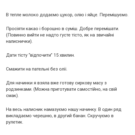
В тепле молоко додаємо цукор, олію і яйце. Перемішуємо.
Просіяти какао і борошно в суміш. Добре перемішати.
(Повинно вийти не надто густе тісто, як на звичайні
налиснички).
Дати тісту “відпочити” 15 хвилин.
Смажити на пательні без олії.
Для начинки я взяла вже готову сиркову масу з
родзинками. (Можна приготувати самостійно, на свій
смак).
На весь налисник намазуємо нашу начинку. В один ряд
викладаємо черешню, в другий банан. Скручуємо в
рулетик.