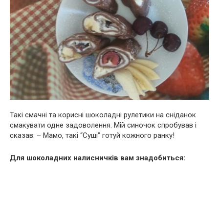
Такі смачні та корисні шоколадні рулетики на сніданок
смакувати одне задоволення. Мій синочок спробував і
сказав: – Мамо, такі “Суші” готуй кожного ранку!
Для шоколадних налисничків вам знадобиться: