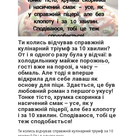
рецепти
0
Ти колись відчував справжній
кулінарний тріумф за 10 хвилин?
От і я одного разу була у відчаї: в
холодильнику майже порожньо,
гості вже на порозі, а часу –
обмаль. Але тоді я вперше
відкрила для себе лаваш як
основу для піци. Здається, це був
любовний роман з першого укусу!
Тонке тісто, хрумка скоринка і
насичений смак – усе, як у
справжній піцерії, але без клопоту
і за 10 хвилин. Сподіваюся, тобі це
теж сподобається!
Ти колись відчував справжній кулінарний тріумф за 10