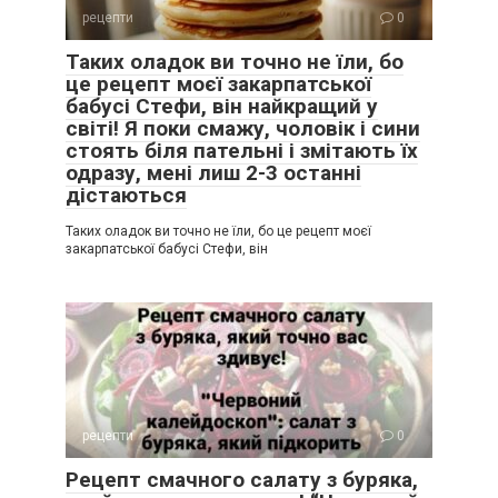
рецепти
0
Таких оладок ви точно не їли, бо
це рецепт моєї закарпатської
бабусі Стефи, він найкращий у
світі! Я поки смажу, чоловік і сини
стоять біля пательні і змітають їх
одразу, мені лиш 2-3 останні
дістаються
Таких оладок ви точно не їли, бо це рецепт моєї
закарпатської бабусі Стефи, він
рецепти
0
Рецепт смачного салату з буряка,