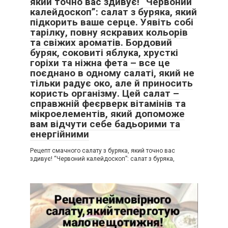
який точно вас здивує! “Червоний
калейдоскоп”: салат з буряка, який
підкорить ваше серце. Уявіть собі
тарілку, повну яскравих кольорів
та свіжих ароматів. Бордовий
буряк, соковиті яблука, хрусткі
горіхи та ніжна фета – все це
поєднано в одному салаті, який не
тільки радує око, але й приносить
користь організму. Цей салат –
справжній феєрверк вітамінів та
мікроелементів, який допоможе
вам відчути себе бадьорими та
енергійними
Рецепт смачного салату з буряка, який точно вас
здивує! “Червоний калейдоскоп”: салат з буряка,