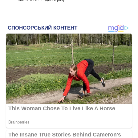
хвилин? От і я одного разу