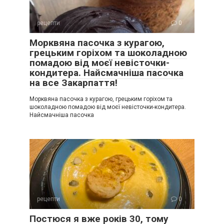
рецепти
0
Морквяна пасочка з курагою,
грецьким горіхом та шоколадною
помадою від моєї невісточки-
кондитера. Найсмачніша пасочка
на все Закарпаття!
Морквяна пасочка з курагою, грецьким горіхом та
шоколадною помадою від моєї невісточки-кондитера.
Найсмачніша пасочка
рецепти
0
Постюся я вже років 30, тому