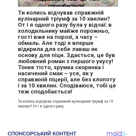
рецепти
0
Ти колись відчував справжній
кулінарний тріумф за 10 хвилин?
От і я одного разу була у відчаї: в
холодильнику майже порожньо,
гості вже на порозі, а часу –
обмаль. Але тоді я вперше
відкрила для себе лаваш як
основу для піци. Здається, це був
любовний роман з першого укусу!
Тонке тісто, хрумка скоринка і
насичений смак – усе, як у
справжній піцерії, але без клопоту
і за 10 хвилин. Сподіваюся, тобі це
теж сподобається!
Ти колись відчував справжній кулінарний тріумф за 10
хвилин? От і я одного разу