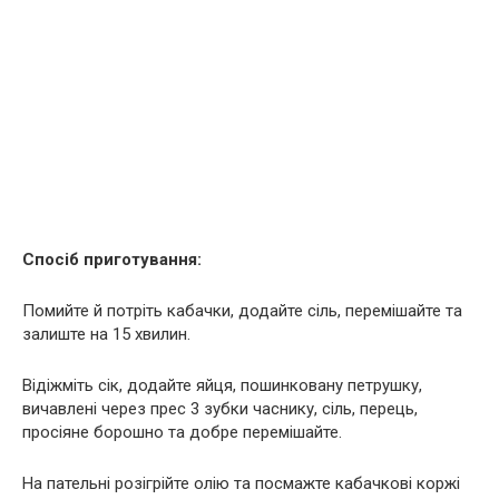
Спосіб приготування:
Помийте й потріть кабачки, додайте сіль, перемішайте та
залиште на 15 хвилин.
Відіжміть сік, додайте яйця, пошинковану петрушку,
вичавлені через прес 3 зубки часнику, сіль, перець,
просіяне борошно та добре перемішайте.
На пательні розігрійте олію та посмажте кабачкові коржі