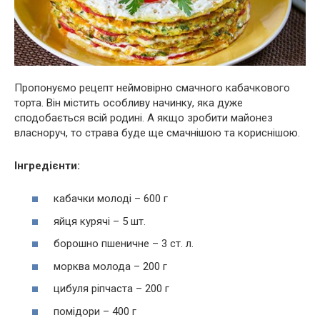
Пропонуємо рецепт неймовірно смачного кабачкового
торта. Він містить особливу начинку, яка дуже
сподобається всій родині. А якщо зробити майонез
власноруч, то страва буде ще смачнішою та кориснішою.
Інгредієнти:
кабачки молоді – 600 г
яйця курячі – 5 шт.
борошно пшеничне – 3 ст. л.
морква молода – 200 г
цибуля ріпчаста – 200 г
помідори – 400 г