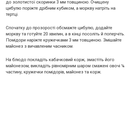
до золотистої скоринки 3 мм товщиною. Очищену
цибулю поріжте дрібним кубиком, а моркву натріть на
тертці.
Спочатку до прозорості обсмажте цибулю, додайте
моркву та готуйте 20 хвилин, а в кінці посоліть й поперчіть.
Помідори наріжте кружечками 3 мм товщиною. Змішайте
майонез з вичавленим часником.
На блюдо покладіть кабачковий корж, змастіть його
майонезом, викладіть рівномірним шаром смажені овочі ¼
частину, кружечки помідорів, майонез та корж.