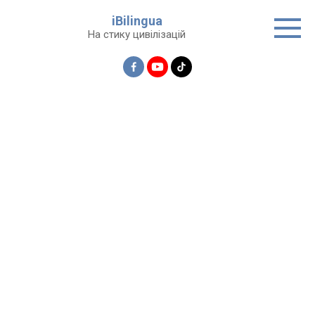
Перейти
iBilingua
до
На стику цивілізацій
вмісту