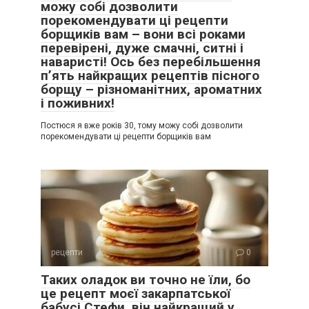
можу собі дозволити
порекомендувати ці рецепти
борщиків вам – вони всі роками
перевірені, дуже смачні, ситні і
наваристі! Ось без перебільшення
п’ять найкращих рецептів пісного
борщу – різноманітних, ароматних
і поживних!
Постюся я вже років 30, тому можу собі дозволити
порекомендувати ці рецепти борщиків вам
рецепти
0
Таких оладок ви точно не їли, бо
це рецепт моєї закарпатської
бабусі Стефи, він найкращий у