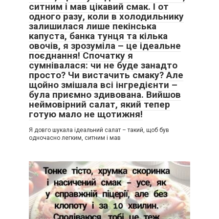
ситним і мав цікавий смак. І от
одного разу, коли в холодильнику
залишилася лише пекінська
капуста, банка тунця та кілька
овочів, я зрозуміла – це ідеальне
поєднання! Спочатку я
сумнівалася: чи не буде занадто
просто? Чи вистачить смаку? Але
щойно змішала всі інгредієнти –
була приємно здивована. Вийшов
неймовірний салат, який тепер
готую мало не щотижня!
Я довго шукала ідеальний салат – такий, щоб був
одночасно легким, ситним і мав