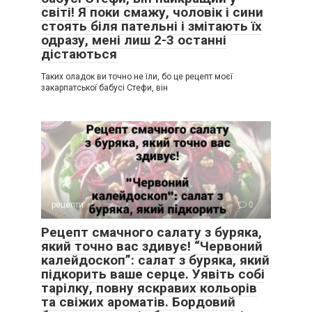
світі! Я поки смажу, чоловік і сини
стоять біля пательні і змітають їх
одразу, мені лиш 2-3 останні
дістаються
Таких оладок ви точно не їли, бо це рецепт моєї
закарпатської бабусі Стефи, він
рецепти
0
Рецепт смачного салату з буряка,
який точно вас здивує! “Червоний
калейдоскоп”: салат з буряка, який
підкорить ваше серце. Уявіть собі
тарілку, повну яскравих кольорів
та свіжих ароматів. Бордовий