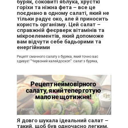
буряк, соковиті яблука, хрусткі
горіхи та ніжна фета – все це
поєднано в одному салаті, який не
тільки радує око, але й приносить
користь організму. Цей салат –
справжній феєрверк вітамінів та
мікроелементів, який допоможе
вам відчути себе бадьорими та
енергійними
Рецепт смачного салату з буряка, який точно вас
здивує! “Червоний калейдоскоп”: салат з буряка,
рецепти
0
Я довго шукала ідеальний салат –
такий, щоб був одночасно легким,