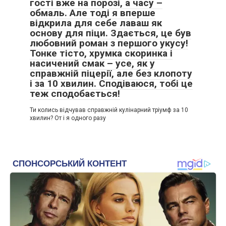
гості вже на порозі, а часу –
обмаль. Але тоді я вперше
відкрила для себе лаваш як
основу для піци. Здається, це був
любовний роман з першого укусу!
Тонке тісто, хрумка скоринка і
насичений смак – усе, як у
справжній піцерії, але без клопоту
і за 10 хвилин. Сподіваюся, тобі це
теж сподобається!
Ти колись відчував справжній кулінарний тріумф за 10
хвилин? От і я одного разу