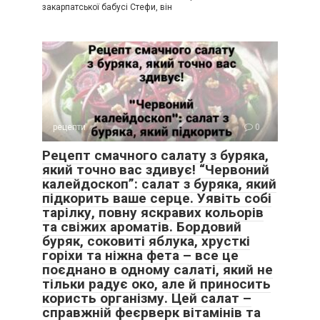
закарпатської бабусі Стефи, він
рецепти
0
Рецепт смачного салату з буряка,
який точно вас здивує! “Червоний
калейдоскоп”: салат з буряка, який
підкорить ваше серце. Уявіть собі
тарілку, повну яскравих кольорів
та свіжих ароматів. Бордовий
буряк, соковиті яблука, хрусткі
горіхи та ніжна фета – все це
поєднано в одному салаті, який не
тільки радує око, але й приносить
користь організму. Цей салат –
справжній феєрверк вітамінів та