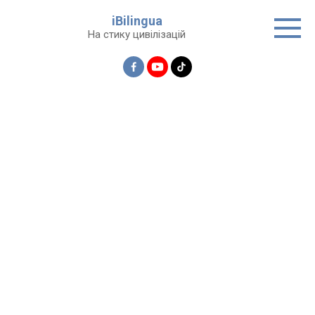
Перейти
iBilingua
до
На стику цивілізацій
вмісту