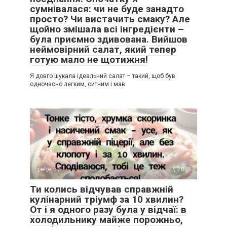
сумнівалася: чи не буде занадто
просто? Чи вистачить смаку? Але
щойно змішала всі інгредієнти –
була приємно здивована. Вийшов
неймовірний салат, який тепер
готую мало не щотижня!
Я довго шукала ідеальний салат – такий, щоб був
одночасно легким, ситним і мав
рецепти
0
Ти колись відчував справжній
кулінарний тріумф за 10 хвилин?
От і я одного разу була у відчаї: в
холодильнику майже порожньо,