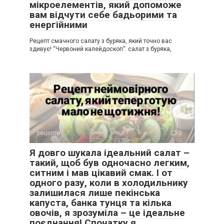
мікроелементів, який допоможе
вам відчути себе бадьорими та
енергійними
Рецепт смачного салату з буряка, який точно вас
здивує! “Червоний калейдоскоп”: салат з буряка,
рецепти
0
Я довго шукала ідеальний салат –
такий, щоб був одночасно легким,
ситним і мав цікавий смак. І от
одного разу, коли в холодильнику
залишилася лише пекінська
капуста, банка тунця та кілька
овочів, я зрозуміла – це ідеальне
поєднання! Спочатку я