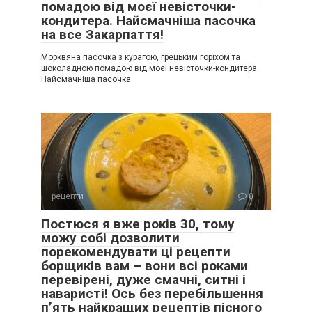
помадою від моєї невісточки-
кондитера. Найсмачніша пасочка
на все Закарпаття!
Морквяна пасочка з курагою, грецьким горіхом та
шоколадною помадою від моєї невісточки-кондитера.
Найсмачніша пасочка
рецепти
0
Постюся я вже років 30, тому
можу собі дозволити
порекомендувати ці рецепти
борщиків вам – вони всі роками
перевірені, дуже смачні, ситні і
наваристі! Ось без перебільшення
п’ять найкращих рецептів пісного