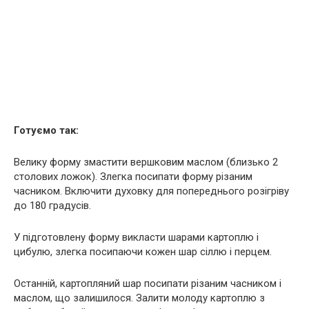
Готуємо так:
Велику форму змастити вершковим маслом (близько 2
столових ложок). Злегка посипати форму різаним
часником. Включити духовку для попереднього розігріву
до 180 градусів.
У підготовлену форму викласти шарами картоплю і
цибулю, злегка посипаючи кожен шар сіллю і перцем.
Останній, картопляний шар посипати різаним часником і
маслом, що залишилося. Залити молоду картоплю з