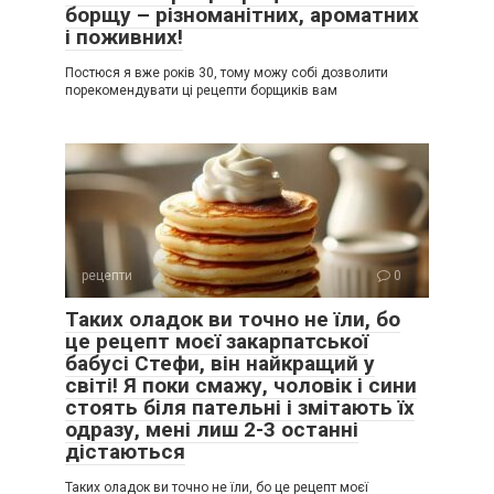
борщу – різноманітних, ароматних
і поживних!
Постюся я вже років 30, тому можу собі дозволити
порекомендувати ці рецепти борщиків вам
рецепти
0
Таких оладок ви точно не їли, бо
це рецепт моєї закарпатської
бабусі Стефи, він найкращий у
світі! Я поки смажу, чоловік і сини
стоять біля пательні і змітають їх
одразу, мені лиш 2-3 останні
дістаються
Таких оладок ви точно не їли, бо це рецепт моєї