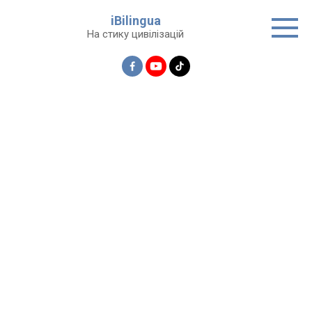
Перейти
iBilingua
до
На стику цивілізацій
вмісту