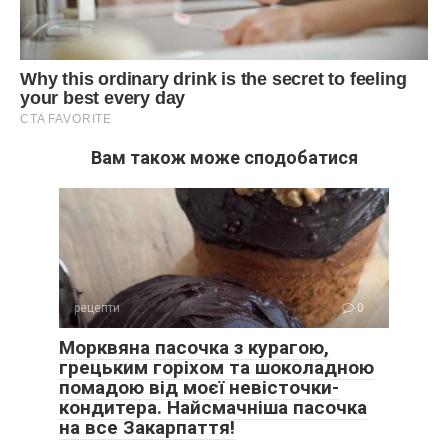
Вам також може сподобатися
рецепти
0
Морквяна пасочка з курагою,
грецьким горіхом та шоколадною
помадою від моєї невісточки-
кондитера. Найсмачніша пасочка
на все Закарпаття!