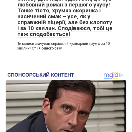
любовний роман з першого укусу!
Тонке тісто, хрумка скоринка і
насичений смак – усе, як у
справжній піцерії, але без клопоту
і за 10 хвилин. Сподіваюся, тобі це
теж сподобається!
Ти колись відчував справжній кулінарний тріумф за 10
хвилин? От і я одного разу