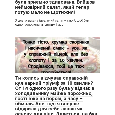
була приємно здивована. Вийшов
неймовірний салат, який тепер
готую мало не щотижня!
Я довго шукала ідеальний салат – такий, щоб був
одночасно легким, ситним і мав
рецепти
0
Ти колись відчував справжній
кулінарний тріумф за 10 хвилин?
От і я одного разу була у відчаї: в
холодильнику майже порожньо,
гості вже на порозі, а часу –
обмаль. Але тоді я вперше
відкрила для себе лаваш як
основу для піци. Здається, це був