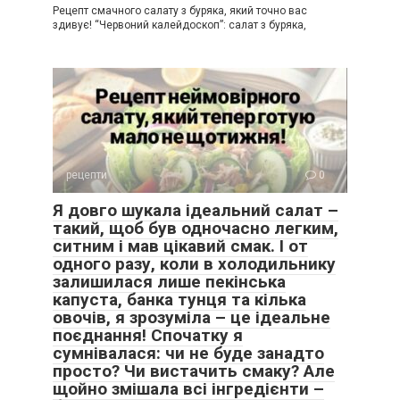
Рецепт смачного салату з буряка, який точно вас
здивує! “Червоний калейдоскоп”: салат з буряка,
рецепти
0
Я довго шукала ідеальний салат –
такий, щоб був одночасно легким,
ситним і мав цікавий смак. І от
одного разу, коли в холодильнику
залишилася лише пекінська
капуста, банка тунця та кілька
овочів, я зрозуміла – це ідеальне
поєднання! Спочатку я
сумнівалася: чи не буде занадто
просто? Чи вистачить смаку? Але
щойно змішала всі інгредієнти –