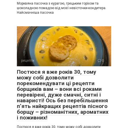
Морквяна пасочка з курагою, грецьким горіхом та
шоколадною помадою від моєї невісточки-кондитера.
Найсмачніша пасочка
рецепти
0
Постюся я вже років 30, тому
можу собі дозволити
порекомендувати ці рецепти
борщиків вам – вони всі роками
перевірені, дуже смачні, ситні і
наваристі! Ось без перебільшення
п’ять найкращих рецептів пісного
борщу – різноманітних, ароматних
і поживних!
Постюся я вже років 30, тому можу собі дозволити