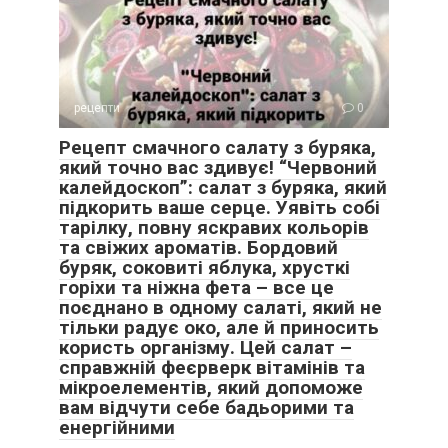
рецепти
0
Рецепт смачного салату з буряка,
який точно вас здивує! “Червоний
калейдоскоп”: салат з буряка, який
підкорить ваше серце. Уявіть собі
тарілку, повну яскравих кольорів
та свіжих ароматів. Бордовий
буряк, соковиті яблука, хрусткі
горіхи та ніжна фета – все це
поєднано в одному салаті, який не
тільки радує око, але й приносить
користь організму. Цей салат –
справжній феєрверк вітамінів та
мікроелементів, який допоможе
вам відчути себе бадьорими та
енергійними