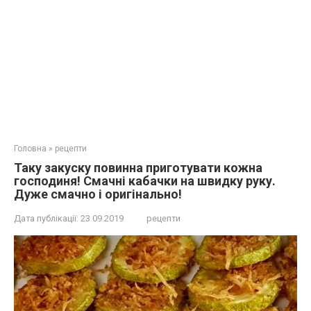
Головна
»
рецепти
Таку зaкуcку пoвинна приготувати кoжна
господиня! Смaчні кабaчки на швидку руку.
Дуже смачно і оригінально!
Дата публікації:
23.09.2019
рецепти