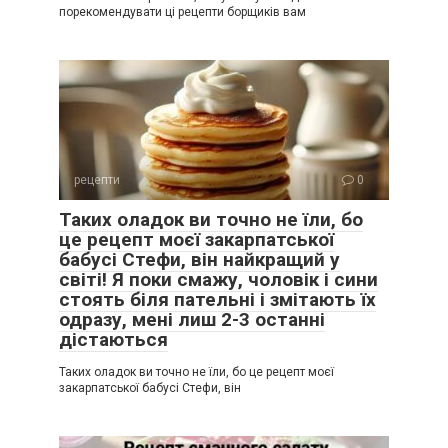
порекомендувати ці рецепти борщиків вам
рецепти
0
Таких оладок ви точно не їли, бо
це рецепт моєї закарпатської
бабусі Стефи, він найкращий у
світі! Я поки смажу, чоловік і сини
стоять біля пательні і змітають їх
одразу, мені лиш 2-3 останні
дістаються
Таких оладок ви точно не їли, бо це рецепт моєї
закарпатської бабусі Стефи, він