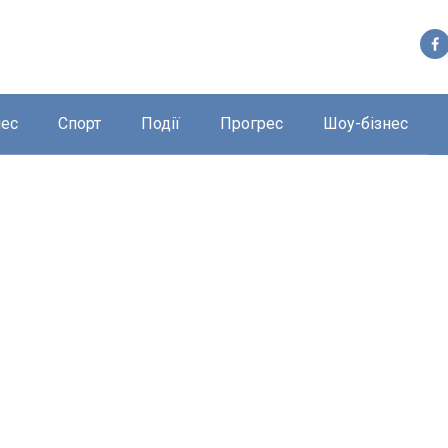
нес
Спорт
Події
Прогрес
Шоу-бізнес