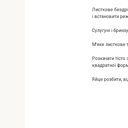
Листкове бездрі
і встановити реж
Сулугуні і бринз
М’яке листкове 
Розкачати тісто 
квадратної форм
Яйце розбити, в