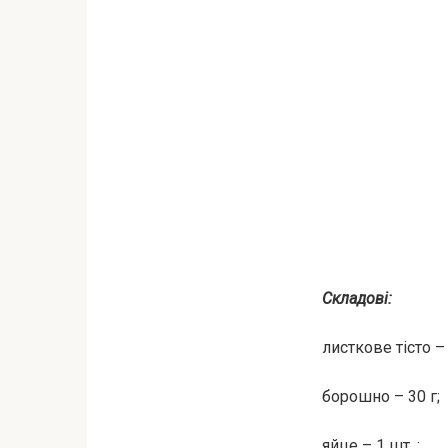
Складові:
листкове тісто – 
борошно – 30 г;
яйце – 1 шт .;