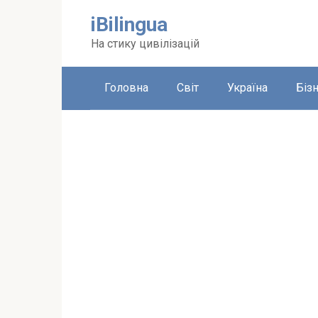
Перейти
iBilingua
до
вмісту
На стику цивілізацій
Головна
Світ
Україна
Біз