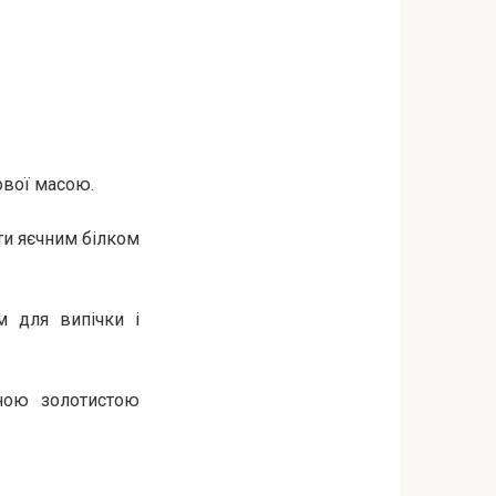
ової масою.
ити яєчним білком
м для випічки і
тною золотистою