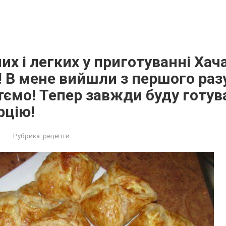
их і легких у приготуванні Хач
! В мене вийшли з першого разу,
ємо! Тепер завжди буду готув
рцію!
Рубрика:
рецепти