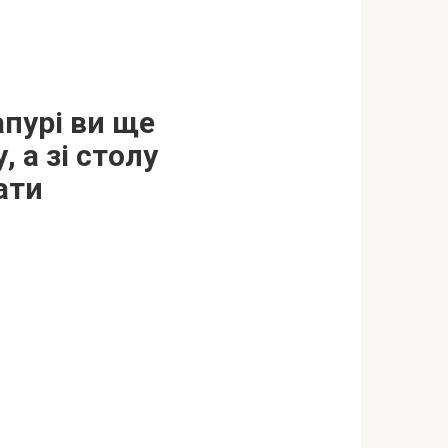
апурі ви ще
 а зі столу
ати