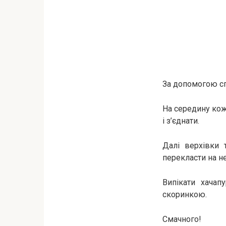
За допомогою сп
На середину кожн
і з’єднати.
Далі верхівки 
перекласти на не
Випікати хачап
скоринкою.
Смачного!