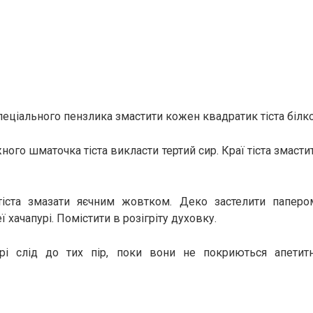
еціального пензлика змастити кожен квадратик тіста білк
ого шматочка тіста викласти тертий сир. Краї тіста змаст
тіста змазати яєчним жовтком. Деко застелити паперо
ї хачапурі. Помістити в розігріту духовку.
урі слід до тих пір, поки вони не покриються апети