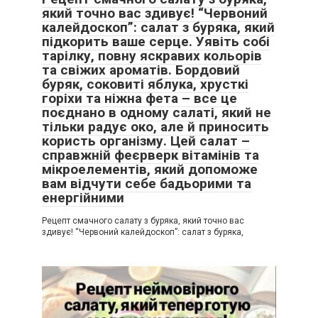
який точно вас здивує! “Червоний
калейдоскоп”: салат з буряка, який
підкорить ваше серце. Уявіть собі
тарілку, повну яскравих кольорів
та свіжих ароматів. Бордовий
буряк, соковиті яблука, хрусткі
горіхи та ніжна фета – все це
поєднано в одному салаті, який не
тільки радує око, але й приносить
користь організму. Цей салат –
справжній феєрверк вітамінів та
мікроелементів, який допоможе
вам відчути себе бадьорими та
енергійними
Рецепт смачного салату з буряка, який точно вас
здивує! “Червоний калейдоскоп”: салат з буряка,