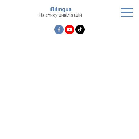
Перейти
iBilingua
до
На стику цивілізацій
вмісту