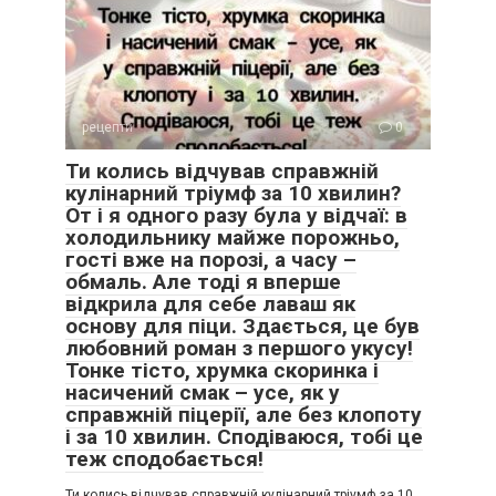
рецепти
0
Ти колись відчував справжній
кулінарний тріумф за 10 хвилин?
От і я одного разу була у відчаї: в
холодильнику майже порожньо,
гості вже на порозі, а часу –
обмаль. Але тоді я вперше
відкрила для себе лаваш як
основу для піци. Здається, це був
любовний роман з першого укусу!
Тонке тісто, хрумка скоринка і
насичений смак – усе, як у
справжній піцерії, але без клопоту
і за 10 хвилин. Сподіваюся, тобі це
теж сподобається!
Ти колись відчував справжній кулінарний тріумф за 10