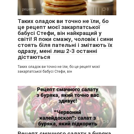
рецепти
0
Таких оладок ви точно не їли, бо
це рецепт моєї закарпатської
бабусі Стефи, він найкращий у
світі! Я поки смажу, чоловік і сини
стоять біля пательні і змітають їх
одразу, мені лиш 2-3 останні
дістаються
Таких оладок ви точно не їли, бо це рецепт моєї
закарпатської бабусі Стефи, він
рецепти
0
Рецепт смачного салату з буряка,