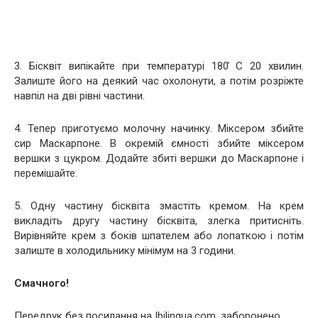
3. Бісквіт випікайте при температурі 180 ̊С 20 хвилин.
Залиште його на деякий час охолонути, а потім розріжте
навпіл на дві рівні частини.
4. Тепер приготуємо молочну начинку. Міксером збийте
сир Маскарпоне. В окремій ємності збийте міксером
вершки з цукром. Додайте збиті вершки до Маскарпоне і
перемішайте.
5. Одну частину бісквіта змастіть кремом. На крем
викладіть другу частину бісквіта, злегка притисніть.
Вирівняйте крем з боків шпателем або лопаткою і потім
залиште в холодильнику мінімум на 3 години.
Смачного!
Передрук без посилання на Ibilingua.com. заборонено.