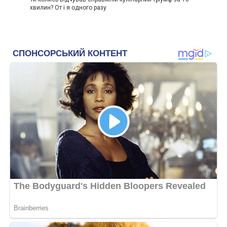
хвилин? От і я одного разу