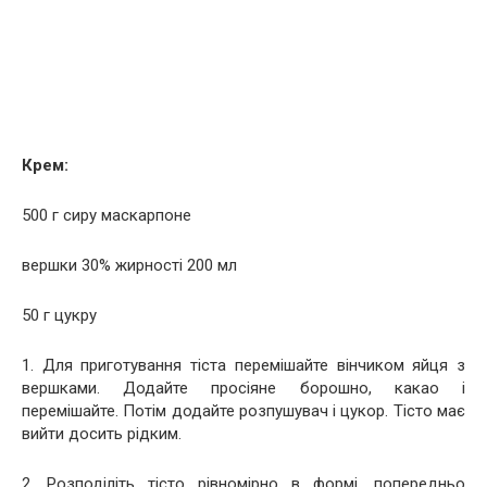
Крем:
500 г сиру маскарпоне
вершки 30% жирності 200 мл
50 г цукру
1. Для приготування тіста перемішайте вінчиком яйця з
вершками. Додайте просіяне борошно, какао і
перемішайте. Потім додайте розпушувач і цукор. Тісто має
вийти досить рідким.
2. Розподіліть тісто рівномірно в формі, попередньо