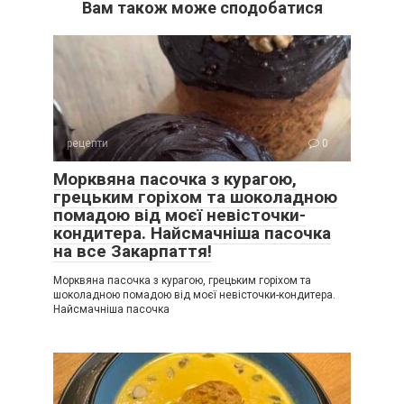
Вам також може сподобатися
рецепти
0
Морквяна пасочка з курагою,
грецьким горіхом та шоколадною
помадою від моєї невісточки-
кондитера. Найсмачніша пасочка
на все Закарпаття!
Морквяна пасочка з курагою, грецьким горіхом та
шоколадною помадою від моєї невісточки-кондитера.
Найсмачніша пасочка