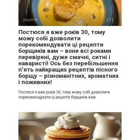
рецепти
0
Постюся я вже років 30, тому
можу собі дозволити
порекомендувати ці рецепти
борщиків вам – вони всі роками
перевірені, дуже смачні, ситні і
наваристі! Ось без перебільшення
п’ять найкращих рецептів пісного
борщу – різноманітних, ароматних
і поживних!
Постюся я вже років 30, тому можу собі дозволити
порекомендувати ці рецепти борщиків вам