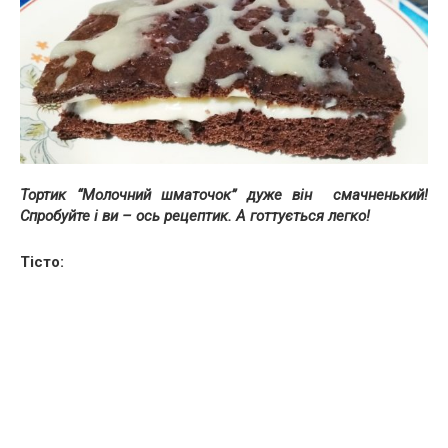
Тортик “Молочний шматочок” дуже він смачненький!
Спробуйте і ви – ось рецептик. А готтується легко!
Тісто: