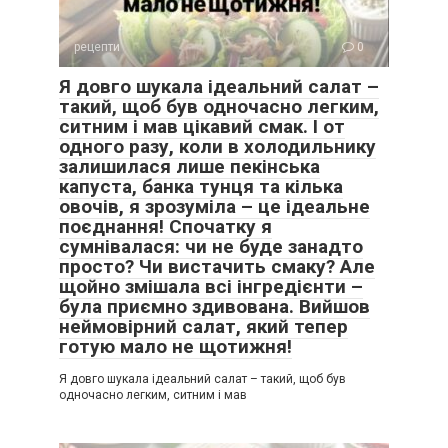
рецепти
0
Я довго шукала ідеальний салат –
такий, щоб був одночасно легким,
ситним і мав цікавий смак. І от
одного разу, коли в холодильнику
залишилася лише пекінська
капуста, банка тунця та кілька
овочів, я зрозуміла – це ідеальне
поєднання! Спочатку я
сумнівалася: чи не буде занадто
просто? Чи вистачить смаку? Але
щойно змішала всі інгредієнти –
була приємно здивована. Вийшов
неймовірний салат, який тепер
готую мало не щотижня!
Я довго шукала ідеальний салат – такий, щоб був
одночасно легким, ситним і мав