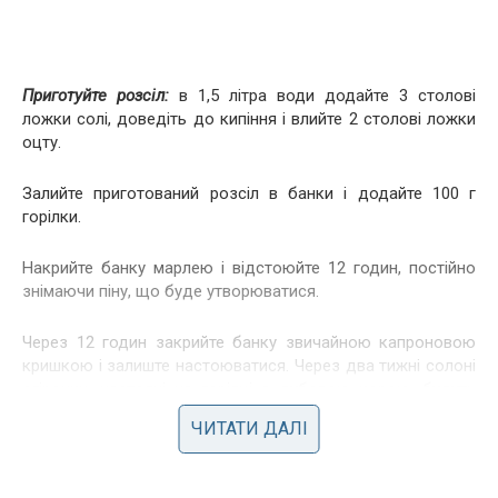
Приготуйте розсіл:
в 1,5 літра води додайте 3 столові
ложки солі, доведіть до кипіння і влийте 2 столові ложки
оцту.
Залийте приготований розсіл в банки і додайте 100 г
горілки.
Накрийте банку марлею і відстоюйте 12 годин, постійно
знімаючи піну, що буде утворюватися.
Через 12 годин закрийте банку звичайною капроновою
кришкою і залиште настоюватися. Через два тижні солоні
огірочки, настояні на горілці з дубовою корою, будуть
готові.
ЧИТАТИ ДАЛІ
Солоні огірки подавайте нарізаними разом зі стравами з
картоплі, дуже пасують! Смачно також з кашами,