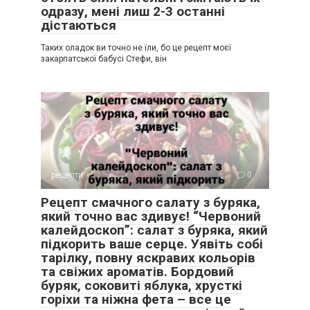
одразу, мені лиш 2-3 останні
дістаються
Таких оладок ви точно не їли, бо це рецепт моєї
закарпатської бабусі Стефи, він
рецепти
0
Рецепт смачного салату з буряка,
який точно вас здивує! “Червоний
калейдоскоп”: салат з буряка, який
підкорить ваше серце. Уявіть собі
тарілку, повну яскравих кольорів
та свіжих ароматів. Бордовий
буряк, соковиті яблука, хрусткі
горіхи та ніжна фета – все це