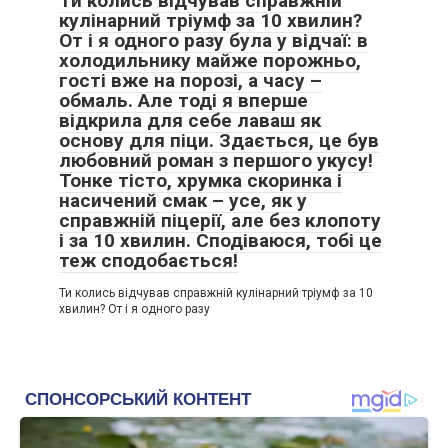
Ти колись відчував справжній
кулінарний тріумф за 10 хвилин?
От і я одного разу була у відчаї: в
холодильнику майже порожньо,
гості вже на порозі, а часу –
обмаль. Але тоді я вперше
відкрила для себе лаваш як
основу для піци. Здається, це був
любовний роман з першого укусу!
Тонке тісто, хрумка скоринка і
насичений смак – усе, як у
справжній піцерії, але без клопоту
і за 10 хвилин. Сподіваюся, тобі це
теж сподобається!
Ти колись відчував справжній кулінарний тріумф за 10
хвилин? От і я одного разу