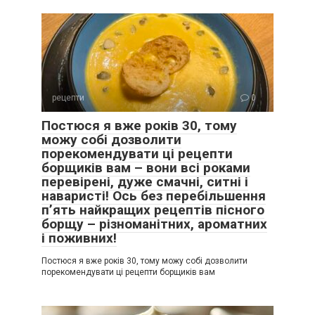
рецепти
0
Постюся я вже років 30, тому
можу собі дозволити
порекомендувати ці рецепти
борщиків вам – вони всі роками
перевірені, дуже смачні, ситні і
наваристі! Ось без перебільшення
п’ять найкращих рецептів пісного
борщу – різноманітних, ароматних
і поживних!
Постюся я вже років 30, тому можу собі дозволити
порекомендувати ці рецепти борщиків вам