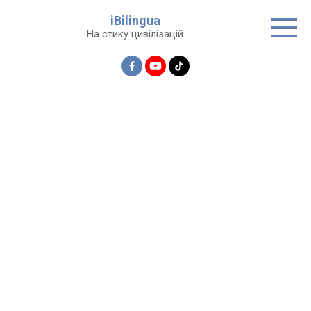
Перейти
iBilingua
до
На стику цивілізацій
вмісту