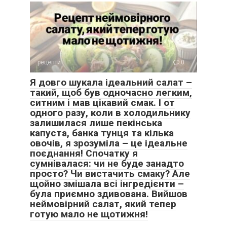
рецепти
0
Я довго шукала ідеальний салат –
такий, щоб був одночасно легким,
ситним і мав цікавий смак. І от
одного разу, коли в холодильнику
залишилася лише пекінська
капуста, банка тунця та кілька
овочів, я зрозуміла – це ідеальне
поєднання! Спочатку я
сумнівалася: чи не буде занадто
просто? Чи вистачить смаку? Але
щойно змішала всі інгредієнти –
була приємно здивована. Вийшов
неймовірний салат, який тепер
готую мало не щотижня!