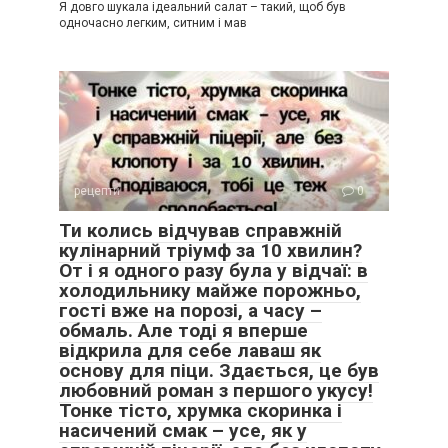
Я довго шукала ідеальний салат – такий, щоб був
одночасно легким, ситним і мав
рецепти
0
Ти колись відчував справжній
кулінарний тріумф за 10 хвилин?
От і я одного разу була у відчаї: в
холодильнику майже порожньо,
гості вже на порозі, а часу –
обмаль. Але тоді я вперше
відкрила для себе лаваш як
основу для піци. Здається, це був
любовний роман з першого укусу!
Тонке тісто, хрумка скоринка і
насичений смак – усе, як у