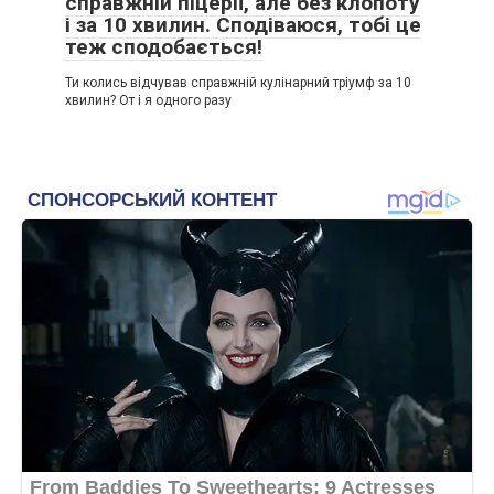
справжній піцерії, але без клопоту
і за 10 хвилин. Сподіваюся, тобі це
теж сподобається!
Ти колись відчував справжній кулінарний тріумф за 10
хвилин? От і я одного разу