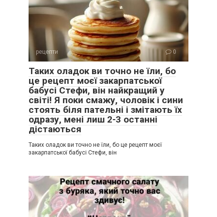
рецепти
0
Таких оладок ви точно не їли, бо
це рецепт моєї закарпатської
бабусі Стефи, він найкращий у
світі! Я поки смажу, чоловік і сини
стоять біля пательні і змітають їх
одразу, мені лиш 2-3 останні
дістаються
Таких оладок ви точно не їли, бо це рецепт моєї
закарпатської бабусі Стефи, він