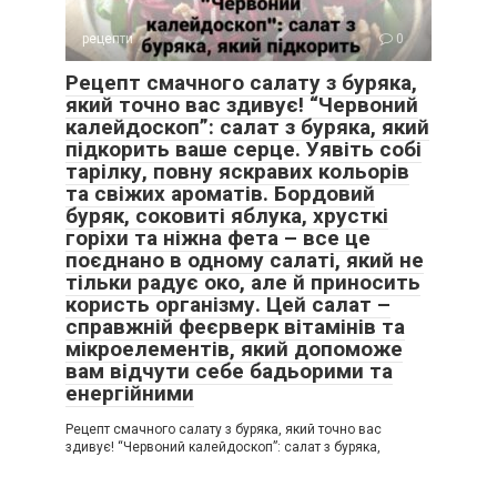
рецепти
0
Рецепт смачного салату з буряка,
який точно вас здивує! “Червоний
калейдоскоп”: салат з буряка, який
підкорить ваше серце. Уявіть собі
тарілку, повну яскравих кольорів
та свіжих ароматів. Бордовий
буряк, соковиті яблука, хрусткі
горіхи та ніжна фета – все це
поєднано в одному салаті, який не
тільки радує око, але й приносить
користь організму. Цей салат –
справжній феєрверк вітамінів та
мікроелементів, який допоможе
вам відчути себе бадьорими та
енергійними
Рецепт смачного салату з буряка, який точно вас
здивує! “Червоний калейдоскоп”: салат з буряка,