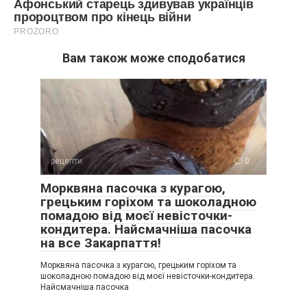
Вам також може сподобатися
рецепти
0
Морквяна пасочка з курагою,
грецьким горіхом та шоколадною
помадою від моєї невісточки-
кондитера. Найсмачніша пасочка
на все Закарпаття!
Морквяна пасочка з курагою, грецьким горіхом та
шоколадною помадою від моєї невісточки-кондитера.
Найсмачніша пасочка