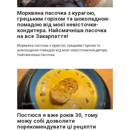
рецепти
0
Морквяна пасочка з курагою,
грецьким горіхом та шоколадною
помадою від моєї невісточки-
кондитера. Найсмачніша пасочка
на все Закарпаття!
Морквяна пасочка з курагою, грецьким горіхом та
шоколадною помадою від моєї невісточки-кондитера.
Найсмачніша пасочка
рецепти
0
Постюся я вже років 30, тому
можу собі дозволити
порекомендувати ці рецепти