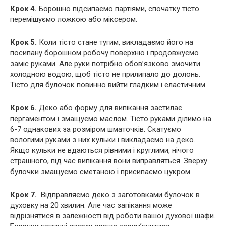
Крок 4.
Борошно підсипаємо партіями, спочатку тісто
перемішуємо ложкою або міксером.
Крок 5.
Коли тісто стане тугим, викладаємо його на
посипану борошном робочу поверхню і продовжуємо
заміс руками. Але руки потрібно обов’язково змочити
холодною водою, щоб тісто не прилипало до долонь.
Тісто для булочок повинно вийти гладким і еластичним.
Крок 6.
Деко або форму для випікання застилає
пергаментом і змащуємо маслом. Тісто руками ділимо на
6-7 однакових за розміром шматочків. Скатуємо
вологими руками з них кульки і викладаємо на деко.
Якщо кульки не вдаються рівними і круглими, нічого
страшного, під час випікання вони виправляться. Зверху
булочки змащуємо сметаною і присипаємо цукром.
Крок 7.
Відправляємо деко з заготовками булочок в
духовку на 20 хвилин. Але час запікання може
відрізнятися в залежності від роботи вашої духової шафи.