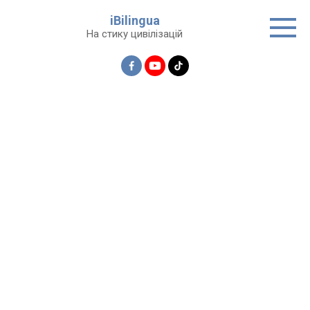
Перейти
iBilingua
до
На стику цивілізацій
вмісту