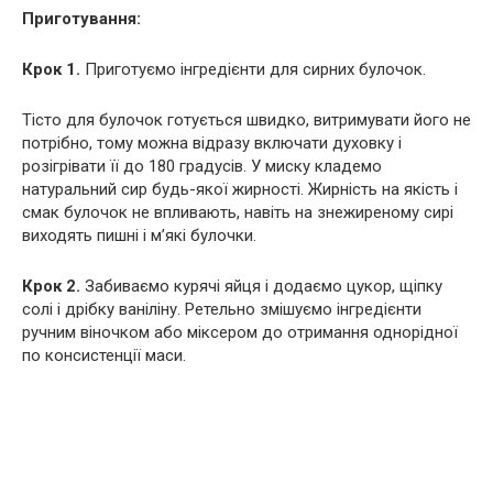
Приготування:
Крок 1.
Приготуємо інгредієнти для сирних булочок.
Тісто для булочок готується швидко, витримувати його не
потрібно, тому можна відразу включати духовку і
розігрівати її до 180 градусів. У миску кладемо
натуральний сир будь-якої жирності. Жирність на якість і
смак булочок не впливають, навіть на знежиреному сирі
виходять пишні і м’які булочки.
Крок 2.
Забиваємо курячі яйця і додаємо цукор, щіпку
солі і дрібку ваніліну. Ретельно змішуємо інгредієнти
ручним віночком або міксером до отримання однорідної
по консистенції маси.