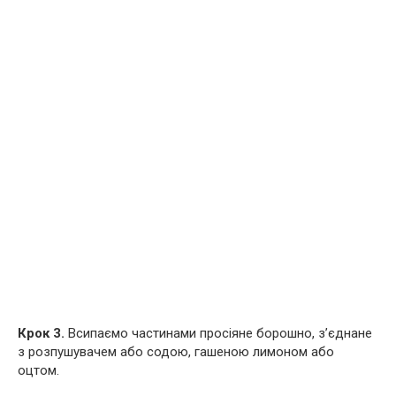
Крок 3.
Всипаємо частинами просіяне борошно, з’єднане
з розпушувачем або содою, гашеною лимоном або
оцтом.