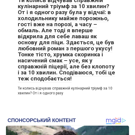
Ти колись відчував справжній
кулінарний тріумф за 10 хвилин?
От і я одного разу була у відчаї: в
холодильнику майже порожньо,
гості вже на порозі, а часу –
обмаль. Але тоді я вперше
відкрила для себе лаваш як
основу для піци. Здається, це був
любовний роман з першого укусу!
Тонке тісто, хрумка скоринка і
насичений смак – усе, як у
справжній піцерії, але без клопоту
і за 10 хвилин. Сподіваюся, тобі це
теж сподобається!
Ти колись відчував справжній кулінарний тріумф за 10
хвилин? От і я одного разу