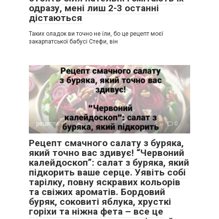
одразу, мені лиш 2-3 останні
дістаються
Таких оладок ви точно не їли, бо це рецепт моєї
закарпатської бабусі Стефи, він
рецепти
0
Рецепт смачного салату з буряка,
який точно вас здивує! “Червоний
калейдоскоп”: салат з буряка, який
підкорить ваше серце. Уявіть собі
тарілку, повну яскравих кольорів
та свіжих ароматів. Бордовий
буряк, соковиті яблука, хрусткі
горіхи та ніжна фета – все це