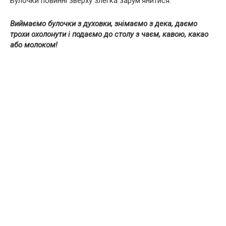
Булочки повинні зверху злегка зарум’янитися.
Виймаємо булочки з духовки, знімаємо з дека, даємо
трохи охолонути і подаємо до столу з чаєм, кавою, какао
або молоком!