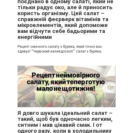
поєднано в одному салаті, який не
тільки радує око, але й приносить
користь організму. Цей салат –
справжній феєрверк вітамінів та
мікроелементів, який допоможе
вам відчути себе бадьорими та
енергійними
Рецепт смачного салату з буряка, який точно вас
здивує! “Червоний калейдоскоп”: салат з буряка,
рецепти
0
Я довго шукала ідеальний салат –
такий, щоб був одночасно легким,
ситним і мав цікавий смак. І от
одного разу, коли в холодильнику