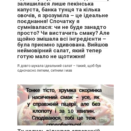
залишилася лише пекінська
капуста, банка тунця та кілька
овочів, я зрозуміла – це ідеальне
поєднання! Спочатку я
сумнівалася: чи не буде занадто
просто? Чи вистачить смаку? Але
щойно змішала всі інгредієнти –
була приємно здивована. Вийшов
неймовірний салат, який тепер
готую мало не щотижня!
Я довго шукала ідеальний салат – такий, щоб був
одночасно легким, ситним і мав
рецепти
0