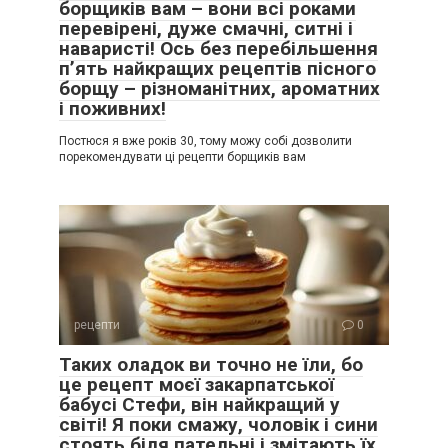
борщиків вам – вони всі роками
перевірені, дуже смачні, ситні і
наваристі! Ось без перебільшення
п’ять найкращих рецептів пісного
борщу – різноманітних, ароматних
і поживних!
Постюся я вже років 30, тому можу собі дозволити
порекомендувати ці рецепти борщиків вам
рецепти
0
Таких оладок ви точно не їли, бо
це рецепт моєї закарпатської
бабусі Стефи, він найкращий у
світі! Я поки смажу, чоловік і сини
стоять біля пательні і змітають їх