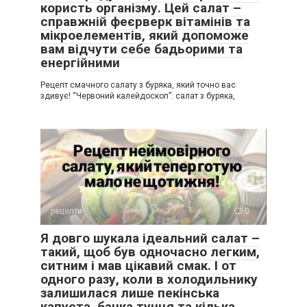
користь організму. Цей салат –
справжній феєрверк вітамінів та
мікроелементів, який допоможе
вам відчути себе бадьорими та
енергійними
Рецепт смачного салату з буряка, який точно вас
здивує! “Червоний калейдоскоп”: салат з буряка,
рецепти
0
Я довго шукала ідеальний салат –
такий, щоб був одночасно легким,
ситним і мав цікавий смак. І от
одного разу, коли в холодильнику
залишилася лише пекінська
капуста, банка тунця та кілька