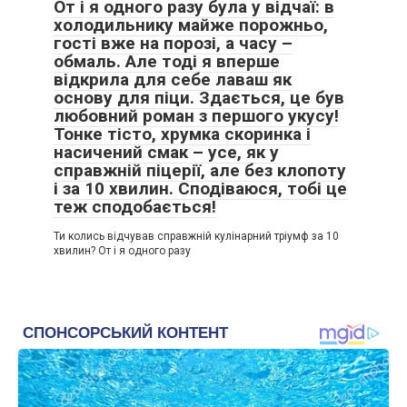
От і я одного разу була у відчаї: в
холодильнику майже порожньо,
гості вже на порозі, а часу –
обмаль. Але тоді я вперше
відкрила для себе лаваш як
основу для піци. Здається, це був
любовний роман з першого укусу!
Тонке тісто, хрумка скоринка і
насичений смак – усе, як у
справжній піцерії, але без клопоту
і за 10 хвилин. Сподіваюся, тобі це
теж сподобається!
Ти колись відчував справжній кулінарний тріумф за 10
хвилин? От і я одного разу