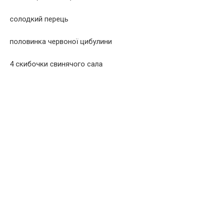
солодкий перець
половинка червоної цибулини
4 скибочки свинячого сала