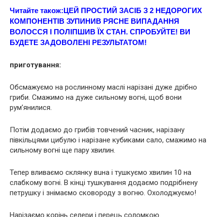
Читайте також:
ЦEЙ ПРОCТИЙ ЗАСІБ З 2 НЕДОРОГИХ
КОМПОНЕНТІВ ЗУПИНИВ РЯCНЕ ВИПАДAННЯ
ВОЛОССЯ І ПОЛІПШИВ ЇХ СТАН. CПРOБУЙТЕ! ВИ
БУДЕТЕ ЗАДOВОЛЕНІ РEЗУЛЬТАТОМ!
приготування:
Обсмажуємо на рослинному маслі нарізані дуже дрібно
гриби. Смажимо на дуже сильному вогні, щоб вони
рум’янилися.
Потім додаємо до грибів товчений часник, нарізанy
півкільцями цибулю і нарізане кубиками сало, смажимо на
сильному вогні ще пару хвилин.
Тепер вливаємо склянку вuна і тушкуємо хвилин 10 на
слабкому вогні. В кінці тушкування додаємо подрібнену
петрушку і знімаємо сковороду з вогню. Охолоджуємо!
Нарізаємо корінь селери і перець соломкою.