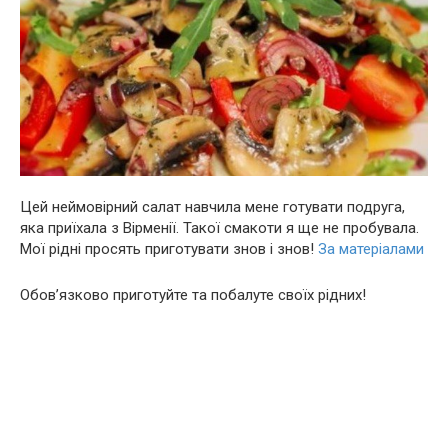
Цeй неймовiрний салат навчила мене готувати подруга,
яка приїхала з Вірменії. Такої смакоти я ще не пробувала.
Мої рідні просять приготувати знов і знов!
За матеріалами
Обoв’язково пригoтуйте та побалуте своїх рідних!