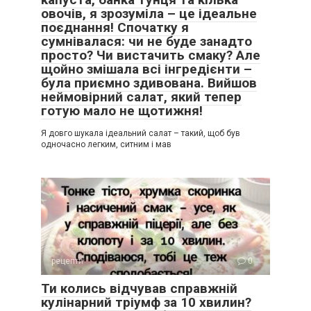
овочів, я зрозуміла – це ідеальне
поєднання! Спочатку я
сумнівалася: чи не буде занадто
просто? Чи вистачить смаку? Але
щойно змішала всі інгредієнти –
була приємно здивована. Вийшов
неймовірний салат, який тепер
готую мало не щотижня!
Я довго шукала ідеальний салат – такий, щоб був
одночасно легким, ситним і мав
рецепти
0
Ти колись відчував справжній
кулінарний тріумф за 10 хвилин?