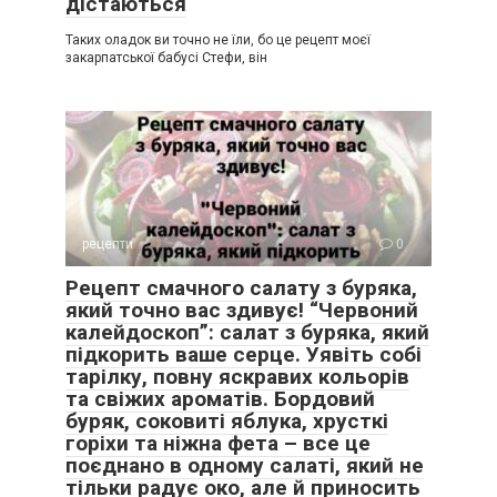
дістаються
Таких оладок ви точно не їли, бо це рецепт моєї
закарпатської бабусі Стефи, він
рецепти
0
Рецепт смачного салату з буряка,
який точно вас здивує! “Червоний
калейдоскоп”: салат з буряка, який
підкорить ваше серце. Уявіть собі
тарілку, повну яскравих кольорів
та свіжих ароматів. Бордовий
буряк, соковиті яблука, хрусткі
горіхи та ніжна фета – все це
поєднано в одному салаті, який не
тільки радує око, але й приносить