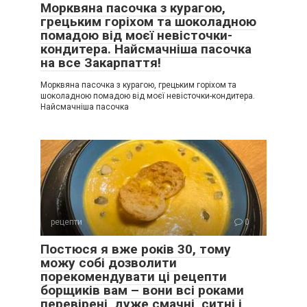
Морквяна пасочка з курагою,
грецьким горіхом та шоколадною
помадою від моєї невісточки-
кондитера. Найсмачніша пасочка
на все Закарпаття!
Морквяна пасочка з курагою, грецьким горіхом та
шоколадною помадою від моєї невісточки-кондитера.
Найсмачніша пасочка
рецепти
0
Постюся я вже років 30, тому
можу собі дозволити
порекомендувати ці рецепти
борщиків вам – вони всі роками
перевірені, дуже смачні, ситні і