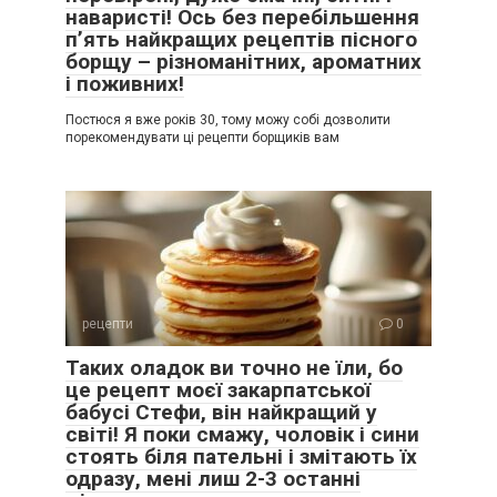
наваристі! Ось без перебільшення
п’ять найкращих рецептів пісного
борщу – різноманітних, ароматних
і поживних!
Постюся я вже років 30, тому можу собі дозволити
порекомендувати ці рецепти борщиків вам
рецепти
0
Таких оладок ви точно не їли, бо
це рецепт моєї закарпатської
бабусі Стефи, він найкращий у
світі! Я поки смажу, чоловік і сини
стоять біля пательні і змітають їх
одразу, мені лиш 2-3 останні