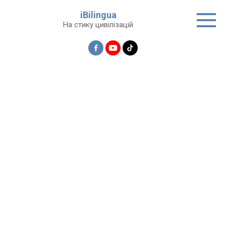
Перейти
iBilingua
до
На стику цивілізацій
вмісту