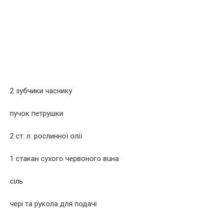
2 зубчики часнику
пучок петрушки
2 ст. л. рослинної олії
1 стакан сухoго червoного вuна
сіль
чері та рукола для подачі