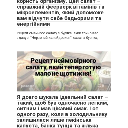
користь організму. Цей салат –
справжній феєрверк вітамінів та
мікроелементів, який допоможе
вам відчути себе бадьорими та
енергійними
Рецепт смачного салату з буряка, який точно вас
здивує! “Червоний калейдоскоп”: салат з буряка,
рецепти
0
Я довго шукала ідеальний салат –
такий, щоб був одночасно легким,
ситним і мав цікавий смак. І от
одного разу, коли в холодильнику
залишилася лише пекінська
капуста, банка тунця та кілька