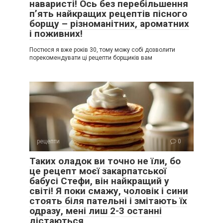
наваристі! Ось без перебільшення
п’ять найкращих рецептів пісного
борщу – різноманітних, ароматних
і поживних!
Постюся я вже років 30, тому можу собі дозволити
порекомендувати ці рецепти борщиків вам
рецепти
0
Таких оладок ви точно не їли, бо
це рецепт моєї закарпатської
бабусі Стефи, він найкращий у
світі! Я поки смажу, чоловік і сини
стоять біля пательні і змітають їх
одразу, мені лиш 2-3 останні
дістаються