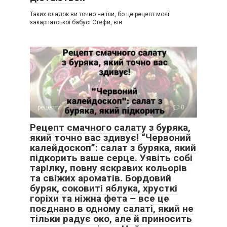
Таких оладок ви точно не їли, бо це рецепт моєї
закарпатської бабусі Стефи, він
рецепти
0
Рецепт смачного салату з буряка,
який точно вас здивує! “Червоний
калейдоскоп”: салат з буряка, який
підкорить ваше серце. Уявіть собі
тарілку, повну яскравих кольорів
та свіжих ароматів. Бордовий
буряк, соковиті яблука, хрусткі
горіхи та ніжна фета – все це
поєднано в одному салаті, який не
тільки радує око, але й приносить