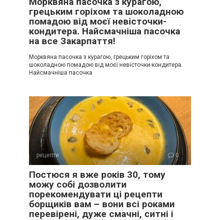
Морквяна пасочка з курагою,
грецьким горіхом та шоколадною
помадою від моєї невісточки-
кондитера. Найсмачніша пасочка
на все Закарпаття!
Морквяна пасочка з курагою, грецьким горіхом та
шоколадною помадою від моєї невісточки-кондитера.
Найсмачніша пасочка
рецепти
0
Постюся я вже років 30, тому
можу собі дозволити
порекомендувати ці рецепти
борщиків вам – вони всі роками
перевірені, дуже смачні, ситні і