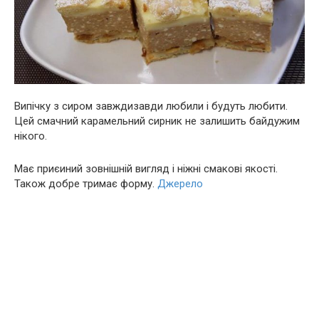
Випічку з сиром завждизавди любили і будуть любити.
Цей смачний карамельний сирник не залишить байдужим
нікого.
Має приєиний зовнішній вигляд і ніжні смакові якості.
Також добре тримає форму.
Джерело