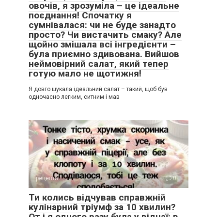
овочів, я зрозуміла – це ідеальне
поєднання! Спочатку я
сумнівалася: чи не буде занадто
просто? Чи вистачить смаку? Але
щойно змішала всі інгредієнти –
була приємно здивована. Вийшов
неймовірний салат, який тепер
готую мало не щотижня!
Я довго шукала ідеальний салат – такий, щоб був
одночасно легким, ситним і мав
рецепти
0
Ти колись відчував справжній
кулінарний тріумф за 10 хвилин?
От і я одного разу була у відчаї: в