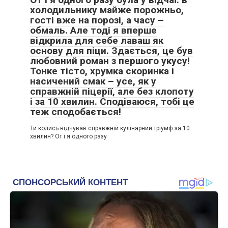
холодильнику майже порожньо,
гості вже на порозі, а часу –
обмаль. Але тоді я вперше
відкрила для себе лаваш як
основу для піци. Здається, це був
любовний роман з першого укусу!
Тонке тісто, хрумка скоринка і
насичений смак – усе, як у
справжній піцерії, але без клопоту
і за 10 хвилин. Сподіваюся, тобі це
теж сподобається!
Ти колись відчував справжній кулінарний тріумф за 10
хвилин? От і я одного разу