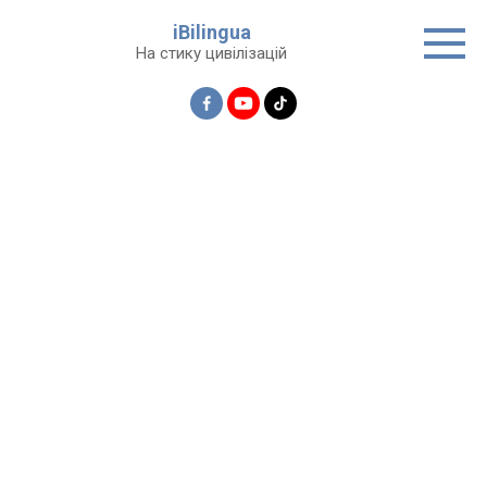
Перейти
iBilingua
до
На стику цивілізацій
вмісту