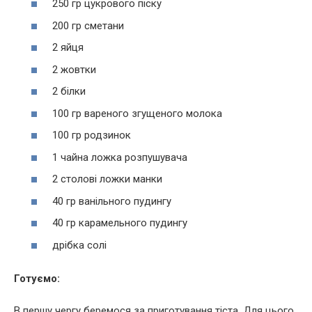
250 гр цукрового піску
200 гр сметани
2 яйця
2 жовтки
2 білки
100 гр вареного згущеного молока
100 гр родзинок
1 чайна ложка розпушувача
2 столові ложки манки
40 гр ванільного пудингу
40 гр карамельного пудингу
дрібка солі
Готуємо:
В першу чергу беремося за приготування тіста. Для цього