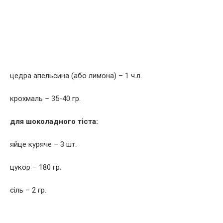
цедра апельсина (або лимона) – 1 ч.л.
крохмаль – 35-40 гр.
для шоколадного тіста:
яйце куряче – 3 шт.
цукор – 180 гр.
сіль – 2 гр.