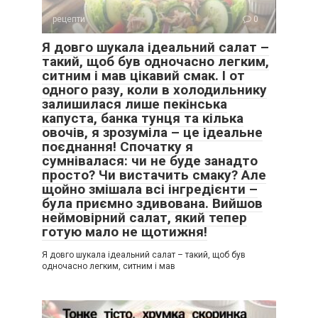
рецепти
0
Я довго шукала ідеальний салат –
такий, щоб був одночасно легким,
ситним і мав цікавий смак. І от
одного разу, коли в холодильнику
залишилася лише пекінська
капуста, банка тунця та кілька
овочів, я зрозуміла – це ідеальне
поєднання! Спочатку я
сумнівалася: чи не буде занадто
просто? Чи вистачить смаку? Але
щойно змішала всі інгредієнти –
була приємно здивована. Вийшов
неймовірний салат, який тепер
готую мало не щотижня!
Я довго шукала ідеальний салат – такий, щоб був
одночасно легким, ситним і мав