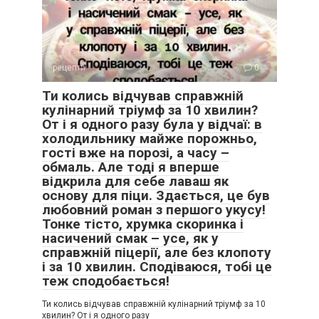
рецепти
0
Ти колись відчував справжній
кулінарний тріумф за 10 хвилин?
От і я одного разу була у відчаї: в
холодильнику майже порожньо,
гості вже на порозі, а часу –
обмаль. Але тоді я вперше
відкрила для себе лаваш як
основу для піци. Здається, це був
любовний роман з першого укусу!
Тонке тісто, хрумка скоринка і
насичений смак – усе, як у
справжній піцерії, але без клопоту
і за 10 хвилин. Сподіваюся, тобі це
теж сподобається!
Ти колись відчував справжній кулінарний тріумф за 10
хвилин? От і я одного разу