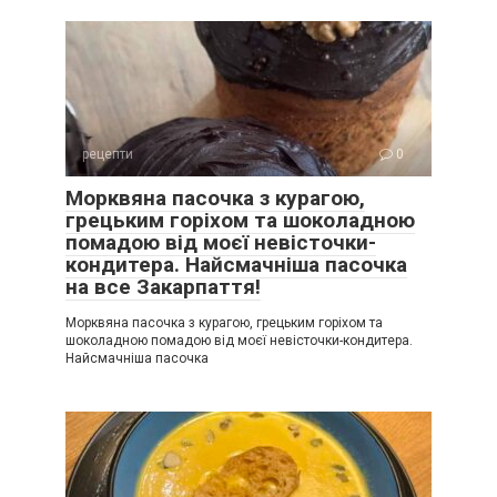
рецепти
0
Морквяна пасочка з курагою,
грецьким горіхом та шоколадною
помадою від моєї невісточки-
кондитера. Найсмачніша пасочка
на все Закарпаття!
Морквяна пасочка з курагою, грецьким горіхом та
шоколадною помадою від моєї невісточки-кондитера.
Найсмачніша пасочка