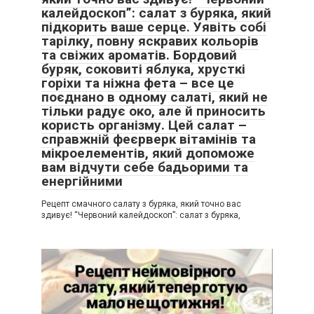
калейдоскоп”: салат з буряка, який
підкорить ваше серце. Уявіть собі
тарілку, повну яскравих кольорів
та свіжих ароматів. Бордовий
буряк, соковиті яблука, хрусткі
горіхи та ніжна фета – все це
поєднано в одному салаті, який не
тільки радує око, але й приносить
користь організму. Цей салат –
справжній феєрверк вітамінів та
мікроелементів, який допоможе
вам відчути себе бадьорими та
енергійними
Рецепт смачного салату з буряка, який точно вас
здивує! “Червоний калейдоскоп”: салат з буряка,