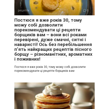
рецепти
0
Постюся я вже років 30, тому
можу собі дозволити
порекомендувати ці рецепти
борщиків вам – вони всі роками
перевірені, дуже смачні, ситні і
наваристі! Ось без перебільшення
п’ять найкращих рецептів пісного
борщу – різноманітних, ароматних
і поживних!
Постюся я вже років 30, тому можу собі дозволити
порекомендувати ці рецепти борщиків вам