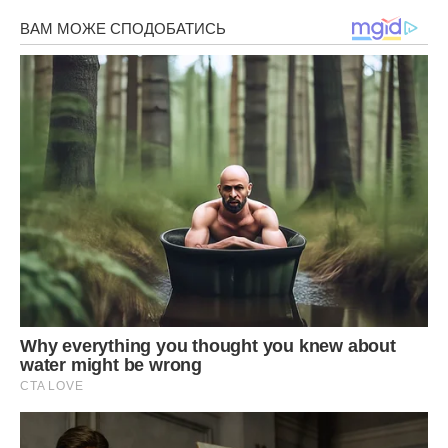
Поступово додавати олію, а потім молоко, попутно
змішуючи.
Потім додати просіяне борошно, какао-порошок і
розпушувач. Перемішати.
Перекласти тісто у форму, застелену папером для випічки.
Зверху на тісто нанести малюнок у вигляді решітки за
допомогою кондитерського мішка.
Випікати в розігрітій до 180 ° C духовці, 30-35 хвилин.