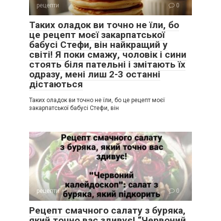
рецепти
0
Таких оладок ви точно не їли, бо
це рецепт моєї закарпатської
бабусі Стефи, він найкращий у
світі! Я поки смажу, чоловік і сини
стоять біля пательні і змітають їх
одразу, мені лиш 2-3 останні
дістаються
Таких оладок ви точно не їли, бо це рецепт моєї
закарпатської бабусі Стефи, він
рецепти
0
Рецепт смачного салату з буряка,
який точно вас здивує! “Червоний