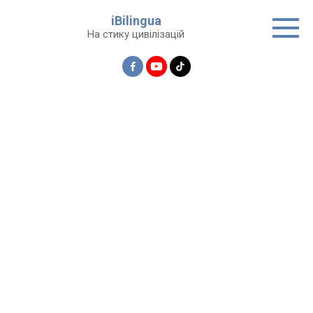
Перейти
iBilingua
до
На стику цивілізацій
вмісту