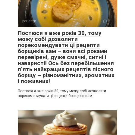
рецепти
0
Постюся я вже років 30, тому
можу собі дозволити
порекомендувати ці рецепти
борщиків вам – вони всі роками
перевірені, дуже смачні, ситні і
наваристі! Ось без перебільшення
п’ять найкращих рецептів пісного
борщу – різноманітних, ароматних
і поживних!
Постюся я вже років 30, тому можу собі дозволити
порекомендувати ці рецепти борщиків вам