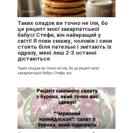
рецепти
0
Таких оладок ви точно не їли, бо
це рецепт моєї закарпатської
бабусі Стефи, він найкращий у
світі! Я поки смажу, чоловік і сини
стоять біля пательні і змітають їх
одразу, мені лиш 2-3 останні
дістаються
Таких оладок ви точно не їли, бо це рецепт моєї
закарпатської бабусі Стефи, він
рецепти
0