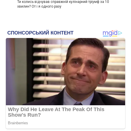
Ти колись відчував справжній кулінарний тріумф за 10
хвилин? От і я одного разу