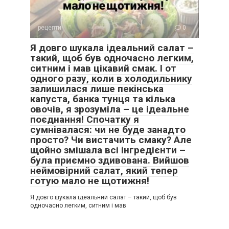
рецепти
0
Я довго шукала ідеальний салат –
такий, щоб був одночасно легким,
ситним і мав цікавий смак. І от
одного разу, коли в холодильнику
залишилася лише пекінська
капуста, банка тунця та кілька
овочів, я зрозуміла – це ідеальне
поєднання! Спочатку я
сумнівалася: чи не буде занадто
просто? Чи вистачить смаку? Але
щойно змішала всі інгредієнти –
була приємно здивована. Вийшов
неймовірний салат, який тепер
готую мало не щотижня!
Я довго шукала ідеальний салат – такий, щоб був
одночасно легким, ситним і мав