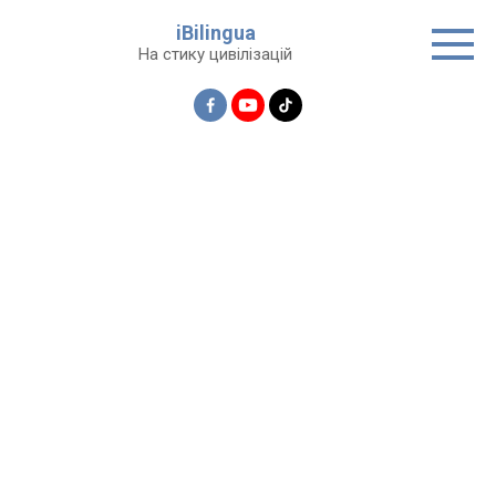
Перейти
iBilingua
до
На стику цивілізацій
вмісту