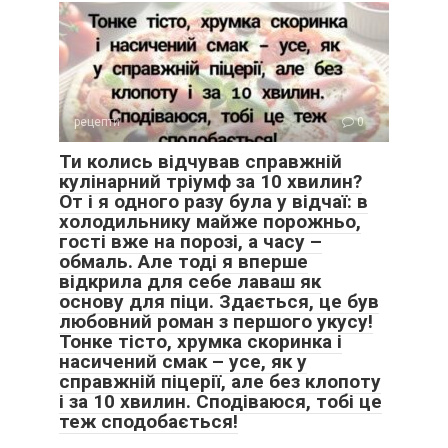
рецепти
0
Ти колись відчував справжній
кулінарний тріумф за 10 хвилин?
От і я одного разу була у відчаї: в
холодильнику майже порожньо,
гості вже на порозі, а часу –
обмаль. Але тоді я вперше
відкрила для себе лаваш як
основу для піци. Здається, це був
любовний роман з першого укусу!
Тонке тісто, хрумка скоринка і
насичений смак – усе, як у
справжній піцерії, але без клопоту
і за 10 хвилин. Сподіваюся, тобі це
теж сподобається!