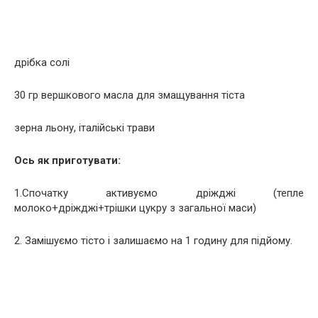
дрібка солі
30 гр вершкового масла для змащування тіста
зерна льону, італійські трави
Ось як приготувати:
1.Спочатку активуємо дріжджі (тепле
молоко+дріжджі+трішки цукру з загальної маси)
2. Замішуємо тісто і залишаємо на 1 годину для підйому.