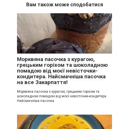
Вам також може сподобатися
рецепти
0
Морквяна пасочка з курагою,
грецьким горіхом та шоколадною
помадою від моєї невісточки-
кондитера. Найсмачніша пасочка
на все Закарпаття!
Морквяна пасочка з курагою, грецьким горіхом та
шоколадною помадою від моєї невісточки-кондитера.
Найсмачніша пасочка