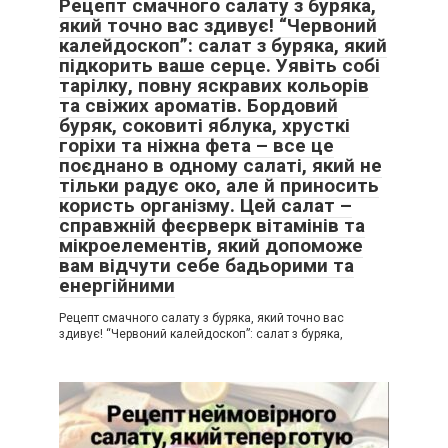
Рецепт смачного салату з буряка,
який точно вас здивує! “Червоний
калейдоскоп”: салат з буряка, який
підкорить ваше серце. Уявіть собі
тарілку, повну яскравих кольорів
та свіжих ароматів. Бордовий
буряк, соковиті яблука, хрусткі
горіхи та ніжна фета – все це
поєднано в одному салаті, який не
тільки радує око, але й приносить
користь організму. Цей салат –
справжній феєрверк вітамінів та
мікроелементів, який допоможе
вам відчути себе бадьорими та
енергійними
Рецепт смачного салату з буряка, який точно вас
здивує! “Червоний калейдоскоп”: салат з буряка,