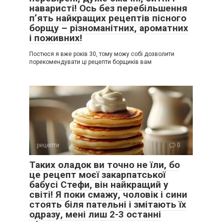
наваристі! Ось без перебільшення
п’ять найкращих рецептів пісного
борщу – різноманітних, ароматних
і поживних!
Постюся я вже років 30, тому можу собі дозволити
порекомендувати ці рецепти борщиків вам
рецепти
0
Таких оладок ви точно не їли, бо
це рецепт моєї закарпатської
бабусі Стефи, він найкращий у
світі! Я поки смажу, чоловік і сини
стоять біля пательні і змітають їх
одразу, мені лиш 2-3 останні