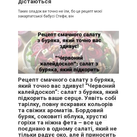
дістаються
Таких оладок ви точно не їли, бо це рецепт моєї
закарпатської бабусі Стефи, він
рецепти
0
Рецепт смачного салату з буряка,
який точно вас здивує! “Червоний
калейдоскоп”: салат з буряка, який
підкорить ваше серце. Уявіть собі
тарілку, повну яскравих кольорів
та свіжих ароматів. Бордовий
буряк, соковиті яблука, хрусткі
горіхи та ніжна фета – все це
поєднано в одному салаті, який не
тільки радує око, але й приносить