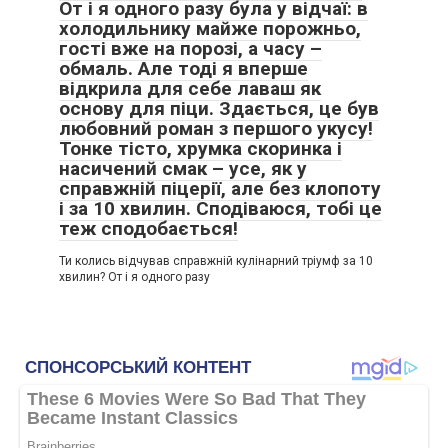
От і я одного разу була у відчаї: в
холодильнику майже порожньо,
гості вже на порозі, а часу –
обмаль. Але тоді я вперше
відкрила для себе лаваш як
основу для піци. Здається, це був
любовний роман з першого укусу!
Тонке тісто, хрумка скоринка і
насичений смак – усе, як у
справжній піцерії, але без клопоту
і за 10 хвилин. Сподіваюся, тобі це
теж сподобається!
Ти колись відчував справжній кулінарний тріумф за 10
хвилин? От і я одного разу