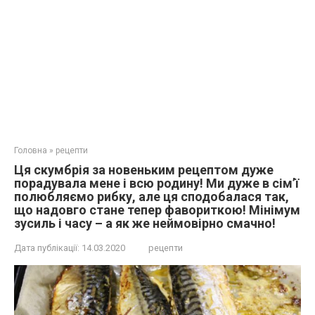
Головна
»
рецепти
Ця скумбрія за новеньким рецептом дуже
порадувала мене і всю родину! Ми дуже в сім’ї
полюбляємо рибку, але ця сподобалася так,
що надовго стане тепер фавориткою! Мінімум
зусиль і часу – а як же неймовірно смачно!
Дата публікації:
14.03.2020
рецепти