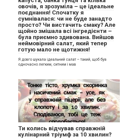
капуста, банка тунця та кілька
овочів, я зрозуміла – це ідеальне
поєднання! Спочатку я
сумнівалася: чи не буде занадто
просто? Чи вистачить смаку? Але
щойно змішала всі інгредієнти –
була приємно здивована. Вийшов
неймовірний салат, який тепер
готую мало не щотижня!
Я довго шукала ідеальний салат – такий, щоб був
одночасно легким, ситним і мав
рецепти
0
Ти колись відчував справжній
кулінарний тріумф за 10 хвилин?