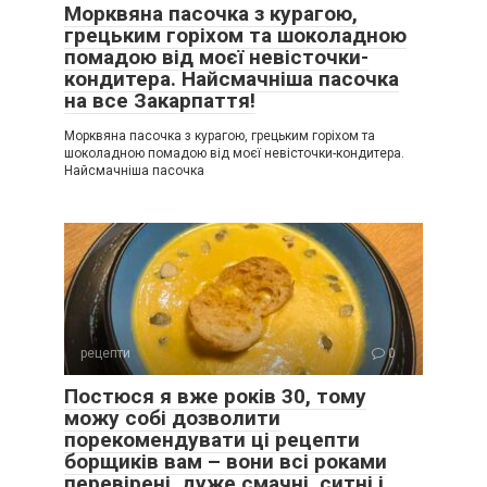
Морквяна пасочка з курагою,
грецьким горіхом та шоколадною
помадою від моєї невісточки-
кондитера. Найсмачніша пасочка
на все Закарпаття!
Морквяна пасочка з курагою, грецьким горіхом та
шоколадною помадою від моєї невісточки-кондитера.
Найсмачніша пасочка
рецепти
0
Постюся я вже років 30, тому
можу собі дозволити
порекомендувати ці рецепти
борщиків вам – вони всі роками
перевірені, дуже смачні, ситні і