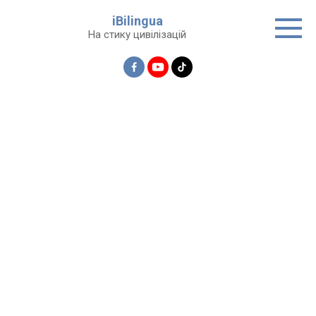
Перейти
iBilingua
до
На стику цивілізацій
вмісту