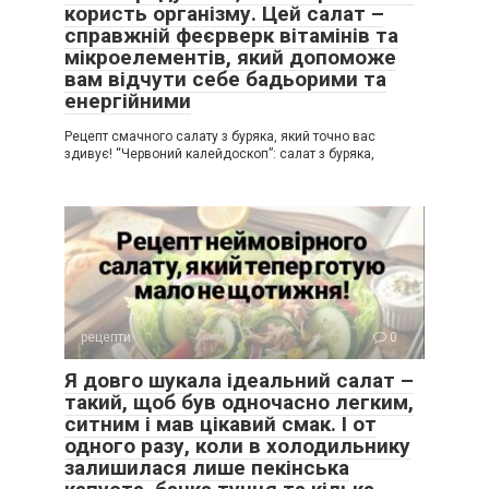
користь організму. Цей салат –
справжній феєрверк вітамінів та
мікроелементів, який допоможе
вам відчути себе бадьорими та
енергійними
Рецепт смачного салату з буряка, який точно вас
здивує! “Червоний калейдоскоп”: салат з буряка,
рецепти
0
Я довго шукала ідеальний салат –
такий, щоб був одночасно легким,
ситним і мав цікавий смак. І от
одного разу, коли в холодильнику
залишилася лише пекінська