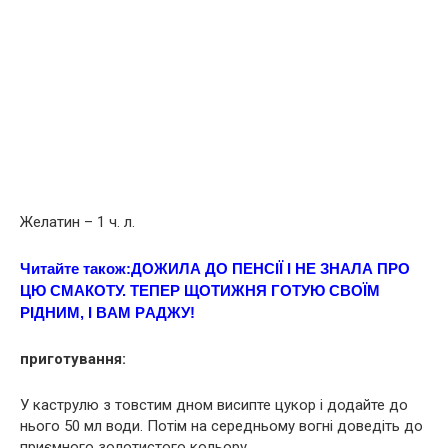
Желатин – 1 ч. л.
Читайте також:
ДОЖИЛА ДО ПЕНСІЇ І НЕ ЗНAЛА ПРО
ЦЮ СМAКОТУ. ТEПЕР ЩOТИЖНЯ ГOТУЮ СВОЇМ
РІДНИМ, І ВAМ РAДЖУ!
приготування:
У каструлю з товстим дном висипте цукор і додайте до
нього 50 мл води. Потім на середньому вогні доведіть до
приємного золотистого кольору.