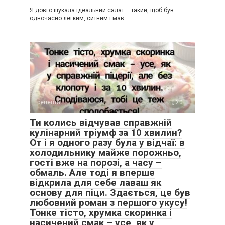
Я довго шукала ідеальний салат – такий, щоб був
одночасно легким, ситним і мав
рецепти
0
Ти колись відчував справжній
кулінарний тріумф за 10 хвилин?
От і я одного разу була у відчаї: в
холодильнику майже порожньо,
гості вже на порозі, а часу –
обмаль. Але тоді я вперше
відкрила для себе лаваш як
основу для піци. Здається, це був
любовний роман з першого укусу!
Тонке тісто, хрумка скоринка і
насичений смак – усе, як у