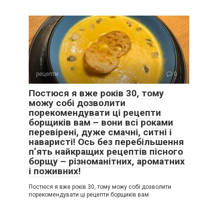
рецепти
0
Постюся я вже років 30, тому
можу собі дозволити
порекомендувати ці рецепти
борщиків вам – вони всі роками
перевірені, дуже смачні, ситні і
наваристі! Ось без перебільшення
п’ять найкращих рецептів пісного
борщу – різноманітних, ароматних
і поживних!
Постюся я вже років 30, тому можу собі дозволити
порекомендувати ці рецепти борщиків вам