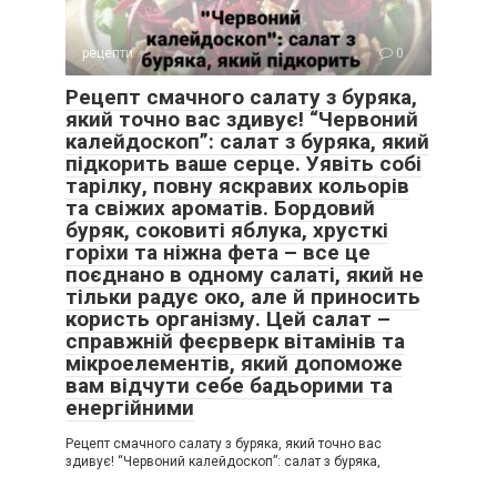
рецепти
0
Рецепт смачного салату з буряка,
який точно вас здивує! “Червоний
калейдоскоп”: салат з буряка, який
підкорить ваше серце. Уявіть собі
тарілку, повну яскравих кольорів
та свіжих ароматів. Бордовий
буряк, соковиті яблука, хрусткі
горіхи та ніжна фета – все це
поєднано в одному салаті, який не
тільки радує око, але й приносить
користь організму. Цей салат –
справжній феєрверк вітамінів та
мікроелементів, який допоможе
вам відчути себе бадьорими та
енергійними
Рецепт смачного салату з буряка, який точно вас
здивує! “Червоний калейдоскоп”: салат з буряка,