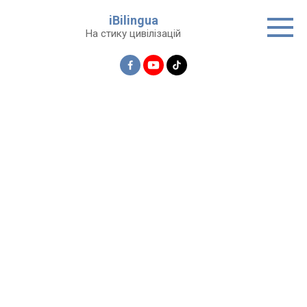
Перейти
iBilingua
до
На стику цивілізацій
вмісту