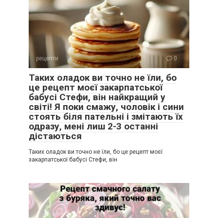
рецепти
0
Таких оладок ви точно не їли, бо
це рецепт моєї закарпатської
бабусі Стефи, він найкращий у
світі! Я поки смажу, чоловік і сини
стоять біля пательні і змітають їх
одразу, мені лиш 2-3 останні
дістаються
Таких оладок ви точно не їли, бо це рецепт моєї
закарпатської бабусі Стефи, він