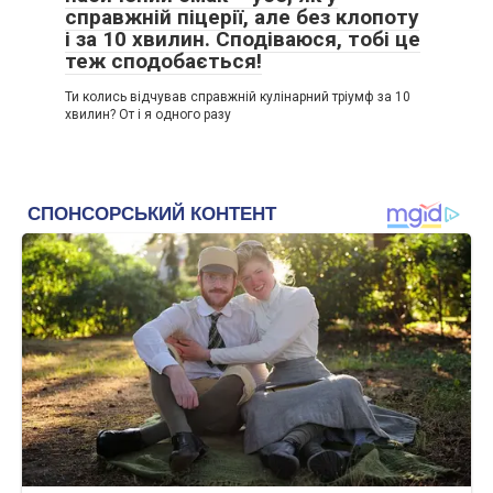
справжній піцерії, але без клопоту
і за 10 хвилин. Сподіваюся, тобі це
теж сподобається!
Ти колись відчував справжній кулінарний тріумф за 10
хвилин? От і я одного разу