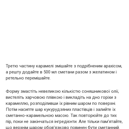
Третю частину карамелі змішайте з подрібненим арахісом,
а решту додайте в 500 мл сметани разом з желатином і
ретельно перемішайте.
Форму змастіть невеликою кількістю соняшникової олії,
вистеліть харчовою плівкою і викладіть на дно горіхи з
карамеллю, розподіливши їх рівним шаром по поверхні.
Потім насипте шар кукурудзяних пластівців і залийте їх
сметанно-карамельною масою. Так повторюйте до тих
пір, поки не закінчаться інгредієнти. Але тільки пам’ятайте,
що верхнім шаром обов’язково повинен бути сметанний.