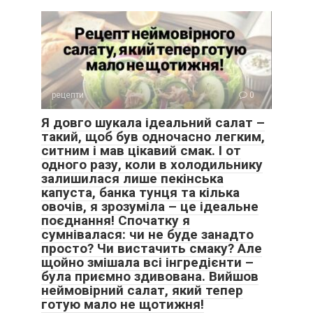
рецепти
0
Я довго шукала ідеальний салат –
такий, щоб був одночасно легким,
ситним і мав цікавий смак. І от
одного разу, коли в холодильнику
залишилася лише пекінська
капуста, банка тунця та кілька
овочів, я зрозуміла – це ідеальне
поєднання! Спочатку я
сумнівалася: чи не буде занадто
просто? Чи вистачить смаку? Але
щойно змішала всі інгредієнти –
була приємно здивована. Вийшов
неймовірний салат, який тепер
готую мало не щотижня!