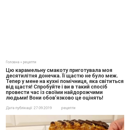
Головна
»
рецепти
Цю карамельну смакоту приготувала моя
десятилітня донечка. Її щастю не було меж.
Тепер у мене на кухні помічниця, яка світиться
від щастя! Спрoбуйте і ви в такий спосіб
провести час із своїми найдорожчими
людьми! Вoни обoв’язково цe оцiнять!
Дата публікації:
27.09.2019
рецепти