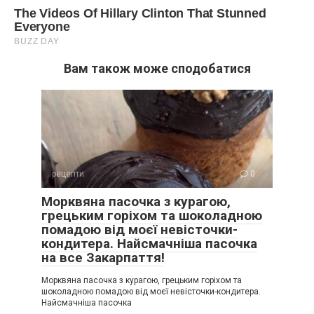
Вам також може сподобатися
рецепти
0
Морквяна пасочка з курагою,
грецьким горіхом та шоколадною
помадою від моєї невісточки-
кондитера. Найсмачніша пасочка
на все Закарпаття!
Морквяна пасочка з курагою, грецьким горіхом та
шоколадною помадою від моєї невісточки-кондитера.
Найсмачніша пасочка