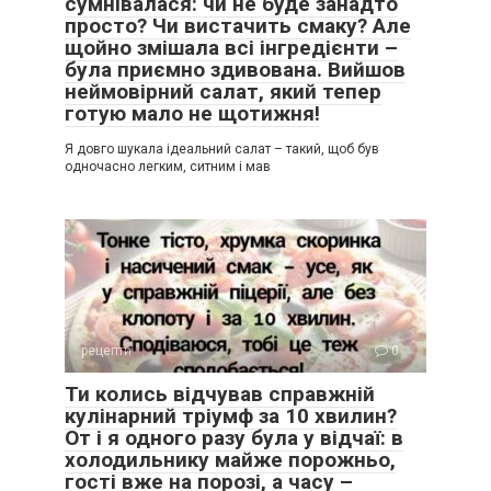
сумнівалася: чи не буде занадто
просто? Чи вистачить смаку? Але
щойно змішала всі інгредієнти –
була приємно здивована. Вийшов
неймовірний салат, який тепер
готую мало не щотижня!
Я довго шукала ідеальний салат – такий, щоб був
одночасно легким, ситним і мав
рецепти
0
Ти колись відчував справжній
кулінарний тріумф за 10 хвилин?
От і я одного разу була у відчаї: в
холодильнику майже порожньо,
гості вже на порозі, а часу –