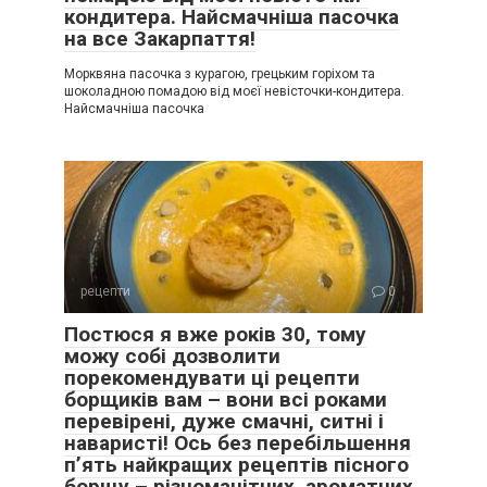
кондитера. Найсмачніша пасочка
на все Закарпаття!
Морквяна пасочка з курагою, грецьким горіхом та
шоколадною помадою від моєї невісточки-кондитера.
Найсмачніша пасочка
рецепти
0
Постюся я вже років 30, тому
можу собі дозволити
порекомендувати ці рецепти
борщиків вам – вони всі роками
перевірені, дуже смачні, ситні і
наваристі! Ось без перебільшення
п’ять найкращих рецептів пісного
борщу – різноманітних, ароматних