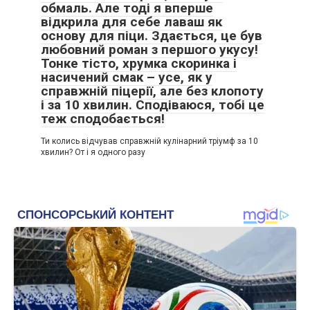
обмаль. Але тоді я вперше
відкрила для себе лаваш як
основу для піци. Здається, це був
любовний роман з першого укусу!
Тонке тісто, хрумка скоринка і
насичений смак – усе, як у
справжній піцерії, але без клопоту
і за 10 хвилин. Сподіваюся, тобі це
теж сподобається!
Ти колись відчував справжній кулінарний тріумф за 10
хвилин? От і я одного разу