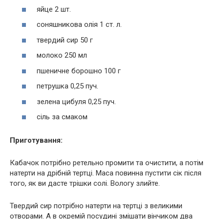
яйце 2 шт.
соняшникова олія 1 ст. л.
твердий сир 50 г
молоко 250 мл
пшеничне борошно 100 г
петрушка 0,25 пуч.
зелена цибуля 0,25 пуч.
сіль за смаком
Приготування:
Кабачок потрібно ретельно промити та очистити, а потім
натерти на дрібній тертці. Маса повинна пустити сік після
того, як ви дасте трішки солі. Вологу злийте.
Твердий сир потрібно натерти на тертці з великими
отворами. А в окремій посудині змішати вінчиком два