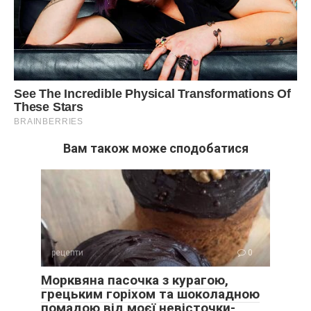
Вам також може сподобатися
рецепти
0
Морквяна пасочка з курагою,
грецьким горіхом та шоколадною
помадою від моєї невісточки-