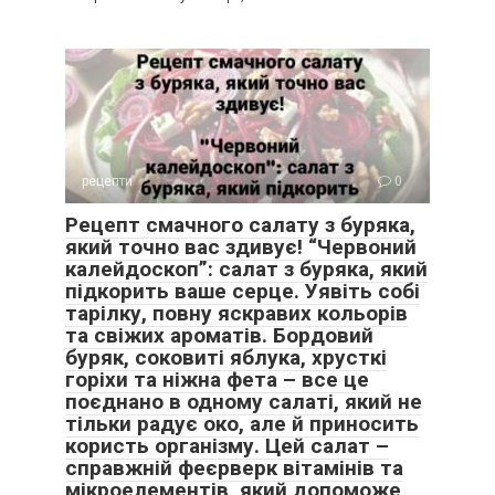
рецепти
0
Рецепт смачного салату з буряка,
який точно вас здивує! “Червоний
калейдоскоп”: салат з буряка, який
підкорить ваше серце. Уявіть собі
тарілку, повну яскравих кольорів
та свіжих ароматів. Бордовий
буряк, соковиті яблука, хрусткі
горіхи та ніжна фета – все це
поєднано в одному салаті, який не
тільки радує око, але й приносить
користь організму. Цей салат –
справжній феєрверк вітамінів та
мікроелементів, який допоможе