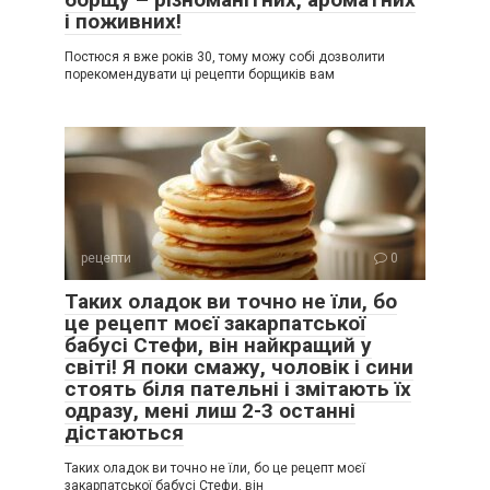
і поживних!
Постюся я вже років 30, тому можу собі дозволити
порекомендувати ці рецепти борщиків вам
рецепти
0
Таких оладок ви точно не їли, бо
це рецепт моєї закарпатської
бабусі Стефи, він найкращий у
світі! Я поки смажу, чоловік і сини
стоять біля пательні і змітають їх
одразу, мені лиш 2-3 останні
дістаються
Таких оладок ви точно не їли, бо це рецепт моєї
закарпатської бабусі Стефи, він