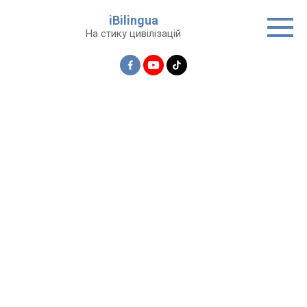
Перейти
iBilingua
до
На стику цивілізацій
вмісту