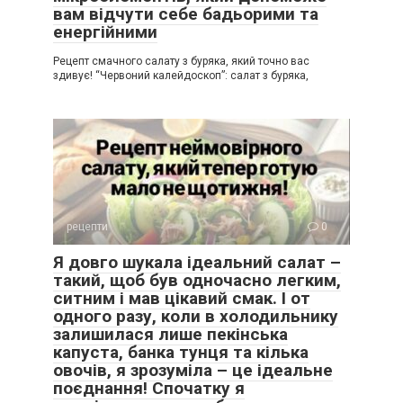
вам відчути себе бадьорими та
енергійними
Рецепт смачного салату з буряка, який точно вас
здивує! “Червоний калейдоскоп”: салат з буряка,
рецепти
0
Я довго шукала ідеальний салат –
такий, щоб був одночасно легким,
ситним і мав цікавий смак. І от
одного разу, коли в холодильнику
залишилася лише пекінська
капуста, банка тунця та кілька
овочів, я зрозуміла – це ідеальне
поєднання! Спочатку я