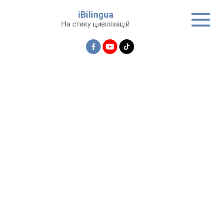
Перейти
iBilingua
до
На стику цивілізацій
вмісту