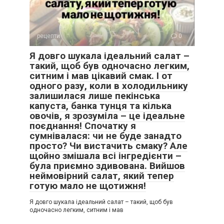
рецепти
0
Я довго шукала ідеальний салат –
такий, щоб був одночасно легким,
ситним і мав цікавий смак. І от
одного разу, коли в холодильнику
залишилася лише пекінська
капуста, банка тунця та кілька
овочів, я зрозуміла – це ідеальне
поєднання! Спочатку я
сумнівалася: чи не буде занадто
просто? Чи вистачить смаку? Але
щойно змішала всі інгредієнти –
була приємно здивована. Вийшов
неймовірний салат, який тепер
готую мало не щотижня!
Я довго шукала ідеальний салат – такий, щоб був
одночасно легким, ситним і мав