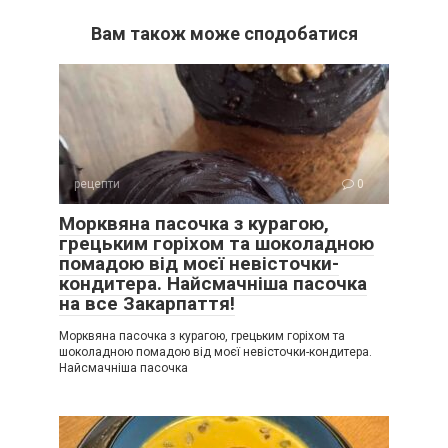
Вам також може сподобатися
рецепти
0
Морквяна пасочка з курагою,
грецьким горіхом та шоколадною
помадою від моєї невісточки-
кондитера. Найсмачніша пасочка
на все Закарпаття!
Морквяна пасочка з курагою, грецьким горіхом та
шоколадною помадою від моєї невісточки-кондитера.
Найсмачніша пасочка