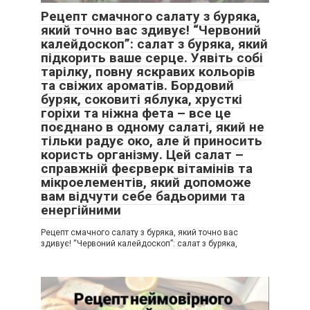
Рецепт смачного салату з буряка,
який точно вас здивує! “Червоний
калейдоскоп”: салат з буряка, який
підкорить ваше серце. Уявіть собі
тарілку, повну яскравих кольорів
та свіжих ароматів. Бордовий
буряк, соковиті яблука, хрусткі
горіхи та ніжна фета – все це
поєднано в одному салаті, який не
тільки радує око, але й приносить
користь організму. Цей салат –
справжній феєрверк вітамінів та
мікроелементів, який допоможе
вам відчути себе бадьорими та
енергійними
Рецепт смачного салату з буряка, який точно вас
здивує! “Червоний калейдоскоп”: салат з буряка,