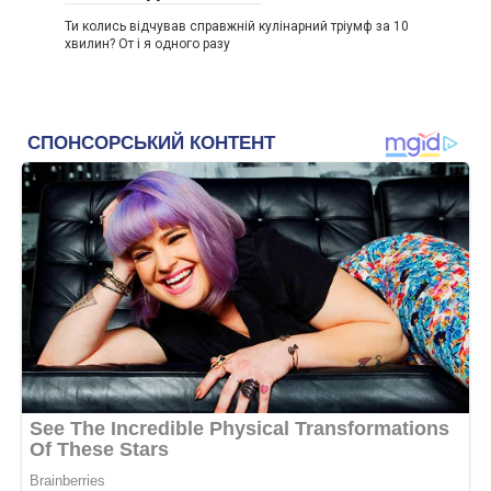
Ти колись відчував справжній кулінарний тріумф за 10
хвилин? От і я одного разу