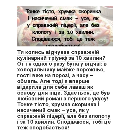
рецепти
0
Ти колись відчував справжній
кулінарний тріумф за 10 хвилин?
От і я одного разу була у відчаї: в
холодильнику майже порожньо,
гості вже на порозі, а часу –
обмаль. Але тоді я вперше
відкрила для себе лаваш як
основу для піци. Здається, це був
любовний роман з першого укусу!
Тонке тісто, хрумка скоринка і
насичений смак – усе, як у
справжній піцерії, але без клопоту
і за 10 хвилин. Сподіваюся, тобі це
теж сподобається!