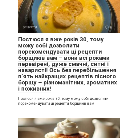
рецепти
0
Постюся я вже років 30, тому
можу собі дозволити
порекомендувати ці рецепти
борщиків вам – вони всі роками
перевірені, дуже смачні, ситні і
наваристі! Ось без перебільшення
п’ять найкращих рецептів пісного
борщу – різноманітних, ароматних
і поживних!
Постюся я вже років 30, тому можу собі дозволити
порекомендувати ці рецепти борщиків вам