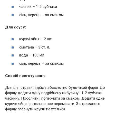
часник – 1-2 зубчики
сіль, перець – за смаком
Для соусу:
курячі яйця – 2 шт.
сметана – 3 ст. л.
вода – 100 мл
сіль, перець – за смаком
Спосіб приготування:
Для цієї страви підійде абсолютно будь-який фарш. До
фаршу додати одну подрібнену цибулину і 1-2 зубчики
часнику. Посолити і поперчити за смаком. Додати одне
куряче яйце і ретельно все перемішати. З отриманого
фаршу згорнути круглі тюфтельки.