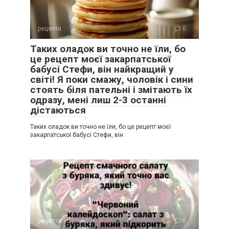
рецепти
0
Таких оладок ви точно не їли, бо
це рецепт моєї закарпатської
бабусі Стефи, він найкращий у
світі! Я поки смажу, чоловік і сини
стоять біля пательні і змітають їх
одразу, мені лиш 2-3 останні
дістаються
Таких оладок ви точно не їли, бо це рецепт моєї
закарпатської бабусі Стефи, він
рецепти
0