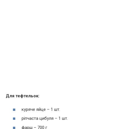
Для тефтельок:
куряче яйце – 1 шт.
ріпчаста цибуля – 1 шт.
фарш – 700 г