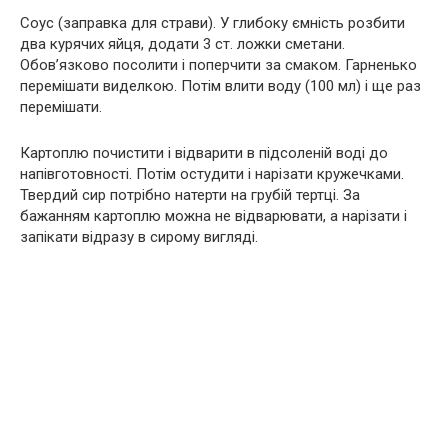
Соус (заправка для страви). У глибоку ємність розбити
два курячих яйця, додати 3 ст. ложки сметани.
Обов’язково посолити і поперчити за смаком. Гарненько
перемішати виделкою. Потім влити воду (100 мл) і ще раз
перемішати.
Картоплю почистити і відварити в підсоленій воді до
напівготовності. Потім остудити і нарізати кружечками.
Твердий сир потрібно натерти на грубій тертці. За
бажанням картоплю можна не відварювати, а нарізати і
запікати відразу в сирому вигляді.