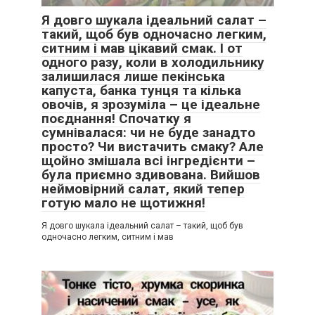
Я довго шукала ідеальний салат –
такий, щоб був одночасно легким,
ситним і мав цікавий смак. І от
одного разу, коли в холодильнику
залишилася лише пекінська
капуста, банка тунця та кілька
овочів, я зрозуміла – це ідеальне
поєднання! Спочатку я
сумнівалася: чи не буде занадто
просто? Чи вистачить смаку? Але
щойно змішала всі інгредієнти –
була приємно здивована. Вийшов
неймовірний салат, який тепер
готую мало не щотижня!
Я довго шукала ідеальний салат – такий, щоб був
одночасно легким, ситним і мав