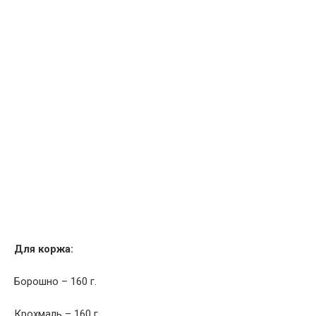
Для коржа:
Борошно – 160 г.
Крохмаль – 160 г.