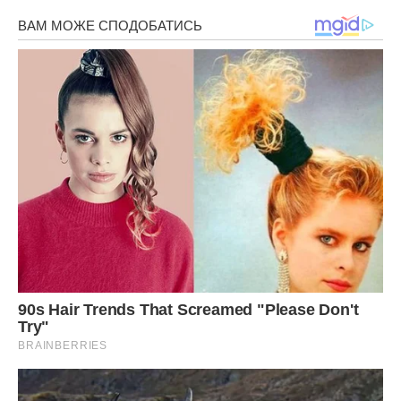
рідких інгредієнтів, добре вимішуємо, додаємо гашену
соду, ще раз вимішуємо. Отриману масу виливаємо в
мультиварку.