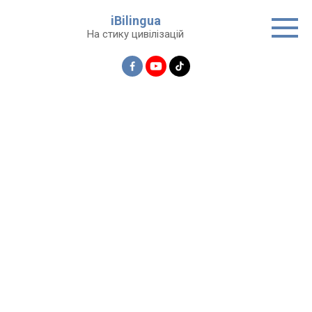
Перейти
iBilingua
до
На стику цивілізацій
вмісту