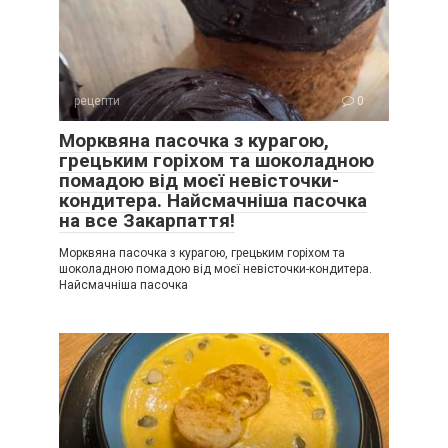
рецепти
0
Морквяна пасочка з курагою,
грецьким горіхом та шоколадною
помадою від моєї невісточки-
кондитера. Найсмачніша пасочка
на все Закарпаття!
Морквяна пасочка з курагою, грецьким горіхом та
шоколадною помадою від моєї невісточки-кондитера.
Найсмачніша пасочка