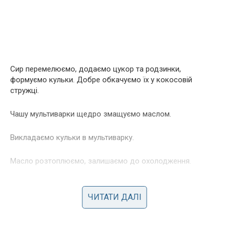
Сир перемелюємо, додаємо цукор та родзинки,
формуємо кульки. Добре обкачуємо їх у кокосовій
стружці.
Чашу мультиварки щедро змащуємо маслом.
Викладаємо кульки в мультиварку.
Масло розтоплюємо, залишаємо до охолодження.
Яйця збuваємо з сметаною, розтопленим маслом, цукром
та ванільним цукром до повного розчинення цукру.
ЧИТАТИ ДАЛІ
Борошно змішуємо з крохмалем та какао, просіюємо до