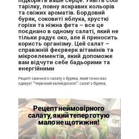
підкорить ваше серце. Уявіть собі
тарілку, повну яскравих кольорів
та свіжих ароматів. Бордовий
буряк, соковиті яблука, хрусткі
горіхи та ніжна фета – все це
поєднано в одному салаті, який не
тільки радує око, але й приносить
користь організму. Цей салат –
справжній феєрверк вітамінів та
мікроелементів, який допоможе
вам відчути себе бадьорими та
енергійними
Рецепт смачного салату з буряка, який точно вас
здивує! “Червоний калейдоскоп”: салат з буряка,
рецепти
0