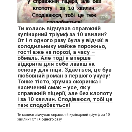
рецепти
0
Ти колись відчував справжній
кулінарний тріумф за 10 хвилин?
От і я одного разу була у відчаї: в
холодильнику майже порожньо,
гості вже на порозі, а часу –
обмаль. Але тоді я вперше
відкрила для себе лаваш як
основу для піци. Здається, це був
любовний роман з першого укусу!
Тонке тісто, хрумка скоринка і
насичений смак – усе, як у
справжній піцерії, але без клопоту
і за 10 хвилин. Сподіваюся, тобі це
теж сподобається!
Ти колись відчував справжній кулінарний тріумф за 10
хвилин? От і я одного разу