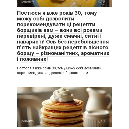
рецепти
0
Постюся я вже років 30, тому
можу собі дозволити
порекомендувати ці рецепти
борщиків вам – вони всі роками
перевірені, дуже смачні, ситні і
наваристі! Ось без перебільшення
п’ять найкращих рецептів пісного
борщу – різноманітних, ароматних
і поживних!
Постюся я вже років 30, тому можу собі дозволити
порекомендувати ці рецепти борщиків вам
рецепти
0