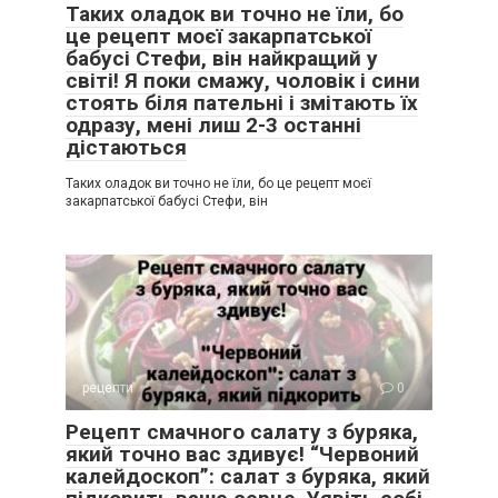
Таких оладок ви точно не їли, бо
це рецепт моєї закарпатської
бабусі Стефи, він найкращий у
світі! Я поки смажу, чоловік і сини
стоять біля пательні і змітають їх
одразу, мені лиш 2-3 останні
дістаються
Таких оладок ви точно не їли, бо це рецепт моєї
закарпатської бабусі Стефи, він
рецепти
0
Рецепт смачного салату з буряка,
який точно вас здивує! “Червоний
калейдоскоп”: салат з буряка, який