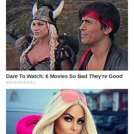
Закриваємо мультиварку кришкою, встановлюємо режим
«Випічка» на 50-60 хвилин.
Готовність пирога визначаємо з допомогою дерев’яної
палички. Після звукового сигналу залишаємо пляцок у
мультиварці, на режимі «Підігрів» на 10-15 хвилин.
Виймаємо пляцок з мультиварки з допомогою підставки
для режиму «Пароварка».
Прикрашаємо пляцок за власними вподобаннями та
фантазіями.
Смачного!