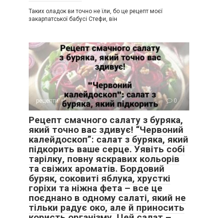
Таких оладок ви точно не їли, бо це рецепт моєї
закарпатської бабусі Стефи, він
рецепти
0
Рецепт смачного салату з буряка,
який точно вас здивує! “Червоний
калейдоскоп”: салат з буряка, який
підкорить ваше серце. Уявіть собі
тарілку, повну яскравих кольорів
та свіжих ароматів. Бордовий
буряк, соковиті яблука, хрусткі
горіхи та ніжна фета – все це
поєднано в одному салаті, який не
тільки радує око, але й приносить
користь організму. Цей салат –