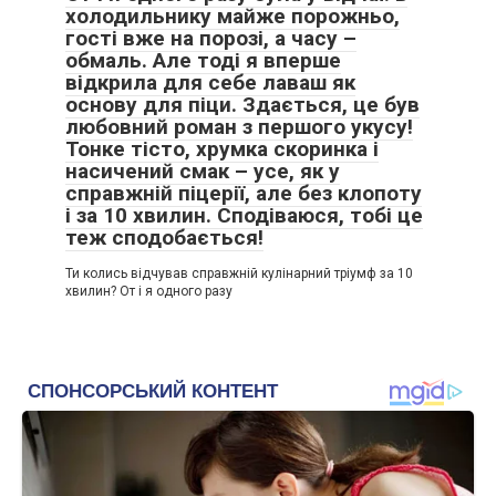
холодильнику майже порожньо,
гості вже на порозі, а часу –
обмаль. Але тоді я вперше
відкрила для себе лаваш як
основу для піци. Здається, це був
любовний роман з першого укусу!
Тонке тісто, хрумка скоринка і
насичений смак – усе, як у
справжній піцерії, але без клопоту
і за 10 хвилин. Сподіваюся, тобі це
теж сподобається!
Ти колись відчував справжній кулінарний тріумф за 10
хвилин? От і я одного разу