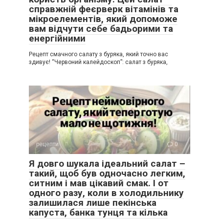
справжній феєрверк вітамінів та
мікроелементів, який допоможе
вам відчути себе бадьорими та
енергійними
Рецепт смачного салату з буряка, який точно вас
здивує! “Червоний калейдоскоп”: салат з буряка,
рецепти
0
Я довго шукала ідеальний салат –
такий, щоб був одночасно легким,
ситним і мав цікавий смак. І от
одного разу, коли в холодильнику
залишилася лише пекінська
капуста, банка тунця та кілька