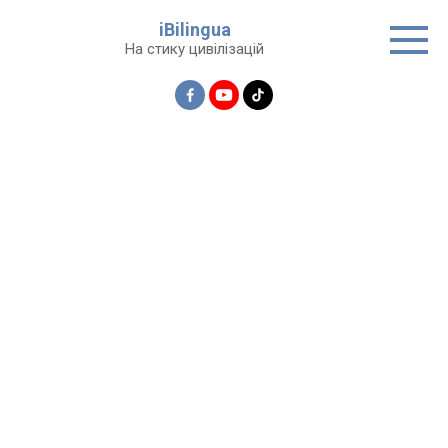
Перейти
iBilingua
до
На стику цивілізацій
вмісту