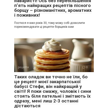
наваристі! Ось без перебільшення
п’ять найкращих рецептів пісного
борщу – різноманітних, ароматних
і поживних!
Постюся я вже років 30, тому можу собі дозволити
порекомендувати ці рецепти борщиків вам
рецепти
0
Таких оладок ви точно не їли, бо
це рецепт моєї закарпатської
бабусі Стефи, він найкращий у
світі! Я поки смажу, чоловік і сини
стоять біля пательні і змітають їх
одразу, мені лиш 2-3 останні
дістаються