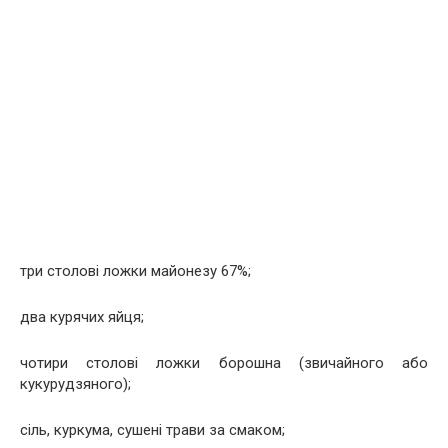
три столові ложки майонезу 67%;
два курячих яйця;
чотири столові ложки борошна (звичайного або
кукурудзяного);
сіль, куркума, сушені трави за смаком;