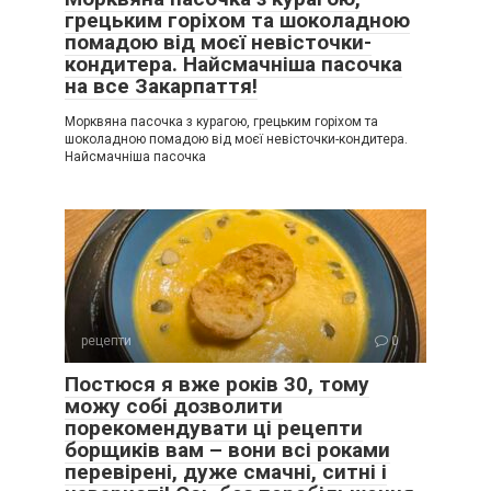
грецьким горіхом та шоколадною
помадою від моєї невісточки-
кондитера. Найсмачніша пасочка
на все Закарпаття!
Морквяна пасочка з курагою, грецьким горіхом та
шоколадною помадою від моєї невісточки-кондитера.
Найсмачніша пасочка
рецепти
0
Постюся я вже років 30, тому
можу собі дозволити
порекомендувати ці рецепти
борщиків вам – вони всі роками
перевірені, дуже смачні, ситні і