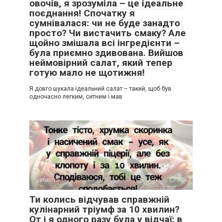
овочів, я зрозуміла – це ідеальне
поєднання! Спочатку я
сумнівалася: чи не буде занадто
просто? Чи вистачить смаку? Але
щойно змішала всі інгредієнти –
була приємно здивована. Вийшов
неймовірний салат, який тепер
готую мало не щотижня!
Я довго шукала ідеальний салат – такий, щоб був
одночасно легким, ситним і мав
рецепти
0
Ти колись відчував справжній
кулінарний тріумф за 10 хвилин?
От і я одного разу була у відчаї: в