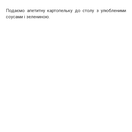
Подаємо апетитну картопельку до столу з улюбленими
соусами і зелениною.