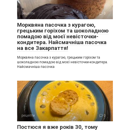
рецепти
0
Морквяна пасочка з курагою,
грецьким горіхом та шоколадною
помадою від моєї невісточки-
кондитера. Найсмачніша пасочка
на все Закарпаття!
Морквяна пасочка з курагою, грецьким горіхом та
шоколадною помадою від моєї невісточки-кондитера.
Найсмачніша пасочка
рецепти
0
Постюся я вже років 30, тому