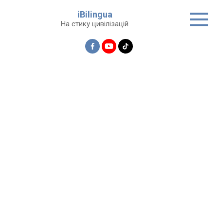
Перейти
iBilingua
до
На стику цивілізацій
вмісту