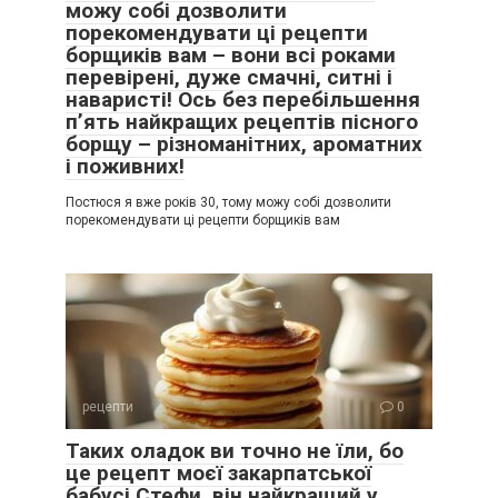
можу собі дозволити
порекомендувати ці рецепти
борщиків вам – вони всі роками
перевірені, дуже смачні, ситні і
наваристі! Ось без перебільшення
п’ять найкращих рецептів пісного
борщу – різноманітних, ароматних
і поживних!
Постюся я вже років 30, тому можу собі дозволити
порекомендувати ці рецепти борщиків вам
рецепти
0
Таких оладок ви точно не їли, бо
це рецепт моєї закарпатської
бабусі Стефи, він найкращий у