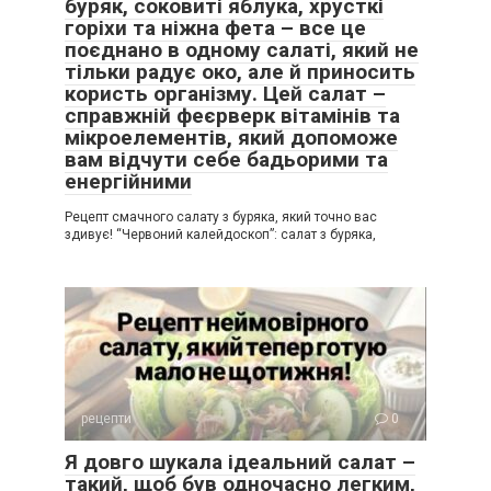
буряк, соковиті яблука, хрусткі
горіхи та ніжна фета – все це
поєднано в одному салаті, який не
тільки радує око, але й приносить
користь організму. Цей салат –
справжній феєрверк вітамінів та
мікроелементів, який допоможе
вам відчути себе бадьорими та
енергійними
Рецепт смачного салату з буряка, який точно вас
здивує! “Червоний калейдоскоп”: салат з буряка,
рецепти
0
Я довго шукала ідеальний салат –
такий, щоб був одночасно легким,