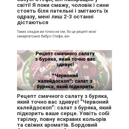
світі! Я поки смажу, чоловік і сини
стоять біля пательні і змітають їх
одразу, мені лиш 2-3 останні
дістаються
Таких оладок ви точно не їли, бо це рецепт моєї
закарпатської бабусі Стефи, він
рецепти
0
Рецепт смачного салату з буряка,
який точно вас здивує! “Червоний
калейдоскоп”: салат з буряка, який
підкорить ваше серце. Уявіть собі
тарілку, повну яскравих кольорів
та свіжих ароматів. Бордовий