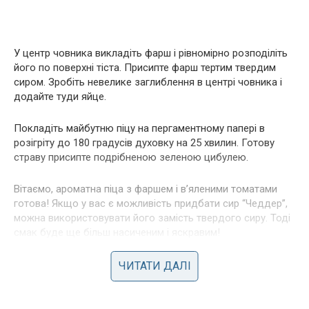
У центр човника викладіть фарш і рівномірно розподіліть
його по поверхні тіста. Присипте фарш тертим твердим
сиром. Зробіть невелике заглиблення в центрі човника і
додайте туди яйце.
Покладіть майбутню піцу на пергаментному папері в
розігріту до 180 градусів духовку на 25 хвилин. Готову
страву присипте подрібненою зеленою цибулею.
Вітаємо, ароматна піца з фаршем і в’яленими томатами
готова! Якщо у вас є можливість придбати сир “Чеддер”,
можна використовувати його замість твердого сиру. Тоді
смак буде ще більш насиченим і яскравим!
Передрук без посилання на ibilingua.com – заборонений!
ЧИТАТИ ДАЛІ
Фото ілюстративне, з вільних джерел