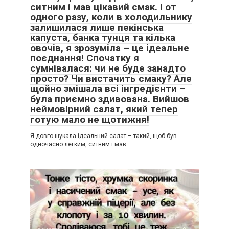
ситним і мав цікавий смак. І от
одного разу, коли в холодильнику
залишилася лише пекінська
капуста, банка тунця та кілька
овочів, я зрозуміла – це ідеальне
поєднання! Спочатку я
сумнівалася: чи не буде занадто
просто? Чи вистачить смаку? Але
щойно змішала всі інгредієнти –
була приємно здивована. Вийшов
неймовірний салат, який тепер
готую мало не щотижня!
Я довго шукала ідеальний салат – такий, щоб був
одночасно легким, ситним і мав