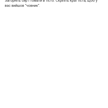
Загорніть сир і томати в тісто. Скріпіть краї тіста, щоб у
вас вийшов “човник”.