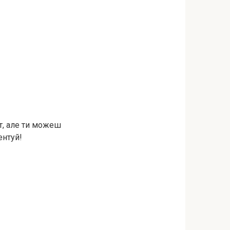
т, але ти можеш
ентуй!