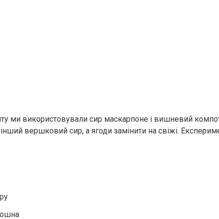
ту ми використовували сир маскарпоне і вишневий компо
 інший вершковий сир, а ягоди замінити на свіжі. Експерим
кру
рошна