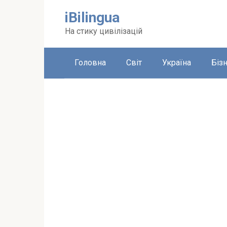
Перейти
iBilingua
до
вмісту
На стику цивілізацій
Головна
Світ
Україна
Біз