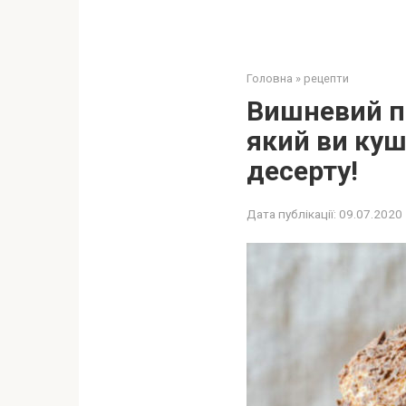
Головна
»
рецепти
Вишневий пи
який ви куш
десерту!
Дата публікації:
09.07.2020