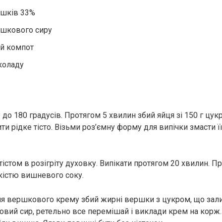
ршків 33%
ршкового сиру
й компот
коладу
 до 180 градусів. Протягом 5 хвилин збий яйця зі 150 г цук
ти рідке тісто. Візьми роз’ємну форму для випічки змасти ї
істом в розігріту духовку. Випікати протягом 20 хвилин. 
кістю вишневого соку.
ня вершкового крему збий жирні вершки з цукром, що зал
вий сир, ретельно все перемішай і виклади крем на корж.