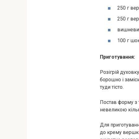
250 г ве
250 г ве
вишневи
100 г шо
Приготування:
Розігрій духовку
борошно і заміси
туди тісто.
Постав форму з т
невеликою кіль
Для приготуван
до крему вершко