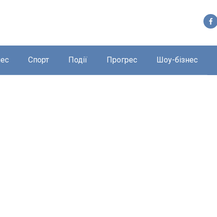
нес
Спорт
Події
Прогрес
Шоу-бізнес