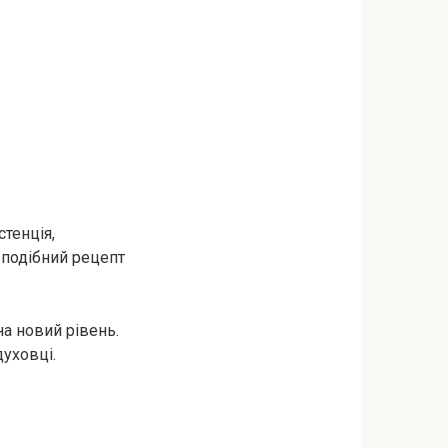
тенція,
 подібний рецепт
на новий рівень.
уховці.