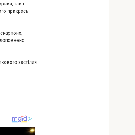
рний, так і
ого прикрась
скарпоне,
е доповнено
ткового застілля