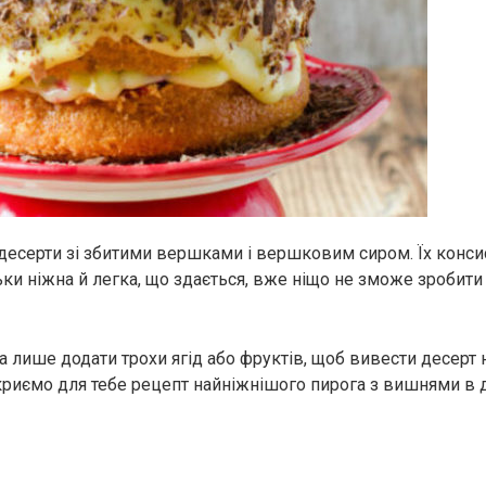
серти зі збитими вершками і вершковим сиром. Їх консис
ьки ніжна й легка, що здається, вже ніщо не зможе зробити
 лише додати трохи ягід або фруктів, щоб вивести десерт 
криємо для тебе рецепт найніжнішого пирога з вишнями в д