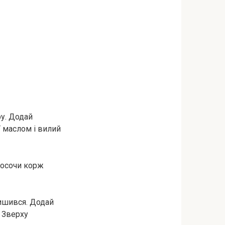
ру. Додай
ї маслом і вилий
Просочи корж
ишився. Додай
 Зверху