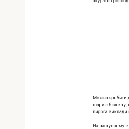
акуратно розпод
Можна зробити де
шари з бісквіту
пирога виклади в
На наступному е