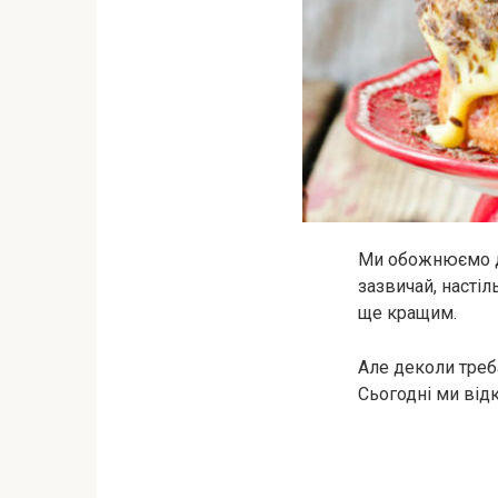
Ми обожнюємо де
зазвичай, настіл
ще кращим.
Але деколи треба
Сьогодні ми від