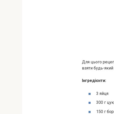
Для цього рецеп
взяти будь-який
Інгредієнти:
3 яйця
300 г цу
150 г бо