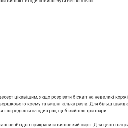
іли вишню. Ягоди повинні бути без кісточок.
серт цікавішим, якщо розрізати бісквіт на невеликі коржі 
, вершкового крему та вишні кілька разів. Для більш швидк
сі інгредієнти за один раз, щоб вийшло три шари.
тапі необхідно прикрасити вишневий пиріг. Для цього натри