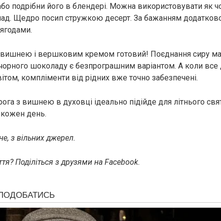
бо подрібни його в блендері. Можна використовувати як чо
ад. Щедро посип стружкою десерт. За бажанням додатков
 ягодами.
з вишнею і вершковим кремом готовий! Поєднання сиру ма
і чорного шоколаду є безпрограшним варіантом. А коли вс
ітом, компліменти від рідних вже точно забезпечені.
рога з вишнею в духовці ідеально підійде для літнього свя
 кожен день.
е, з вільних джерел.
тя? Поділіться з друзями на Facebook.