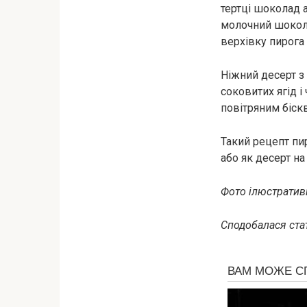
тертці шоколад а
молочний шокол
верхівку пирога
Ніжний десерт 
соковитих ягід 
повітряним біскв
Такий рецепт пи
або як десерт на
Фото ілюстративн
Сподобалася стат