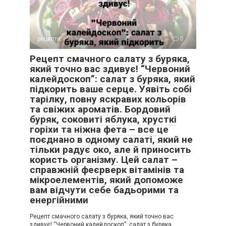
рецепти
0
Рецепт смачного салату з буряка,
який точно вас здивує! “Червоний
калейдоскоп”: салат з буряка, який
підкорить ваше серце. Уявіть собі
тарілку, повну яскравих кольорів
та свіжих ароматів. Бордовий
буряк, соковиті яблука, хрусткі
горіхи та ніжна фета – все це
поєднано в одному салаті, який не
тільки радує око, але й приносить
користь організму. Цей салат –
справжній феєрверк вітамінів та
мікроелементів, який допоможе
вам відчути себе бадьорими та
енергійними
Рецепт смачного салату з буряка, який точно вас
здивує! “Червоний калейдоскоп”: салат з буряка,