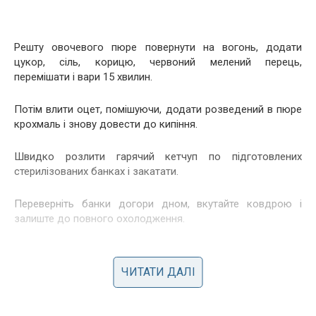
Решту овочевого пюре повернути на вогонь, додати
цукор, сіль, корицю, червоний мелений перець,
перемішати і вари 15 хвилин.
Потім влити оцет, помішуючи, додати розведений в пюре
крохмаль і знову довести до кипіння.
Швидко розлити гарячий кетчуп по підготовлених
стерилізованих банках і закатати.
Переверніть банки догори дном, вкутайте ковдрою і
залиште до повного охолодження.
Зберігайте кетчуп на зиму в прохолодному темному місці.
Пасує до встього!
ЧИТАТИ ДАЛІ
Смачного!