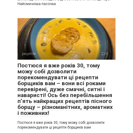
Найсмачніша пасочка
рецепти
0
Постюся я вже років 30, тому
можу собі дозволити
порекомендувати ці рецепти
борщиків вам – вони всі роками
перевірені, дуже смачні, ситні і
наваристі! Ось без перебільшення
п’ять найкращих рецептів пісного
борщу – різноманітних, ароматних
і поживних!
Постюся я вже років 30, тому можу собі дозволити
порекомендувати ці рецепти борщиків вам