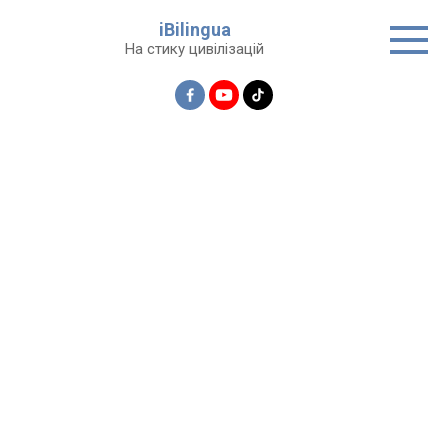
Перейти
iBilingua
до
На стику цивілізацій
вмісту