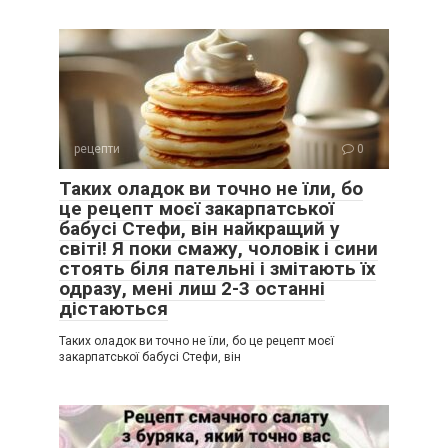
рецепти
0
Таких оладок ви точно не їли, бо
це рецепт моєї закарпатської
бабусі Стефи, він найкращий у
світі! Я поки смажу, чоловік і сини
стоять біля пательні і змітають їх
одразу, мені лиш 2-3 останні
дістаються
Таких оладок ви точно не їли, бо це рецепт моєї
закарпатської бабусі Стефи, він