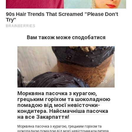
Вам також може сподобатися
рецепти
0
Морквяна пасочка з курагою,
грецьким горіхом та шоколадною
помадою від моєї невісточки-
кондитера. Найсмачніша пасочка
на все Закарпаття!
Морквяна пасочка з курагою, грецьким горіхом та
шоколадною помадою від моєї невісточки-кондитера.