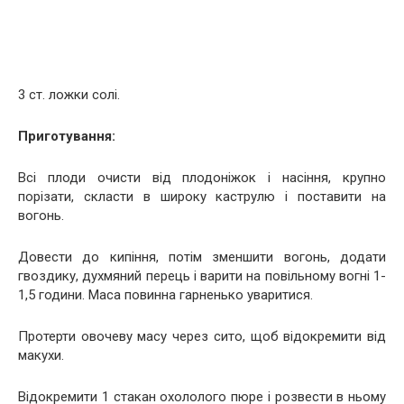
3 ст. ложки солі.
Приготування:
Всі плоди очисти від плодоніжок і насіння, крупно
порізати, скласти в широку каструлю і поставити на
вогонь.
Довести до кипіння, потім зменшити вогонь, додати
гвоздику, духмяний перець і варити на повільному вогні 1-
1,5 години. Маса повинна гарненько уваритися.
Протерти овочеву масу через сито, щоб відокремити від
макухи.
Відокремити 1 стакан охололого пюре і розвести в ньому