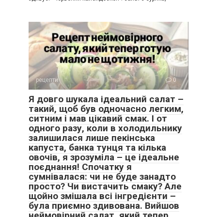
рецепти
0
Я довго шукала ідеальний салат –
такий, щоб був одночасно легким,
ситним і мав цікавий смак. І от
одного разу, коли в холодильнику
залишилася лише пекінська
капуста, банка тунця та кілька
овочів, я зрозуміла – це ідеальне
поєднання! Спочатку я
сумнівалася: чи не буде занадто
просто? Чи вистачить смаку? Але
щойно змішала всі інгредієнти –
була приємно здивована. Вийшов
неймовірний салат, який тепер