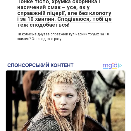
Тонке тісто, хрумка скоринка і
насичений смак – усе, як у
справжній піцерії, але без клопоту
і за 10 хвилин. Сподіваюся, тобі це
теж сподобається!
Ти колись відчував справжній кулінарний тріумф за 10
хвилин? От і я одного разу