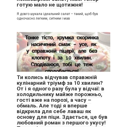
готую мало не щотижня!
Я довго шукала ідеальний салат – такий, щоб був
одночасно легким, ситним і мав
рецепти
0
Ти колись відчував справжній
кулінарний тріумф за 10 хвилин?
От і я одного разу була у відчаї: в
холодильнику майже порожньо,
гості вже на порозі, а часу –
обмаль. Але тоді я вперше
відкрила для себе лаваш як
основу для піци. Здається, це був
любовний роман з першого укусу!