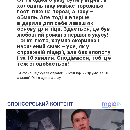
холодильнику майже порожньо,
гості вже на порозі, а часу –
обмаль. Але тоді я вперше
відкрила для себе лаваш як
основу для піци. Здається, це був
любовний роман з першого укусу!
Тонке тісто, хрумка скоринка і
насичений смак – усе, як у
справжній піцерії, але без клопоту
і за 10 хвилин. Сподіваюся, тобі це
теж сподобається!
Ти колись відчував справжній кулінарний тріумф за 10
хвилин? От і я одного разу