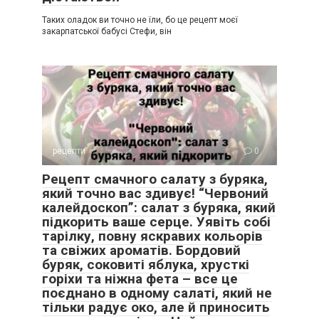
Таких оладок ви точно не їли, бо це рецепт моєї
закарпатської бабусі Стефи, він
рецепти
0
Рецепт смачного салату з буряка,
який точно вас здивує! “Червоний
калейдоскоп”: салат з буряка, який
підкорить ваше серце. Уявіть собі
тарілку, повну яскравих кольорів
та свіжих ароматів. Бордовий
буряк, соковиті яблука, хрусткі
горіхи та ніжна фета – все це
поєднано в одному салаті, який не
тільки радує око, але й приносить