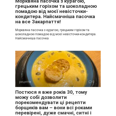
Морквяна пасочка з курагою,
грецьким горіхом та шоколадною
помадою від моєї невісточки-
кондитера. Найсмачніша пасочка
на все Закарпаття!
Морквяна пасочка з курагою, грецьким горіхом та
шоколадною помадою від моєї невісточки-кондитера.
Найсмачніша пасочка
рецепти
0
Постюся я вже років 30, тому
можу собі дозволити
порекомендувати ці рецепти
борщиків вам – вони всі роками
перевірені, дуже смачні, ситні і