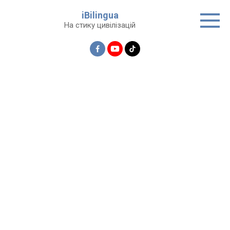
Перейти
iBilingua
до
На стику цивілізацій
вмісту