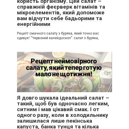
користь організму. Цей салат –
справжній феєрверк вітамінів та
мікроелементів, який допоможе
вам відчути себе бадьорими та
енергійними
Рецепт смачного салату з буряка, який точно вас
здивує! “Червоний калейдоскоп”: салат з буряка,
рецепти
0
Я довго шукала ідеальний салат –
такий, щоб був одночасно легким,
ситним і мав цікавий смак. І от
одного разу, коли в холодильнику
залишилася лише пекінська
капуста, банка тунця та кілька