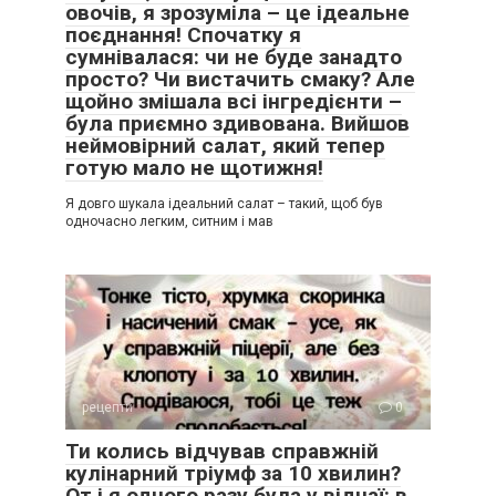
овочів, я зрозуміла – це ідеальне
поєднання! Спочатку я
сумнівалася: чи не буде занадто
просто? Чи вистачить смаку? Але
щойно змішала всі інгредієнти –
була приємно здивована. Вийшов
неймовірний салат, який тепер
готую мало не щотижня!
Я довго шукала ідеальний салат – такий, щоб був
одночасно легким, ситним і мав
рецепти
0
Ти колись відчував справжній
кулінарний тріумф за 10 хвилин?
От і я одного разу була у відчаї: в