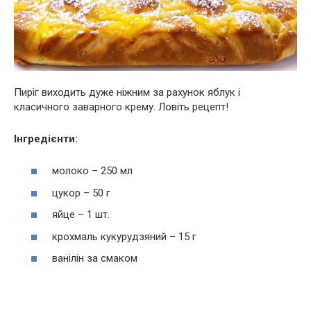
Пиріг виходить дуже ніжним за рахунок яблук і
класичного заварного крему. Ловіть рецепт!
Інгредієнти:
молоко – 250 мл
цукор – 50 г
яйце – 1 шт.
крохмаль кукурудзяний – 15 г
ванілін за смаком