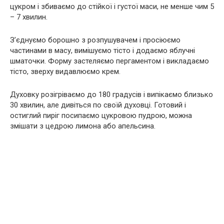
цукром і збиваємо до стійкої і густої маси, не менше чим 5
– 7 хвилин.
З’єднуємо борошно з розпушувачем і просіюємо
частинами в масу, вимішуємо тісто і додаємо яблучні
шматочки. Форму застеляємо пергаментом і викладаємо
тісто, зверху видавлюємо крем.
Духовку розігріваємо до 180 градусів і випікаємо близько
30 хвилин, але дивіться по своїй духовці. Готовий і
остиглий пиріг посипаємо цукровою пудрою, можна
змішати з цедрою лимона або апельсина.