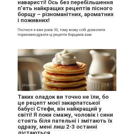
наваристі! Ось без перебільшення
п’ять найкращих рецептів пісного
борщу – різноманітних, ароматних
і поживних!
Постюся я вже років 30, тому можу собі дозволити
порекомендувати ці рецепти борщиків вам
рецепти
0
Таких оладок ви точно не їли, бо
це рецепт моєї закарпатської
бабусі Стефи, він найкращий у
світі! Я поки смажу, чоловік і сини
стоять біля пательні і змітають їх
одразу, мені лиш 2-3 останні
дістаються