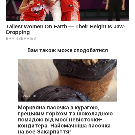
Вам також може сподобатися
рецепти
0
Морквяна пасочка з курагою,
грецьким горіхом та шоколадною
помадою від моєї невісточки-
кондитера. Найсмачніша пасочка
на все Закарпаття!