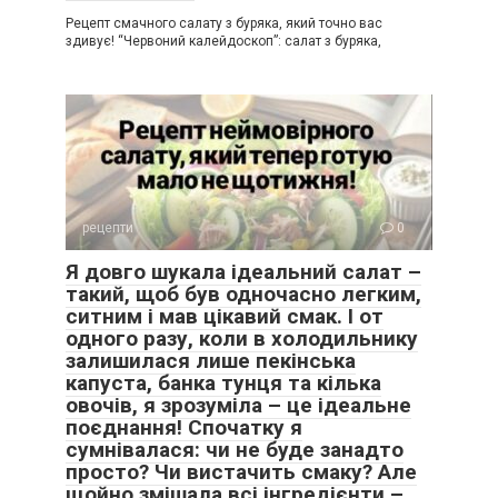
Рецепт смачного салату з буряка, який точно вас
здивує! “Червоний калейдоскоп”: салат з буряка,
рецепти
0
Я довго шукала ідеальний салат –
такий, щоб був одночасно легким,
ситним і мав цікавий смак. І от
одного разу, коли в холодильнику
залишилася лише пекінська
капуста, банка тунця та кілька
овочів, я зрозуміла – це ідеальне
поєднання! Спочатку я
сумнівалася: чи не буде занадто
просто? Чи вистачить смаку? Але
щойно змішала всі інгредієнти –