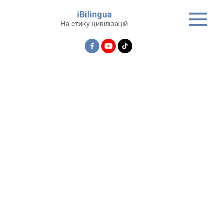
Перейти
iBilingua
до
На стику цивілізацій
вмісту