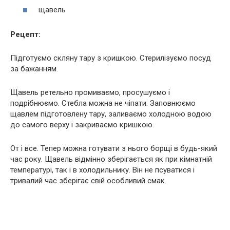
щавель
Рецепт:
Підготуємо скляну тару з кришкою. Стерилізуємо посуд
за бажанням.
Щавель ретельно промиваємо, просушуємо і
подрібнюємо. Стебла можна не чіпати. Заповнюємо
щавлем підготовлену тару, заливаємо холодною водою
до самого верху і закриваємо кришкою.
От і все. Тепер можна готувати з нього борщі в будь-який
час року. Щавель відмінно зберігається як при кімнатній
температурі, так і в холодильнику. Він не псуватися і
тривалий час зберігає свій особливий смак.