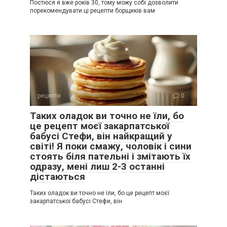
Постюся я вже років 30, тому можу собі дозволити
порекомендувати ці рецепти борщиків вам
рецепти
0
Таких оладок ви точно не їли, бо
це рецепт моєї закарпатської
бабусі Стефи, він найкращий у
світі! Я поки смажу, чоловік і сини
стоять біля пательні і змітають їх
одразу, мені лиш 2-3 останні
дістаються
Таких оладок ви точно не їли, бо це рецепт моєї
закарпатської бабусі Стефи, він