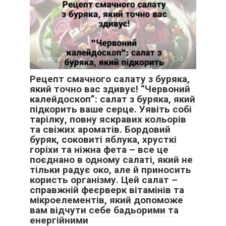
рецепти
0
Рецепт смачного салату з буряка,
який точно вас здивує! “Червоний
калейдоскоп”: салат з буряка, який
підкорить ваше серце. Уявіть собі
тарілку, повну яскравих кольорів
та свіжих ароматів. Бордовий
буряк, соковиті яблука, хрусткі
горіхи та ніжна фета – все це
поєднано в одному салаті, який не
тільки радує око, але й приносить
користь організму. Цей салат –
справжній феєрверк вітамінів та
мікроелементів, який допоможе
вам відчути себе бадьорими та
енергійними