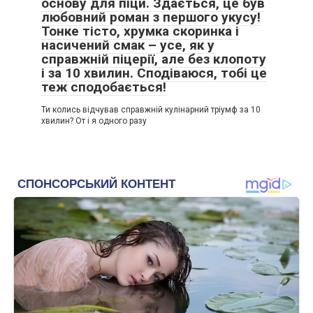
основу для піци. Здається, це був
любовний роман з першого укусу!
Тонке тісто, хрумка скоринка і
насичений смак – усе, як у
справжній піцерії, але без клопоту
і за 10 хвилин. Сподіваюся, тобі це
теж сподобається!
Ти колись відчував справжній кулінарний тріумф за 10
хвилин? От і я одного разу