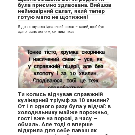
була приємно здивована. Вийшов
неймовірний салат, який тепер
готую мало не щотижня!
Я довго шукала ідеальний салат – такий, щоб був
одночасно легким, ситним і мав
рецепти
0
Ти колись відчував справжній
кулінарний тріумф за 10 хвилин?
От і я одного разу була у відчаї: в
холодильнику майже порожньо,
гості вже на порозі, а часу –
обмаль. Але тоді я вперше
відкрила для себе лаваш як