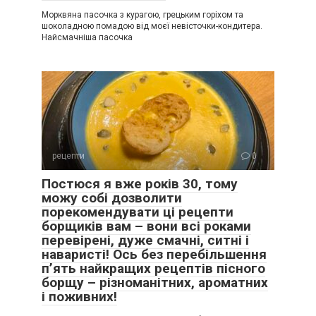
Морквяна пасочка з курагою, грецьким горіхом та
шоколадною помадою від моєї невісточки-кондитера.
Найсмачніша пасочка
рецепти
0
Постюся я вже років 30, тому
можу собі дозволити
порекомендувати ці рецепти
борщиків вам – вони всі роками
перевірені, дуже смачні, ситні і
наваристі! Ось без перебільшення
п’ять найкращих рецептів пісного
борщу – різноманітних, ароматних
і поживних!