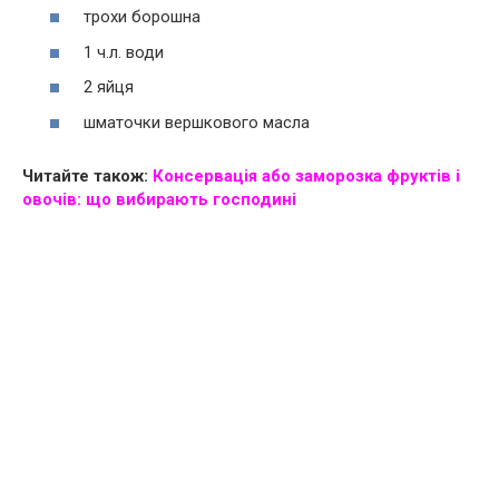
трохи борошна
1 ч.л. води
2 яйця
шматочки вершкового масла
Читайте також:
Консервація або заморозка фруктів і
овочів: що вибирають господині