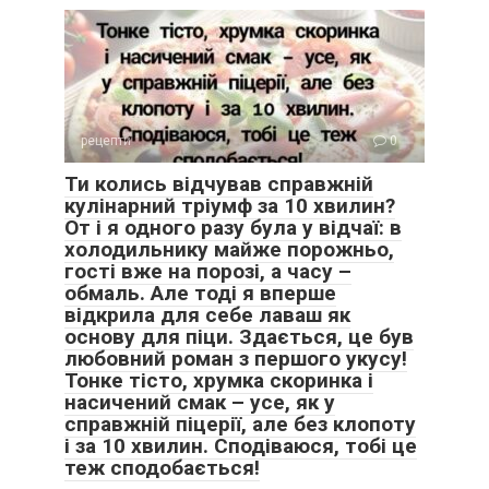
рецепти
0
Ти колись відчував справжній
кулінарний тріумф за 10 хвилин?
От і я одного разу була у відчаї: в
холодильнику майже порожньо,
гості вже на порозі, а часу –
обмаль. Але тоді я вперше
відкрила для себе лаваш як
основу для піци. Здається, це був
любовний роман з першого укусу!
Тонке тісто, хрумка скоринка і
насичений смак – усе, як у
справжній піцерії, але без клопоту
і за 10 хвилин. Сподіваюся, тобі це
теж сподобається!