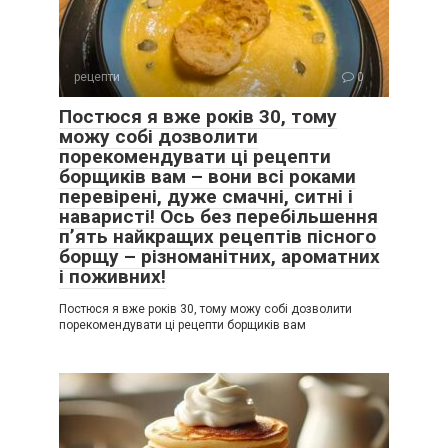
рецепти
0
Постюся я вже років 30, тому
можу собі дозволити
порекомендувати ці рецепти
борщиків вам – вони всі роками
перевірені, дуже смачні, ситні і
наваристі! Ось без перебільшення
п’ять найкращих рецептів пісного
борщу – різноманітних, ароматних
і поживних!
Постюся я вже років 30, тому можу собі дозволити
порекомендувати ці рецепти борщиків вам