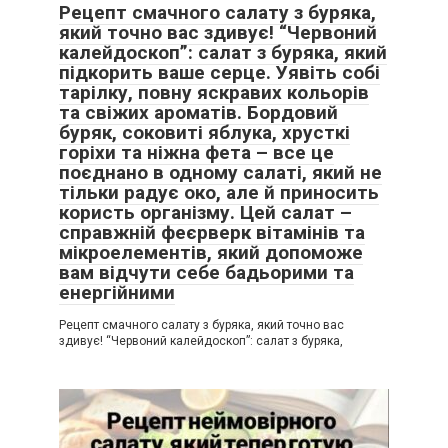
Рецепт смачного салату з буряка,
який точно вас здивує! “Червоний
калейдоскоп”: салат з буряка, який
підкорить ваше серце. Уявіть собі
тарілку, повну яскравих кольорів
та свіжих ароматів. Бордовий
буряк, соковиті яблука, хрусткі
горіхи та ніжна фета – все це
поєднано в одному салаті, який не
тільки радує око, але й приносить
користь організму. Цей салат –
справжній феєрверк вітамінів та
мікроелементів, який допоможе
вам відчути себе бадьорими та
енергійними
Рецепт смачного салату з буряка, який точно вас
здивує! “Червоний калейдоскоп”: салат з буряка,