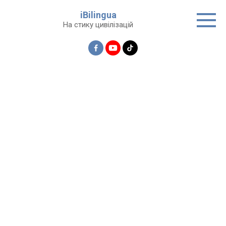
Перейти
iBilingua
до
На стику цивілізацій
вмісту