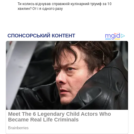
Ти колись відчував справжній кулінарний тріумф за 10
хвилин? От і я одного разу