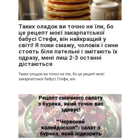
рецепти
0
Таких оладок ви точно не їли, бо
це рецепт моєї закарпатської
бабусі Стефи, він найкращий у
світі! Я поки смажу, чоловік і сини
стоять біля пательні і змітають їх
одразу, мені лиш 2-3 останні
дістаються
Таких оладок ви точно не їли, бо це рецепт моєї
закарпатської бабусі Стефи, він
рецепти
0