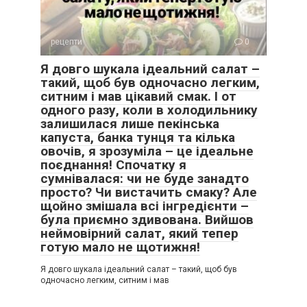
рецепти
0
Я довго шукала ідеальний салат –
такий, щоб був одночасно легким,
ситним і мав цікавий смак. І от
одного разу, коли в холодильнику
залишилася лише пекінська
капуста, банка тунця та кілька
овочів, я зрозуміла – це ідеальне
поєднання! Спочатку я
сумнівалася: чи не буде занадто
просто? Чи вистачить смаку? Але
щойно змішала всі інгредієнти –
була приємно здивована. Вийшов
неймовірний салат, який тепер
готую мало не щотижня!
Я довго шукала ідеальний салат – такий, щоб був
одночасно легким, ситним і мав