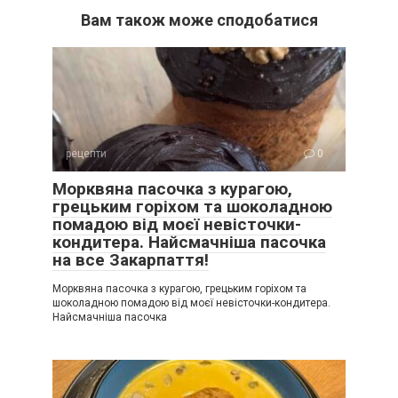
Вам також може сподобатися
рецепти
0
Морквяна пасочка з курагою,
грецьким горіхом та шоколадною
помадою від моєї невісточки-
кондитера. Найсмачніша пасочка
на все Закарпаття!
Морквяна пасочка з курагою, грецьким горіхом та
шоколадною помадою від моєї невісточки-кондитера.
Найсмачніша пасочка