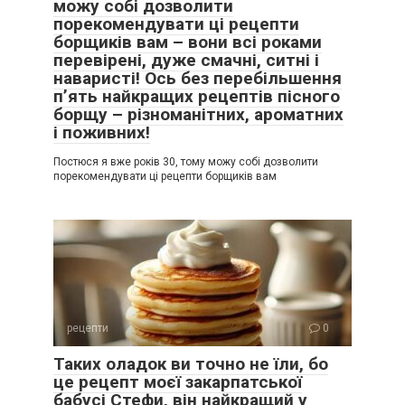
можу собі дозволити
порекомендувати ці рецепти
борщиків вам – вони всі роками
перевірені, дуже смачні, ситні і
наваристі! Ось без перебільшення
п’ять найкращих рецептів пісного
борщу – різноманітних, ароматних
і поживних!
Постюся я вже років 30, тому можу собі дозволити
порекомендувати ці рецепти борщиків вам
рецепти
0
Таких оладок ви точно не їли, бо
це рецепт моєї закарпатської
бабусі Стефи, він найкращий у