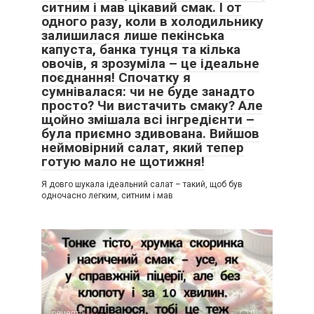
ситним і мав цікавий смак. І от
одного разу, коли в холодильнику
залишилася лише пекінська
капуста, банка тунця та кілька
овочів, я зрозуміла – це ідеальне
поєднання! Спочатку я
сумнівалася: чи не буде занадто
просто? Чи вистачить смаку? Але
щойно змішала всі інгредієнти –
була приємно здивована. Вийшов
неймовірний салат, який тепер
готую мало не щотижня!
Я довго шукала ідеальний салат – такий, щоб був
одночасно легким, ситним і мав
рецепти
0