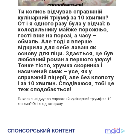
Ти колись відчував справжній
кулінарний тріумф за 10 хвилин?
От і я одного разу була у відчаї: в
холодильнику майже порожньо,
гості вже на порозі, а часу –
обмаль. Але тоді я вперше
відкрила для себе лаваш як
основу для піци. Здається, це був
любовний роман з першого укусу!
Тонке тісто, хрумка скоринка і
насичений смак – усе, як у
справжній піцерії, але без клопоту
і за 10 хвилин. Сподіваюся, тобі це
теж сподобається!
Ти колись відчував справжній кулінарний тріумф за 10
хвилин? От і я одного разу