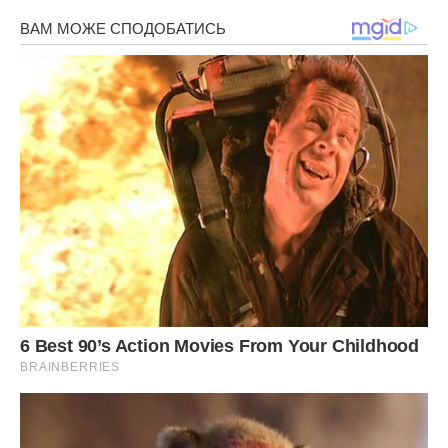
Холодну картоплю натерти на тертці з мілкими отвороми,
додати до картоплі жовток, борошно, сіль, розтоплене
вершкове тепле масло. Замісити тісто і накрити рушником.
Щоб картопляне тісто не липло до рук, використовуйте
картопляний крохмаль, ним треба притрусити робочу