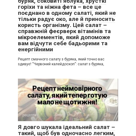
буряк, соковиті яблука, хрусткі
горіхи та ніжна фета – все це
поєднано в одному салаті, який не
тільки радує око, але й приносить
користь організму. Цей салат –
справжній феєрверк вітамінів та
мікроелементів, який допоможе
вам відчути себе бадьорими та
енергійними
Рецепт смачного салату з буряка, який точно вас
здивує! “Червоний калейдоскоп”: салат з буряка,
рецепти
0
Я довго шукала ідеальний салат –
такий, щоб був одночасно легким,