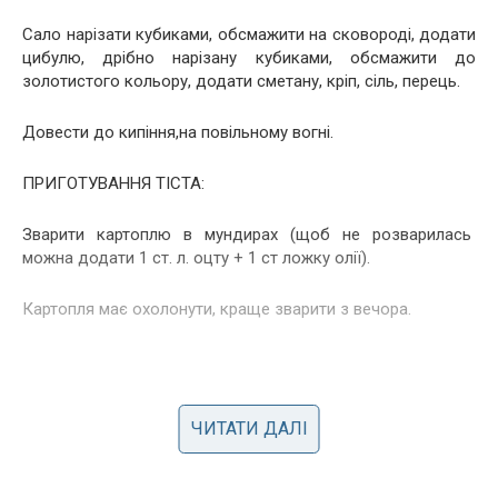
Сало нарізати кубиками, обсмажити на сковороді, додати
цибулю, дрібно нарізану кубиками, обсмажити до
золотистого кольору, додати сметану, кріп, сіль, перець.
Довести до кипіння,на повільному вогні.
ПРИГОТУВАННЯ ТІСТА:
Зварити картоплю в мундирах (щоб не розварилась
можна додати 1 ст. л. оцту + 1 ст ложку олії).
Картопля має охолонути, краще зварити з вечора.
ЧИТАТИ ДАЛІ