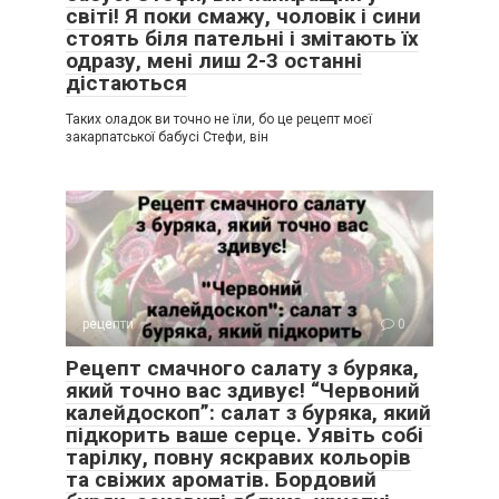
світі! Я поки смажу, чоловік і сини
стоять біля пательні і змітають їх
одразу, мені лиш 2-3 останні
дістаються
Таких оладок ви точно не їли, бо це рецепт моєї
закарпатської бабусі Стефи, він
рецепти
0
Рецепт смачного салату з буряка,
який точно вас здивує! “Червоний
калейдоскоп”: салат з буряка, який
підкорить ваше серце. Уявіть собі
тарілку, повну яскравих кольорів
та свіжих ароматів. Бордовий