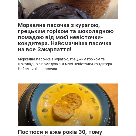
рецепти
0
Морквяна пасочка з курагою,
грецьким горіхом та шоколадною
помадою від моєї невісточки-
кондитера. Найсмачніша пасочка
на все Закарпаття!
Морквяна пасочка з курагою, грецьким горіхом та
шоколадною помадою від моєї невісточки-кондитера.
Найсмачніша пасочка
рецепти
0
Постюся я вже років 30, тому