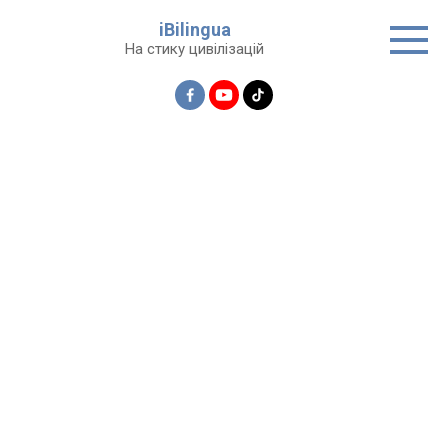
Перейти
iBilingua
до
На стику цивілізацій
вмісту