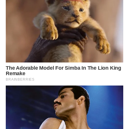
поверхню і руки.
Картопляне тісто ділимо на необхідну кількість рівних
частин. Кожну округлити в шарик і притиснути долонею,
на центр кружечка викладаємо начинку сирну по 1 чайн.
лож., защіпуємо краї, формуємо у вигляді котлети або
кульки. Залишити на тарілці, притрусити картопляним
крохмалем.
Коли всі лиганці будуть зліплені, варимо їх 3-6 хвилин
після закипання до того, як спливуть, на повільному вогні,
невеликими порціями в підсоленій киплячій воді.
Смачного!
Передрук без посилання на Ibilingua.com. заборонено.