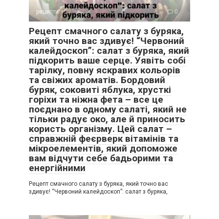
рецепти
0
Рецепт смачного салату з буряка,
який точно вас здивує! “Червоний
калейдоскоп”: салат з буряка, який
підкорить ваше серце. Уявіть собі
тарілку, повну яскравих кольорів
та свіжих ароматів. Бордовий
буряк, соковиті яблука, хрусткі
горіхи та ніжна фета – все це
поєднано в одному салаті, який не
тільки радує око, але й приносить
користь організму. Цей салат –
справжній феєрверк вітамінів та
мікроелементів, який допоможе
вам відчути себе бадьорими та
енергійними
Рецепт смачного салату з буряка, який точно вас
здивує! “Червоний калейдоскоп”: салат з буряка,