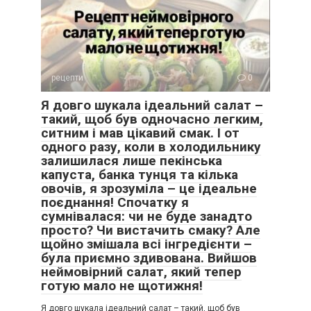
рецепти
0
Я довго шукала ідеальний салат –
такий, щоб був одночасно легким,
ситним і мав цікавий смак. І от
одного разу, коли в холодильнику
залишилася лише пекінська
капуста, банка тунця та кілька
овочів, я зрозуміла – це ідеальне
поєднання! Спочатку я
сумнівалася: чи не буде занадто
просто? Чи вистачить смаку? Але
щойно змішала всі інгредієнти –
була приємно здивована. Вийшов
неймовірний салат, який тепер
готую мало не щотижня!
Я довго шукала ідеальний салат – такий, щоб був