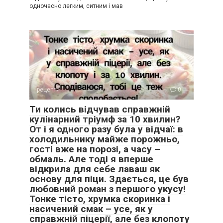
одночасно легким, ситним і мав
рецепти
0
Ти колись відчував справжній
кулінарний тріумф за 10 хвилин?
От і я одного разу була у відчаї: в
холодильнику майже порожньо,
гості вже на порозі, а часу –
обмаль. Але тоді я вперше
відкрила для себе лаваш як
основу для піци. Здається, це був
любовний роман з першого укусу!
Тонке тісто, хрумка скоринка і
насичений смак – усе, як у
справжній піцерії, але без клопоту