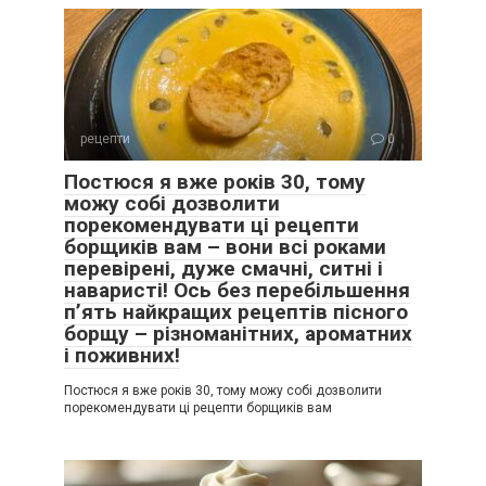
рецепти
0
Постюся я вже років 30, тому
можу собі дозволити
порекомендувати ці рецепти
борщиків вам – вони всі роками
перевірені, дуже смачні, ситні і
наваристі! Ось без перебільшення
п’ять найкращих рецептів пісного
борщу – різноманітних, ароматних
і поживних!
Постюся я вже років 30, тому можу собі дозволити
порекомендувати ці рецепти борщиків вам