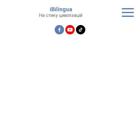
Перейти
iBilingua
до
На стику цивілізацій
вмісту