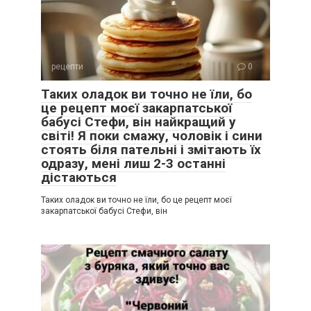
рецепти
0
Таких оладок ви точно не їли, бо
це рецепт моєї закарпатської
бабусі Стефи, він найкращий у
світі! Я поки смажу, чоловік і сини
стоять біля пательні і змітають їх
одразу, мені лиш 2-3 останні
дістаються
Таких оладок ви точно не їли, бо це рецепт моєї
закарпатської бабусі Стефи, він