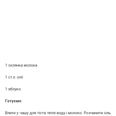
1 склянка молока
1 ст.л. олії
1 яблуко
Готуємо:
Влити у чашу для тіста теплі воду і молоко. Розчинити сіль