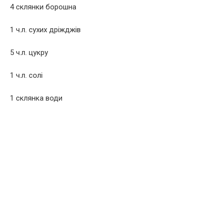
4 склянки борошна
1 ч.л. сухих дріжджів
5 ч.л. цукру
1 ч.л. солі
1 склянка води