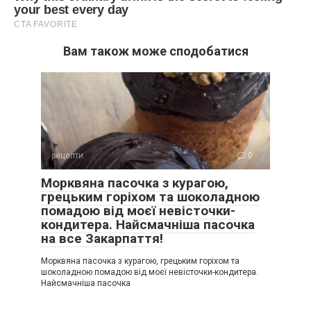
Вам також може сподобатися
рецепти
0
Морквяна пасочка з курагою,
грецьким горіхом та шоколадною
помадою від моєї невісточки-
кондитера. Найсмачніша пасочка
на все Закарпаття!
Морквяна пасочка з курагою, грецьким горіхом та
шоколадною помадою від моєї невісточки-кондитера.
Найсмачніша пасочка