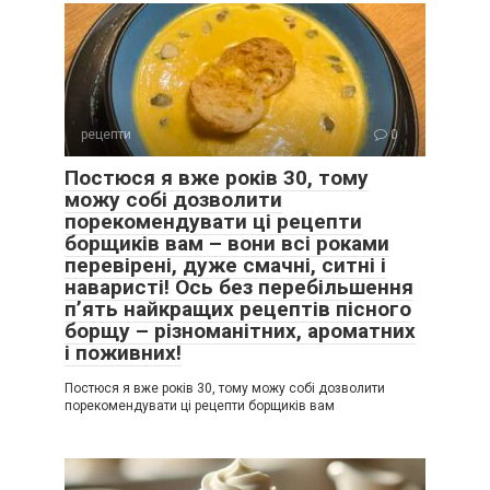
рецепти
0
Постюся я вже років 30, тому
можу собі дозволити
порекомендувати ці рецепти
борщиків вам – вони всі роками
перевірені, дуже смачні, ситні і
наваристі! Ось без перебільшення
п’ять найкращих рецептів пісного
борщу – різноманітних, ароматних
і поживних!
Постюся я вже років 30, тому можу собі дозволити
порекомендувати ці рецепти борщиків вам