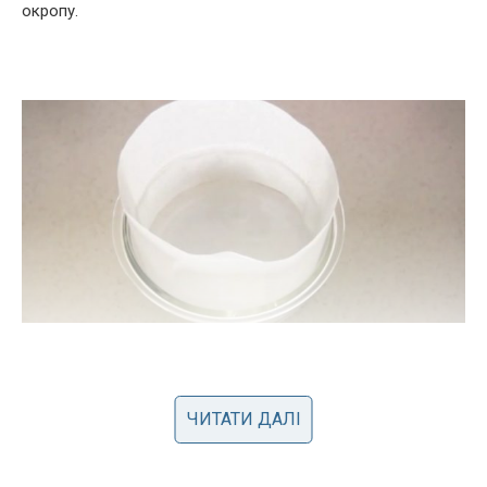
окропу.
Тортик випікати в розігрітій до 170 ° духовці протягом 15
ЧИТАТИ ДАЛІ
хвилин. Потім зменшити температуру до 160 ° і пекти ще
15 хвилин. Вимкнути духовку і залишити торт остигати
всередині ще на 15 хвилин.