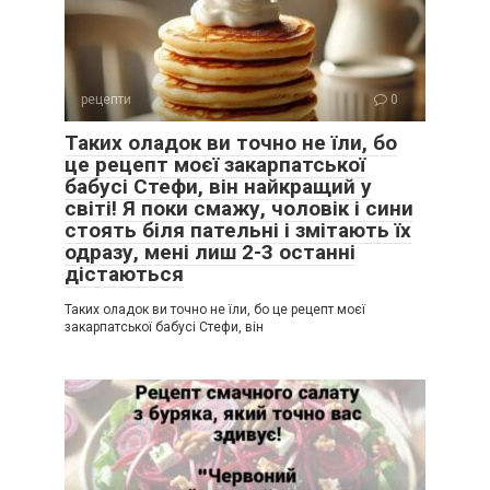
рецепти
0
Таких оладок ви точно не їли, бо
це рецепт моєї закарпатської
бабусі Стефи, він найкращий у
світі! Я поки смажу, чоловік і сини
стоять біля пательні і змітають їх
одразу, мені лиш 2-3 останні
дістаються
Таких оладок ви точно не їли, бо це рецепт моєї
закарпатської бабусі Стефи, він