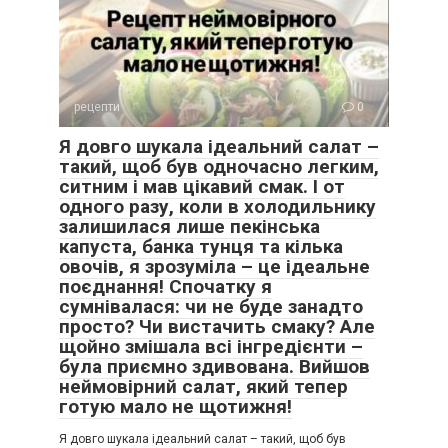
рецепти
0
Я довго шукала ідеальний салат –
такий, щоб був одночасно легким,
ситним і мав цікавий смак. І от
одного разу, коли в холодильнику
залишилася лише пекінська
капуста, банка тунця та кілька
овочів, я зрозуміла – це ідеальне
поєднання! Спочатку я
сумнівалася: чи не буде занадто
просто? Чи вистачить смаку? Але
щойно змішала всі інгредієнти –
була приємно здивована. Вийшов
неймовірний салат, який тепер
готую мало не щотижня!
Я довго шукала ідеальний салат – такий, щоб був