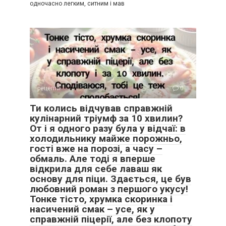
одночасно легким, ситним і мав
рецепти
0
Ти колись відчував справжній
кулінарний тріумф за 10 хвилин?
От і я одного разу була у відчаї: в
холодильнику майже порожньо,
гості вже на порозі, а часу –
обмаль. Але тоді я вперше
відкрила для себе лаваш як
основу для піци. Здається, це був
любовний роман з першого укусу!
Тонке тісто, хрумка скоринка і
насичений смак – усе, як у
справжній піцерії, але без клопоту