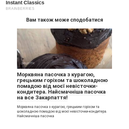
Вам також може сподобатися
рецепти
0
Морквяна пасочка з курагою,
грецьким горіхом та шоколадною
помадою від моєї невісточки-
кондитера. Найсмачніша пасочка
на все Закарпаття!
Морквяна пасочка з курагою, грецьким горіхом та
шоколадною помадою від моєї невісточки-кондитера.
Найсмачніша пасочка