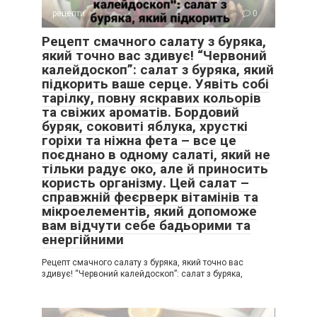
рецепти
0
Рецепт смачного салату з буряка,
який точно вас здивує! “Червоний
калейдоскоп”: салат з буряка, який
підкорить ваше серце. Уявіть собі
тарілку, повну яскравих кольорів
та свіжих ароматів. Бордовий
буряк, соковиті яблука, хрусткі
горіхи та ніжна фета – все це
поєднано в одному салаті, який не
тільки радує око, але й приносить
користь організму. Цей салат –
справжній феєрверк вітамінів та
мікроелементів, який допоможе
вам відчути себе бадьорими та
енергійними
Рецепт смачного салату з буряка, який точно вас
здивує! “Червоний калейдоскоп”: салат з буряка,