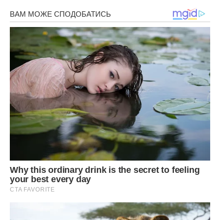
Остудити торт і посипати зверху цукровою пудрою.
Приємного чаювання!