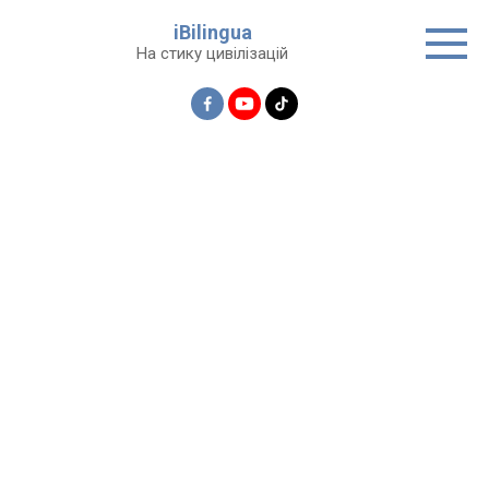
Перейти
iBilingua
до
На стику цивілізацій
вмісту