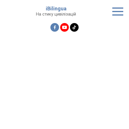
Перейти
iBilingua
до
На стику цивілізацій
вмісту