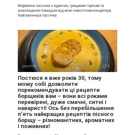
Морквяна пасочка з курагою, грецьким горіхом та
шоколадною помадою від моєї невісточки-кондитера.
Найсмачніша пасочка
рецепти
0
Постюся я вже років 30, тому
можу собі дозволити
порекомендувати ці рецепти
борщиків вам – вони всі роками
перевірені, дуже смачні, ситні і
наваристі! Ось без перебільшення
п’ять найкращих рецептів пісного
борщу – різноманітних, ароматних
і поживних!