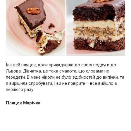
Їла цей пляцок, коли приїжджала до своєї подруги до
Львова. Дівчатка, це така смакота, що словами не
передати. В мене ніколи не було здібностей до випічки, та
я вирішила спробувати. І ви не повірите – все вийшло з
першого разу!
Пляцок Марічка