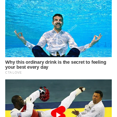
Знімаємо з вогню, перекладаємо крем у керамічний посуд
і накриваємо харчовою плівкою так, щоб вона
доторкалася до поверхні крему. Залишаємо крем
охолоджуватися.
Масло збиваємо міксером до пишної маси. В три заходи
додаємо до масла охолоджений заварний
крем. Збиваємо після кожного додавання, до гладкої
маси.
Змішуємо лікер з водою, цією сумішшю ми будемо
просочувати коржі.
Збираємо пляцок.
Кладемо один шоколадний бісквіт на
піднос та просочуємо половиною рідини для
просочування. На просочений корж викладаємо половину
крему, розрівнюємо. На крем викладаємо
горіховий корж, зверху решту крему. Накриваємо другим
коричневим коржем та просочуємо його
рештою рідини. Ставимо пляцок в холодне місце для
просочування на 6-8 годин.