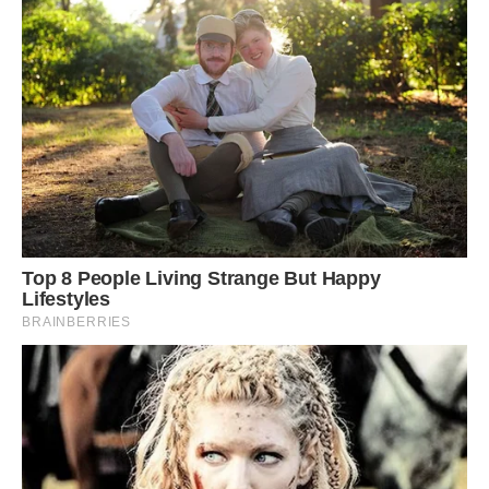
Білки акуратно відокремлюємо від жовтків. Білки
збиваємо до міцної піни, поступово вводимо цукрову
пудру. По одному додаємо яєчні жовтки, не перестаємо
збивати. До яєчної маси просіюємо борошно
та какао.