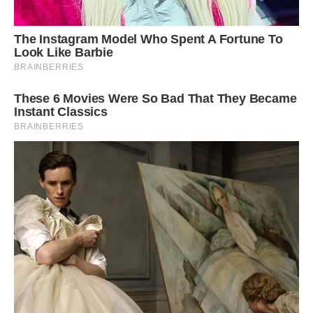
Пляцок Марічка готовий! Смачного, любі мої!
Готуйте та смакуйте з задоволенням!
Передрук без посилання на ibilingua.com – заборонений!