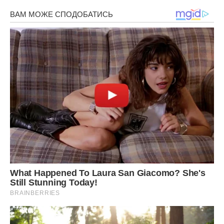
Для глазурі:
Шоколад – 80 г.
Вершки (не менше 30%) – 80 мл
Готуємо так:
Яйця варто заздалегідь дістати з холодильника. Всі
інгредієнти мають бути кімнатної температури.