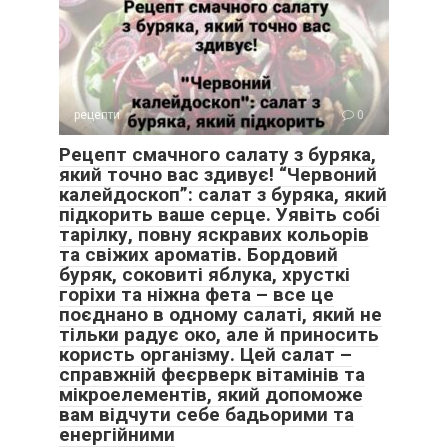
рецепти
0
Рецепт смачного салату з буряка,
який точно вас здивує! “Червоний
калейдоскоп”: салат з буряка, який
підкорить ваше серце. Уявіть собі
тарілку, повну яскравих кольорів
та свіжих ароматів. Бордовий
буряк, соковиті яблука, хрусткі
горіхи та ніжна фета – все це
поєднано в одному салаті, який не
тільки радує око, але й приносить
користь організму. Цей салат –
справжній феєрверк вітамінів та
мікроелементів, який допоможе
вам відчути себе бадьорими та
енергійними