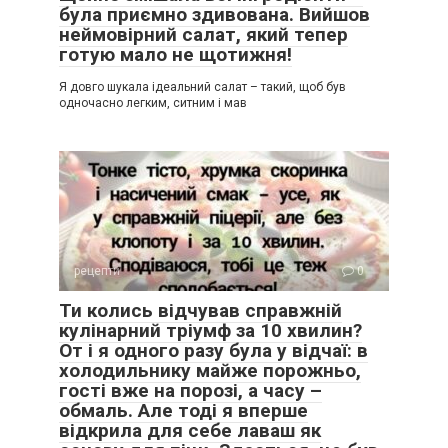
була приємно здивована. Вийшов
неймовірний салат, який тепер
готую мало не щотижня!
Я довго шукала ідеальний салат – такий, щоб був
одночасно легким, ситним і мав
рецепти
0
Ти колись відчував справжній
кулінарний тріумф за 10 хвилин?
От і я одного разу була у відчаї: в
холодильнику майже порожньо,
гості вже на порозі, а часу –
обмаль. Але тоді я вперше
відкрила для себе лаваш як