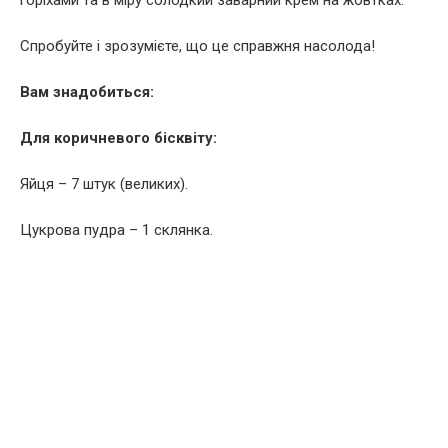
горіхами та в міру солодкий заварний крем на жовтках.
Спробуйте і зрозумієте, що це справжня насолода!
Вам знадобиться:
Для коричневого бісквіту:
Яйця – 7 штук (великих).
Цукрова пудра – 1 склянка.