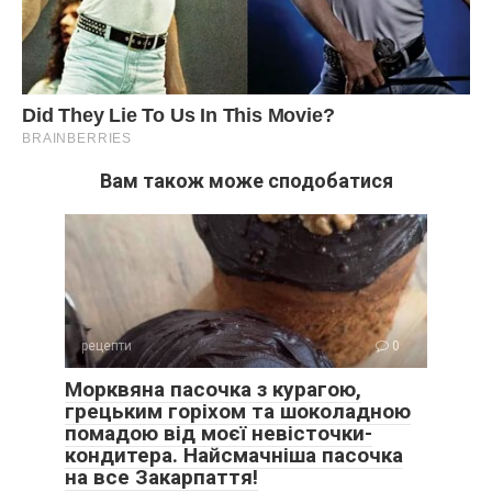
Вам також може сподобатися
рецепти
0
Морквяна пасочка з курагою,
грецьким горіхом та шоколадною
помадою від моєї невісточки-
кондитера. Найсмачніша пасочка
на все Закарпаття!