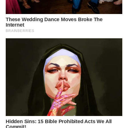
Збиваємо білок до густої піни, поступово
вводимо цукор і збиваємо до гладкої маси, як на безе.
До білкової маси додаємо горіхи, борошно та
крохмаль, акуратно вмішуємо їх лопаткою.
Форму застеляємо пергаментом, викладаємо тісто на
форму, вирівнюємо. Випікаємо при температурі
170 градусів 30-40 хвилин. Виймаємо з форми,
охолоджуємо.
До молока додати ванільний цукор, поставити на вогонь
та довести до кипіння, зняти з вогню. Жовтки
з цукровою пудрою збивати до утворення світлої маси,
додати крохмаль і продовжувати збивати до
однорідної маси. Тонкою цівкою вливаємо 100 мл
гарячого молока та знову збиваємо. Додаємо
жовткову масу до решти молока, добре вимішуємо та
ставимо знову на вогонь. Варимо до загустіння,
постійно помішуючи.