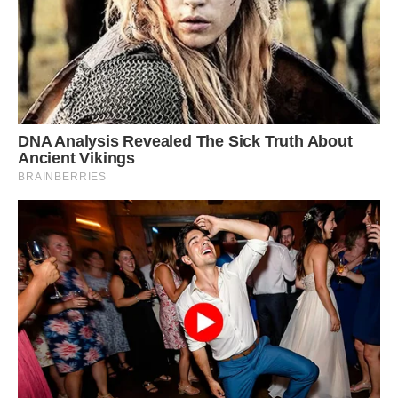
Акуратно з допомогою лопатки вмішуємо сухі інгредієнти
в яєчну масу.
Форму (25х35) застеляємо пергаментом (нічим не
змащуємо). Обережно викладаємо тісто на форму.
Випікаємо при температурі 160 градусів 30-35 хвилин.
Виймаємо готовий корж з духовки. Підняти на
відстань 30 см над столом (чи підлогою) і відпустити
(кинути). Дати коржу охолонути і розрізати на два
коржі.
Горіхи дрібно січемо (можна перемолоти на м’ясорубці).