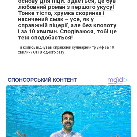
основу для піци. Здається, це був
любовний роман з першого укусу!
Тонке тісто, хрумка скоринка і
насичений смак – усе, як у
справжній піцерії, але без клопоту
і за 10 хвилин. Сподіваюся, тобі це
теж сподобається!
Ти колись відчував справжній кулінарний тріумф за 10
хвилин? От і я одного разу