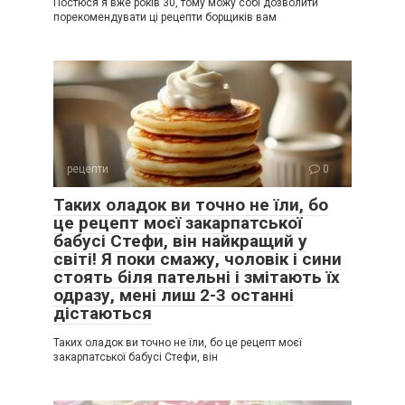
Постюся я вже років 30, тому можу собі дозволити
порекомендувати ці рецепти борщиків вам
рецепти
0
Таких оладок ви точно не їли, бо
це рецепт моєї закарпатської
бабусі Стефи, він найкращий у
світі! Я поки смажу, чоловік і сини
стоять біля пательні і змітають їх
одразу, мені лиш 2-3 останні
дістаються
Таких оладок ви точно не їли, бо це рецепт моєї
закарпатської бабусі Стефи, він