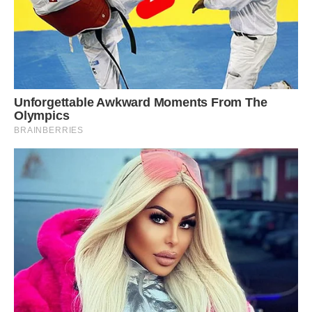
Приготуємо глазур.
У каструльці добре прогріти вершки,
майже до кипіння. Зняти з вогню та додати
подрібнений шоколад. Залишити на 2 хвилини. Добре
розмішати до однорідної маси. Заливаємо
глазур’ю охолоджений пляцок та відправляємо на холод,
щоб глазур застигла.
Перед подачею шматочки пляцка можна прикрасити
половинкою волоського горіха, але це не
обов’язково.