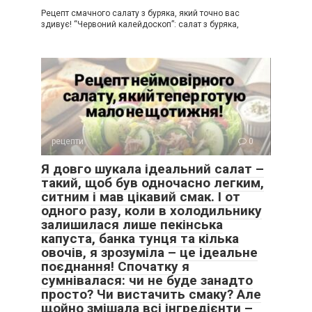
Рецепт смачного салату з буряка, який точно вас
здивує! “Червоний калейдоскоп”: салат з буряка,
рецепти
0
Я довго шукала ідеальний салат –
такий, щоб був одночасно легким,
ситним і мав цікавий смак. І от
одного разу, коли в холодильнику
залишилася лише пекінська
капуста, банка тунця та кілька
овочів, я зрозуміла – це ідеальне
поєднання! Спочатку я
сумнівалася: чи не буде занадто
просто? Чи вистачить смаку? Але
щойно змішала всі інгредієнти –