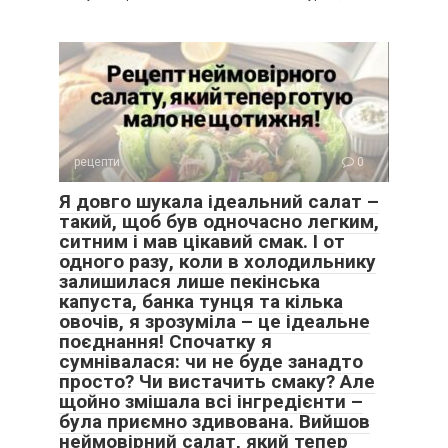
рецепти
0
Я довго шукала ідеальний салат –
такий, щоб був одночасно легким,
ситним і мав цікавий смак. І от
одного разу, коли в холодильнику
залишилася лише пекінська
капуста, банка тунця та кілька
овочів, я зрозуміла – це ідеальне
поєднання! Спочатку я
сумнівалася: чи не буде занадто
просто? Чи вистачить смаку? Але
щойно змішала всі інгредієнти –
була приємно здивована. Вийшов
неймовірний салат, який тепер