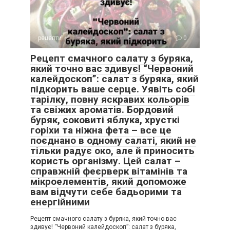
рецепти
0
Рецепт смачного салату з буряка,
який точно вас здивує! “Червоний
калейдоскоп”: салат з буряка, який
підкорить ваше серце. Уявіть собі
тарілку, повну яскравих кольорів
та свіжих ароматів. Бордовий
буряк, соковиті яблука, хрусткі
горіхи та ніжна фета – все це
поєднано в одному салаті, який не
тільки радує око, але й приносить
користь організму. Цей салат –
справжній феєрверк вітамінів та
мікроелементів, який допоможе
вам відчути себе бадьорими та
енергійними
Рецепт смачного салату з буряка, який точно вас
здивує! “Червоний калейдоскоп”: салат з буряка,