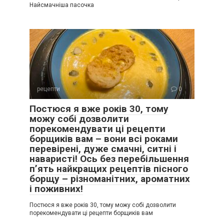
Найсмачніша пасочка
рецепти
0
Постюся я вже років 30, тому
можу собі дозволити
порекомендувати ці рецепти
борщиків вам – вони всі роками
перевірені, дуже смачні, ситні і
наваристі! Ось без перебільшення
п’ять найкращих рецептів пісного
борщу – різноманітних, ароматних
і поживних!
Постюся я вже років 30, тому можу собі дозволити
порекомендувати ці рецепти борщиків вам