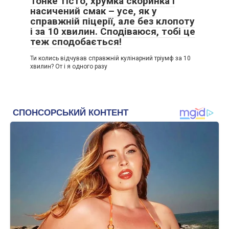
Тонке тісто, хрумка скоринка і
насичений смак – усе, як у
справжній піцерії, але без клопоту
і за 10 хвилин. Сподіваюся, тобі це
теж сподобається!
Ти колись відчував справжній кулінарний тріумф за 10
хвилин? От і я одного разу