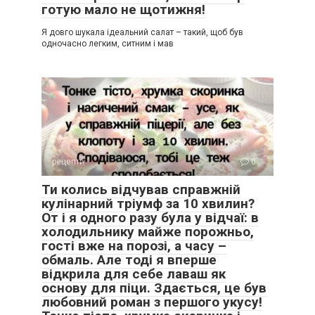
готую мало не щотижня!
Я довго шукала ідеальний салат – такий, щоб був
одночасно легким, ситним і мав
рецепти
0
Ти колись відчував справжній
кулінарний тріумф за 10 хвилин?
От і я одного разу була у відчаї: в
холодильнику майже порожньо,
гості вже на порозі, а часу –
обмаль. Але тоді я вперше
відкрила для себе лаваш як
основу для піци. Здається, це був
любовний роман з першого укусу!