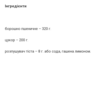
Інгредієнти
борошно пшеничне – 320 г.
цукор – 200 г.
розпушувач тіста – 8 г. або сода, гашена лимоном.