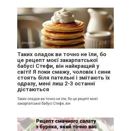
рецепти
0
Таких оладок ви точно не їли, бо
це рецепт моєї закарпатської
бабусі Стефи, він найкращий у
світі! Я поки смажу, чоловік і сини
стоять біля пательні і змітають їх
одразу, мені лиш 2-3 останні
дістаються
Таких оладок ви точно не їли, бо це рецепт моєї
закарпатської бабусі Стефи, він