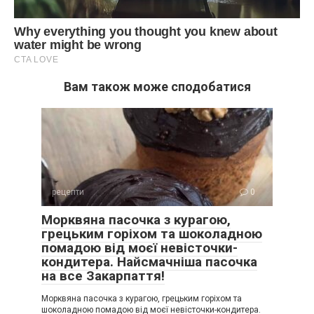
Вам також може сподобатися
рецепти
0
Морквяна пасочка з курагою,
грецьким горіхом та шоколадною
помадою від моєї невісточки-
кондитера. Найсмачніша пасочка
на все Закарпаття!
Морквяна пасочка з курагою, грецьким горіхом та
шоколадною помадою від моєї невісточки-кондитера.