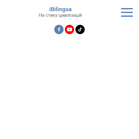
Перейти
iBilingua
до
На стику цивілізацій
вмісту