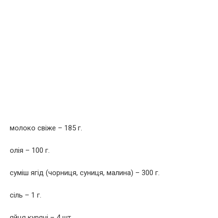
молоко свіже – 185 г.
олія – 100 г.
суміш ягід (чорниця, суниця, малина) – 300 г.
сіль – 1 г.
яйця курячі – 4 шт.