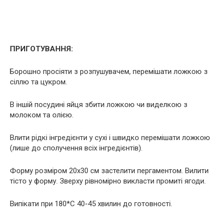
ПРИГОТУВАННЯ:
Борошно просіяти з розпушувачем, перемішати ложкою з
сіллю та цукром.
В іншій посудині яйця збити ложкою чи виделкою з
молоком та олією.
Влити рідкі інгредієнти у сухі і швидко перемішати ложкою
(лише до сполучення всіх інгредієнтів).
Форму розміром 20х30 см застелити пергаментом. Вилити
тісто у форму. Зверху рівномірно викласти промиті ягоди.
Випікати при 180*С 40-45 хвилин до готовності.