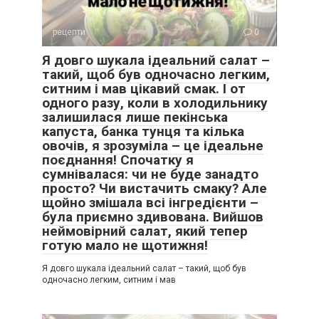
рецепти
0
Я довго шукала ідеальний салат –
такий, щоб був одночасно легким,
ситним і мав цікавий смак. І от
одного разу, коли в холодильнику
залишилася лише пекінська
капуста, банка тунця та кілька
овочів, я зрозуміла – це ідеальне
поєднання! Спочатку я
сумнівалася: чи не буде занадто
просто? Чи вистачить смаку? Але
щойно змішала всі інгредієнти –
була приємно здивована. Вийшов
неймовірний салат, який тепер
готую мало не щотижня!
Я довго шукала ідеальний салат – такий, щоб був
одночасно легким, ситним і мав