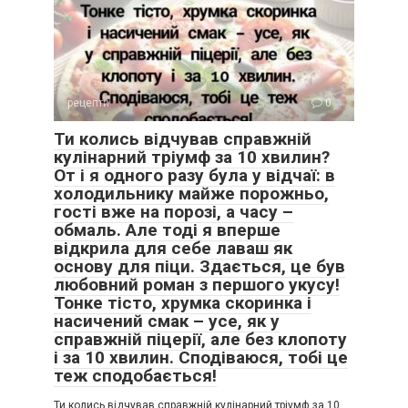
рецепти
0
Ти колись відчував справжній
кулінарний тріумф за 10 хвилин?
От і я одного разу була у відчаї: в
холодильнику майже порожньо,
гості вже на порозі, а часу –
обмаль. Але тоді я вперше
відкрила для себе лаваш як
основу для піци. Здається, це був
любовний роман з першого укусу!
Тонке тісто, хрумка скоринка і
насичений смак – усе, як у
справжній піцерії, але без клопоту
і за 10 хвилин. Сподіваюся, тобі це
теж сподобається!
Ти колись відчував справжній кулінарний тріумф за 10