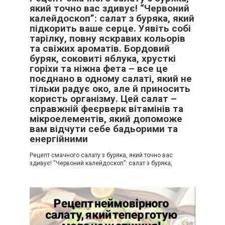
який точно вас здивує! “Червоний
калейдоскоп”: салат з буряка, який
підкорить ваше серце. Уявіть собі
тарілку, повну яскравих кольорів
та свіжих ароматів. Бордовий
буряк, соковиті яблука, хрусткі
горіхи та ніжна фета – все це
поєднано в одному салаті, який не
тільки радує око, але й приносить
користь організму. Цей салат –
справжній феєрверк вітамінів та
мікроелементів, який допоможе
вам відчути себе бадьорими та
енергійними
Рецепт смачного салату з буряка, який точно вас
здивує! “Червоний калейдоскоп”: салат з буряка,