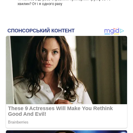
хвилин? От і я одного разу