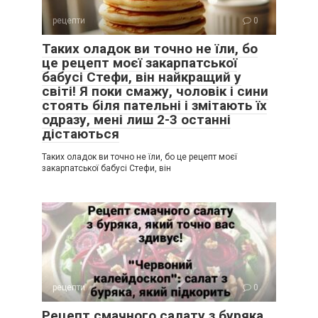
рецепти
0
Таких оладок ви точно не їли, бо
це рецепт моєї закарпатської
бабусі Стефи, він найкращий у
світі! Я поки смажу, чоловік і сини
стоять біля пательні і змітають їх
одразу, мені лиш 2-3 останні
дістаються
Таких оладок ви точно не їли, бо це рецепт моєї
закарпатської бабусі Стефи, він
рецепти
0
Рецепт смачного салату з буряка,