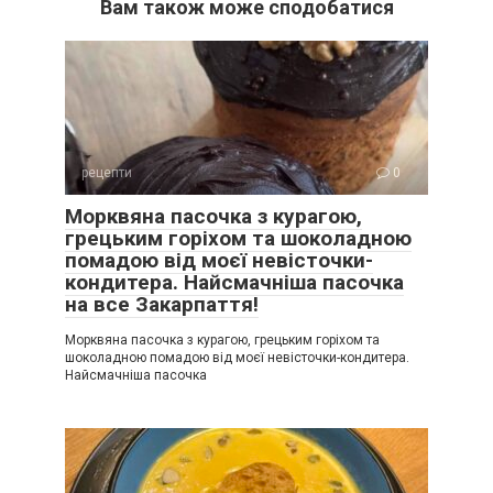
Вам також може сподобатися
рецепти
0
Морквяна пасочка з курагою,
грецьким горіхом та шоколадною
помадою від моєї невісточки-
кондитера. Найсмачніша пасочка
на все Закарпаття!
Морквяна пасочка з курагою, грецьким горіхом та
шоколадною помадою від моєї невісточки-кондитера.
Найсмачніша пасочка