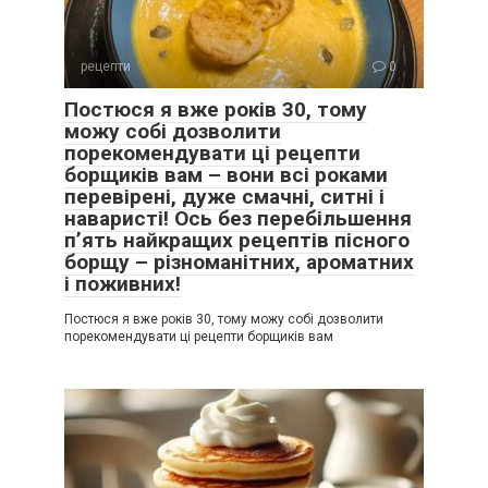
рецепти
0
Постюся я вже років 30, тому
можу собі дозволити
порекомендувати ці рецепти
борщиків вам – вони всі роками
перевірені, дуже смачні, ситні і
наваристі! Ось без перебільшення
п’ять найкращих рецептів пісного
борщу – різноманітних, ароматних
і поживних!
Постюся я вже років 30, тому можу собі дозволити
порекомендувати ці рецепти борщиків вам