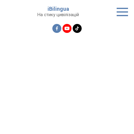
Перейти
iBilingua
до
На стику цивілізацій
вмісту