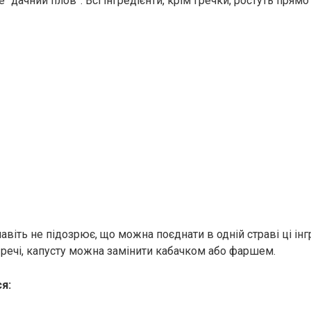
 “дачний плов”. Всі інгредієнти, крім гречки, ростуть прямо 
навіть не підозрює, що можна поєднати в одній страві ці інгр
 речі, капусту можна замінити кабачком або фаршем.
я: