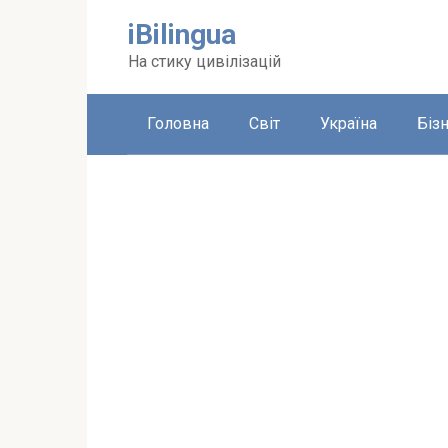
Перейти
iBilingua
до
вмісту
На стику цивілізацій
Головна
Світ
Україна
Біз