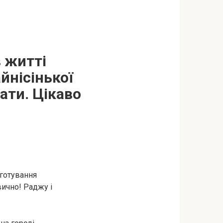
в житті
йнісінької
ати. Цікаво
иготування
вично! Раджу і