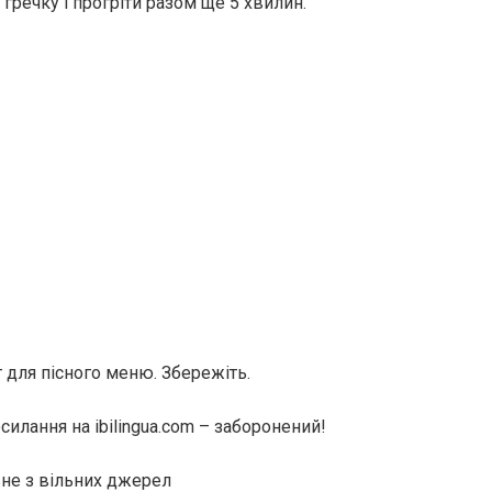
а гречку і прогріти разом ще 5 хвилин.
 для пісного меню. Збережіть.
илання на ibilingua.com – заборонений!
не з вільних джерел