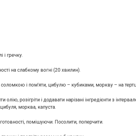
і і гречку.
ості на слабкому вогні (20 хвилин).
 соломкою і пом’яти, цибулю – кубиками, моркву – на тертц
и олію, розігріти і додавати нарізані інгредієнти з інтерва
 цибуля, морква, капуста.
 готовності, помішуючи. Посолити, поперчити.