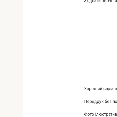
З’єднати овочі т
Хороший варіант
Передрук без пос
Фото ілюстратив