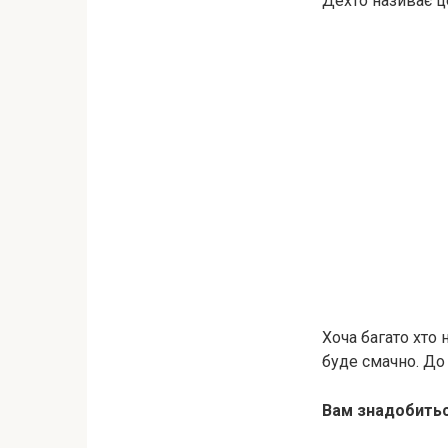
Дехто називає це
Хоча багато хто 
буде смачно. До
Вам знадобитьс