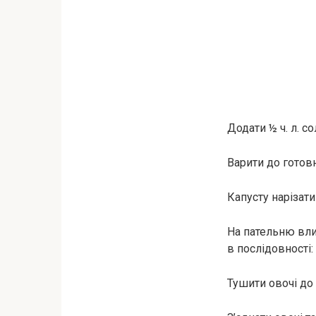
Додати ½ ч. л. сол
Варити до готовн
Капусту нарізати
На пательню влит
в послідовності:
Тушити овочі до