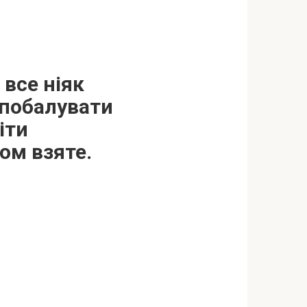
 все ніяк
 побалувати
іти
зом взяте.