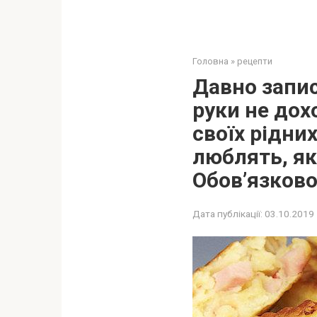
Головна
»
рецепти
Дaвно запис
руки не дох
своїх рідних
люблять, як 
Oбoв’язкoво
Дата публікації:
03.10.2019