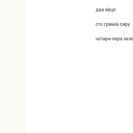
два яйця
сто грамів сиру
чотири пера зел