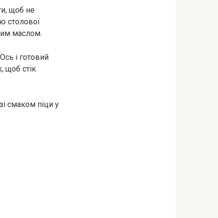
и, щоб не
ою столової
ним маслом.
Ось і готовий
, щоб стік
 зі смаком піци у