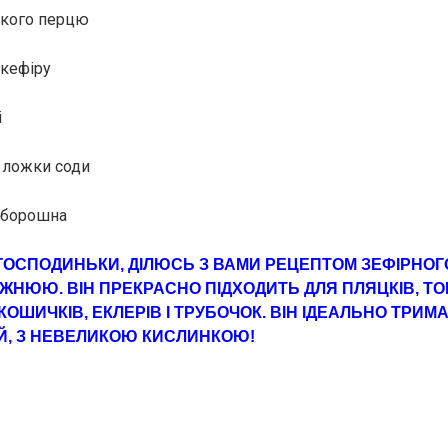
дкого перцю
 кефіру
і
 ложки соди
 борошна
ГОСПОДИНЬКИ, ДІЛЮСЬ З ВАМИ РЕЦЕПТОМ ЗЕФІРНОГО
ЖНЮЮ. ВIН ПРЕКРАСНО ПІДХОДИТЬ ДЛЯ ПЛЯЦКІВ, ТОР
ОШИЧКІВ, ЕКЛЕРІВ І ТРУБОЧОК. ВІН ІДEАЛЬНО ТPИМ
Й, З НЕВЕЛИКОЮ КИСЛИНКОЮ!