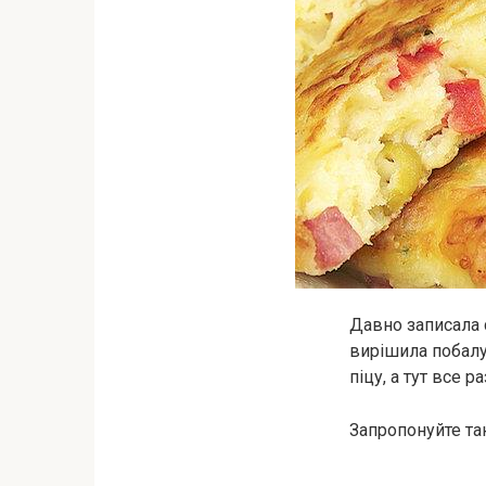
Дaвно записала с
вирішила побалув
піцу, а тут все 
Запропонуйте та