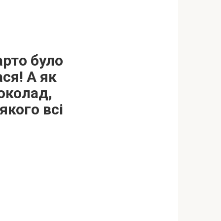
арто було
ся! А як
шоколад,
якого всі