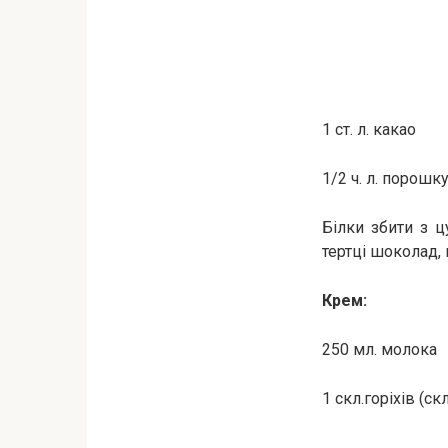
1 ст. л. какао
1/2 ч. л. порошк
Білки збити з ц
тертці шоколад, 
Крем:
250 мл. молока
1 скл.горіхів (скл