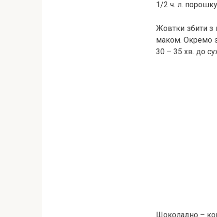
1/2 ч. л. порошк
Жовтки збити з 
маком. Окремо зб
30 – 35 хв. до су
Шоколадно – ко