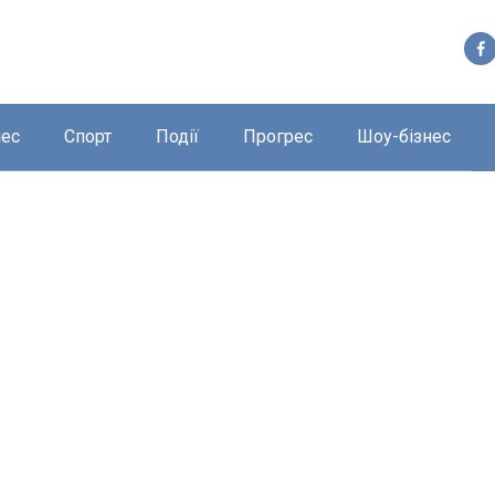
нес
Спорт
Події
Прогрес
Шоу-бізнес