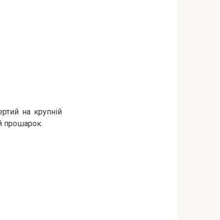
ертий на крупній
ий прошарок.