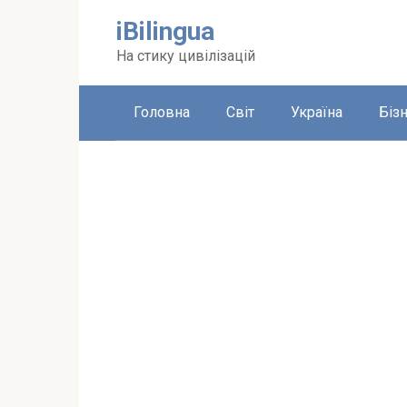
Перейти
iBilingua
до
вмісту
На стику цивілізацій
Головна
Світ
Україна
Біз