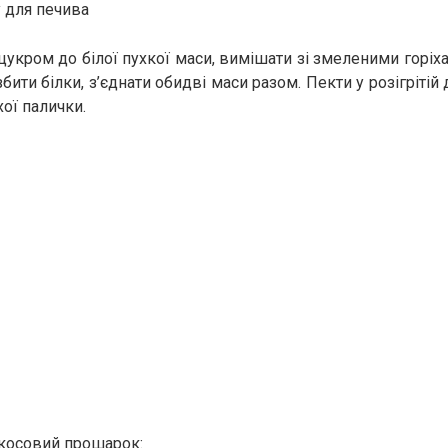
у для печива
цукром до білої пухкої маси, вимішати зі змеленими горіх
ити білки, з’єднати обидві маси разом. Пекти у розігрітій 
хої палички.
косовий прошарок: