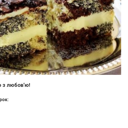
 з любов’ю!
рок: