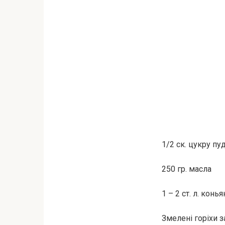
1/2 ск. цукру пу
250 гр. масла
1 – 2 ст. л. конья
Змелені горіхи 