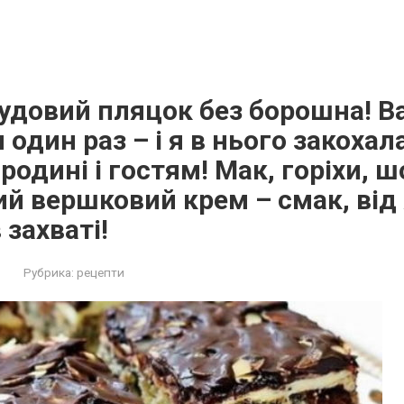
удовий пляцок без борошна! В
один раз – і я в нього закохала
родині і гостям! Мак, горіхи, 
ий вершковий крем – смак, від 
 захваті!
Рубрика:
рецепти