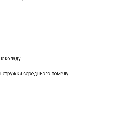
 шоколаду
ої стружки середнього помелу