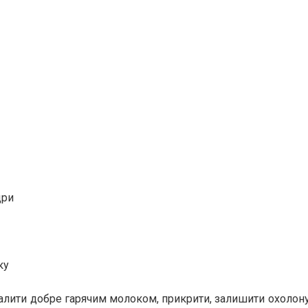
дри
ку
залити добре гарячим молоком, прикрити, залишити охолону