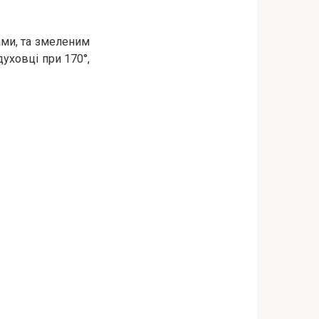
ами, та змеленим
духовці при 170°,