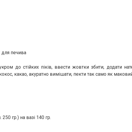
у для печива
укром до стійких піків, ввести жовтки збити, додати нат
кокос, какао, акуратно вимішати, пекти так само як маков
. 250 гр.) на вазі 140 гр.