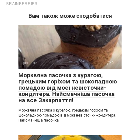
Вам також може сподобатися
рецепти
0
Морквяна пасочка з курагою,
грецьким горіхом та шоколадною
помадою від моєї невісточки-
кондитера. Найсмачніша пасочка
на все Закарпаття!
Морквяна пасочка з курагою, грецьким горіхом та
шоколадною помадою від моєї невісточки-кондитера.
Найсмачніша пасочка