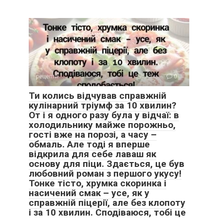
рецепти
0
Ти колись відчував справжній
кулінарний тріумф за 10 хвилин?
От і я одного разу була у відчаї: в
холодильнику майже порожньо,
гості вже на порозі, а часу –
обмаль. Але тоді я вперше
відкрила для себе лаваш як
основу для піци. Здається, це був
любовний роман з першого укусу!
Тонке тісто, хрумка скоринка і
насичений смак – усе, як у
справжній піцерії, але без клопоту
і за 10 хвилин. Сподіваюся, тобі це