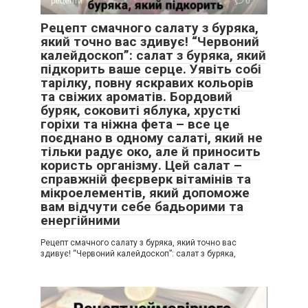
рецепти
0
Рецепт смачного салату з буряка,
який точно вас здивує! “Червоний
калейдоскоп”: салат з буряка, який
підкорить ваше серце. Уявіть собі
тарілку, повну яскравих кольорів
та свіжих ароматів. Бордовий
буряк, соковиті яблука, хрусткі
горіхи та ніжна фета – все це
поєднано в одному салаті, який не
тільки радує око, але й приносить
користь організму. Цей салат –
справжній феєрверк вітамінів та
мікроелементів, який допоможе
вам відчути себе бадьорими та
енергійними
Рецепт смачного салату з буряка, який точно вас
здивує! “Червоний калейдоскоп”: салат з буряка,