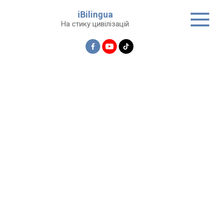
Перейти
iBilingua
до
На стику цивілізацій
вмісту