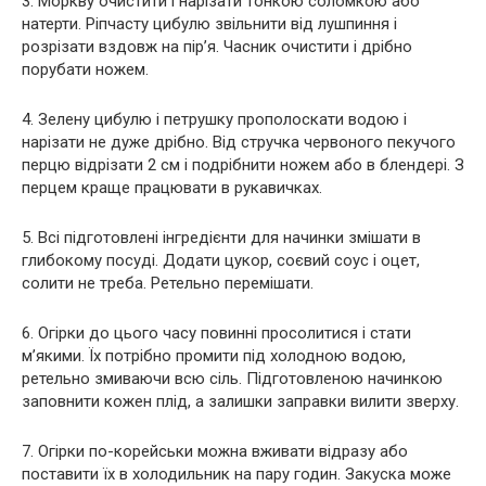
3. Моркву очистити і нарізати тонкою соломкою або
натерти. Ріпчасту цибулю звільнити від лушпиння і
розрізати вздовж на пір’я. Часник очистити і дрібно
порубати ножем.
4. Зелену цибулю і петрушку прополоскати водою і
нарізати не дуже дрібно. Від стручка червоного пекучого
перцю відрізати 2 см і подрібнити ножем або в блендері. З
перцем краще працювати в рукавичках.
5. Всі підготовлені інгредієнти для начинки змішати в
глибокому посуді. Додати цукор, соєвий соус і оцет,
солити не треба. Ретельно перемішати.
6. Огірки до цього часу повинні просолитися і стати
м’якими. Їх потрібно промити під холодною водою,
ретельно змиваючи всю сіль. Підготовленою начинкою
заповнити кожен плід, а залишки заправки вилити зверху.
7. Огірки по-корейськи можна вживати відразу або
поставити їх в холодильник на пару годин. Закуска може