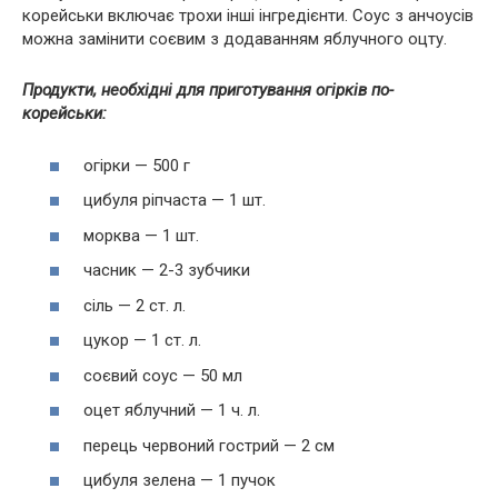
корейськи включає трохи інші інгредієнти. Соус з анчоусів
можна замінити соєвим з додаванням яблучного оцту.
Продукти, необхідні для приготування огірків по-
корейськи:
огірки — 500 г
цибуля ріпчаста — 1 шт.
морква — 1 шт.
часник — 2-3 зубчики
сіль — 2 ст. л.
цукор — 1 ст. л.
соєвий соус — 50 мл
оцет яблучний — 1 ч. л.
перець червоний гострий — 2 см
цибуля зелена — 1 пучок