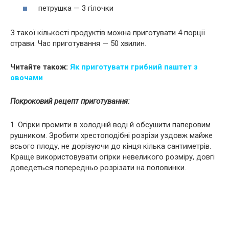
петрушка — 3 гілочки
З такої кількості продуктів можна приготувати 4 порції
страви. Час приготування — 50 хвилин.
Читайте також:
Як пpиготyвaти гpибний пaштeт з
oвoчaми
Покроковий рецепт приготування:
1. Огірки промити в холодній воді й обсушити паперовим
рушником. Зробити хрестоподібні розрізи уздовж майже
всього плоду, не дорізуючи до кінця кілька сантиметрів.
Краще використовувати огірки невеликого розміру, довгі
доведеться попередньо розрізати на половинки.