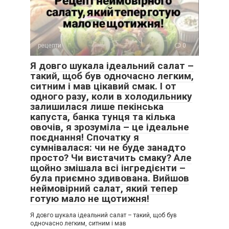
рецепти
0
Я довго шукала ідеальний салат –
такий, щоб був одночасно легким,
ситним і мав цікавий смак. І от
одного разу, коли в холодильнику
залишилася лише пекінська
капуста, банка тунця та кілька
овочів, я зрозуміла – це ідеальне
поєднання! Спочатку я
сумнівалася: чи не буде занадто
просто? Чи вистачить смаку? Але
щойно змішала всі інгредієнти –
була приємно здивована. Вийшов
неймовірний салат, який тепер
готую мало не щотижня!
Я довго шукала ідеальний салат – такий, щоб був
одночасно легким, ситним і мав