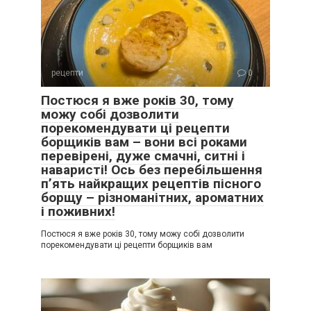
рецепти
0
Постюся я вже років 30, тому
можу собі дозволити
порекомендувати ці рецепти
борщиків вам – вони всі роками
перевірені, дуже смачні, ситні і
наваристі! Ось без перебільшення
п’ять найкращих рецептів пісного
борщу – різноманітних, ароматних
і поживних!
Постюся я вже років 30, тому можу собі дозволити
порекомендувати ці рецепти борщиків вам