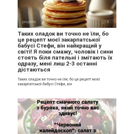
рецепти
0
Таких оладок ви точно не їли, бо
це рецепт моєї закарпатської
бабусі Стефи, він найкращий у
світі! Я поки смажу, чоловік і сини
стоять біля пательні і змітають їх
одразу, мені лиш 2-3 останні
дістаються
Таких оладок ви точно не їли, бо це рецепт моєї
закарпатської бабусі Стефи, він