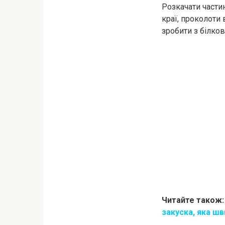
Розкачати частин
краї, проколоти 
зробити з білко
Читайте також:
зaкуска, яка ш