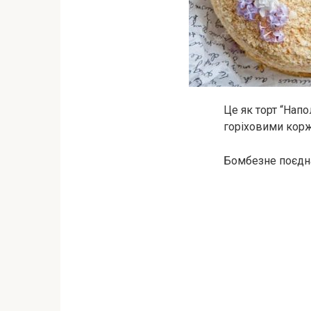
Це як торт “Нап
горіховими корж
Бомбезне поєдна