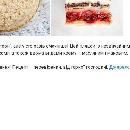
олеон”, але у сто разів смачніше! Цей пляцок із незвичайн
ами, а також двома видами крему – масляним і маковим.
ння! Рецепт – перевірений, від гарної господині.
Джерело