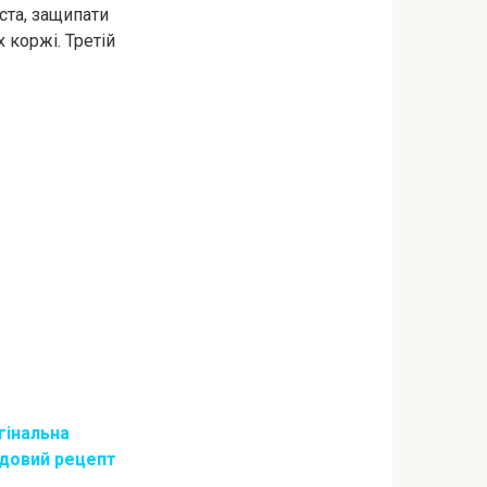
ста, защипати
 коржі. Третій
гінальна
удовий рецепт