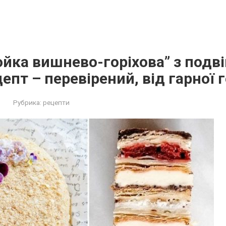
йка вишнево-горіхова” з подв
епт – перевірений, від гарної 
Рубрика:
рецепти