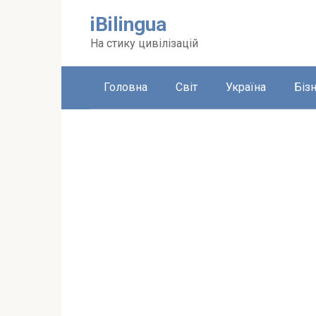
Перейти
iBilingua
до
вмісту
На стику цивілізацій
Головна
Світ
Україна
Біз