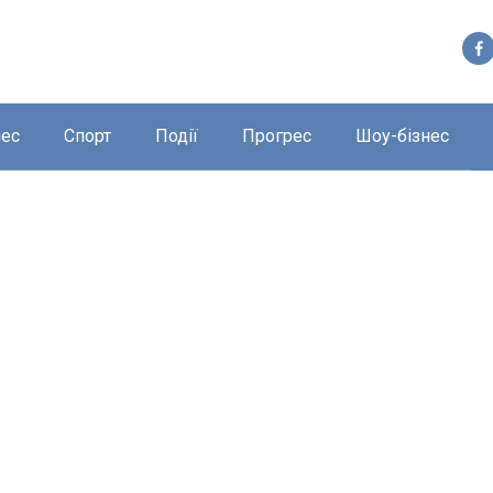
нес
Спорт
Події
Прогрес
Шоу-бізнес