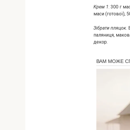
Крем 1
: 300 г м
маси (готової), 5
Зібрати пляцок.
В
паляниця, маков
декор.