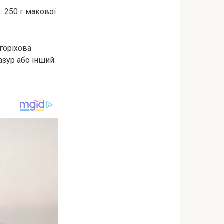
: 250 г макової
горіхова
азур або інший