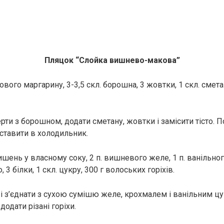
Пляцок “Слойка вишнево-макова”
ового маргарину, 3-3,5 скл. борошна, 3 жовтки, 1 скл. смет
ти з борошном, додати сметану, жовтки і замісити тісто. П
поставити в холодильник.
ишень у власному соку, 2 п. вишневого желе, 1 п. ванільного
3 білки, 1 скл. цукру, 300 г волоських горіхів.
 і з’єднати з сухою сумішю желе, крохмалем і ванільним цу
додати різані горіхи.