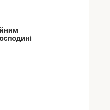
ійним
господині