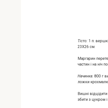
Тісто:
1 п. вершк
23Х26 см.
Маргарин перетер
частин і на ніч 
Начинка:
800 г в
ложки крохмалю, 
Вишні відцідити
збити з цукром і 