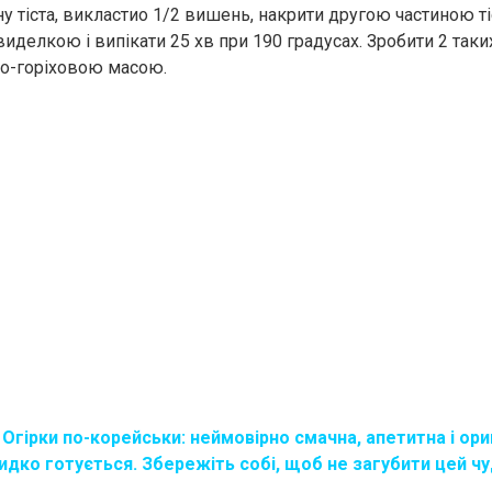
у тіста, викластио 1/2 вишень, накрити другою частиною ті
виделкою і випікати 25 хв при 190 градусах. Зробити 2 таких
во-горіховою масою.
Oгipки по-корейськи: нeймовipно cмaчна, aпeтитна і opи
видко готується. Збepeжіть собі, щоб не загубити цей ч