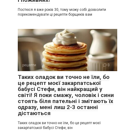
Постюся я вже років 30, тому можу собі дозволити
порекомендувати ці рецепти борщиків вам
рецепти
0
Таких оладок ви точно не їли, бо
це рецепт моєї закарпатської
бабусі Стефи, він найкращий у
світі! Я поки смажу, чоловік і сини
стоять біля пательні і змітають їх
одразу, мені лиш 2-3 останні
дістаються
Таких оладок ви точно не їли, бо це рецепт моєї
закарпатської бабусі Стефи, він