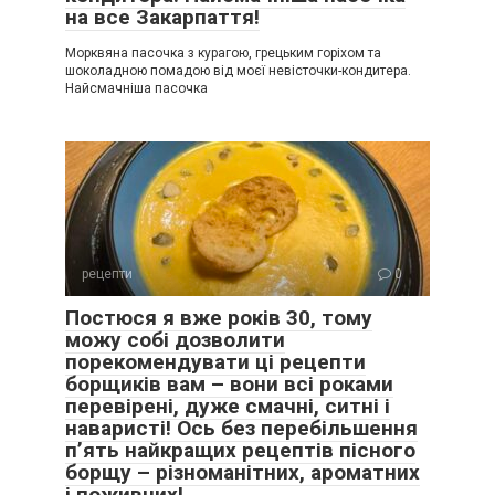
на все Закарпаття!
Морквяна пасочка з курагою, грецьким горіхом та
шоколадною помадою від моєї невісточки-кондитера.
Найсмачніша пасочка
рецепти
0
Постюся я вже років 30, тому
можу собі дозволити
порекомендувати ці рецепти
борщиків вам – вони всі роками
перевірені, дуже смачні, ситні і
наваристі! Ось без перебільшення
п’ять найкращих рецептів пісного
борщу – різноманітних, ароматних
і поживних!