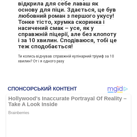
відкрила для себе лаваш як
основу для піци. Здається, це був
любовний роман з першого укусу!
Тонке тісто, хрумка скоринка і
насичений смак – усе, як у
справжній піцерії, але без клопоту
і за 10 хвилин. Сподіваюся, тобі це
теж сподобається!
Ти колись відчував справжній кулінарний тріумф за 10
хвилин? От і я одного разу