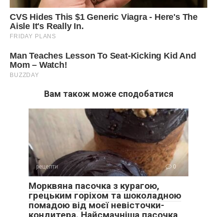
Вам також може сподобатися
рецепти
0
Морквяна пасочка з курагою,
грецьким горіхом та шоколадною
помадою від моєї невісточки-
кондитера. Найсмачніша пасочка