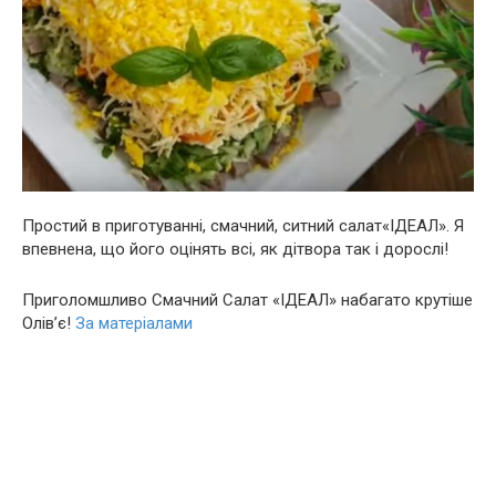
Простий в приготуванні, смачний, ситний салат«ІДЕАЛ». Я
впевнена, що його оцінять всі, як дітвора так і дорослі!
Приголомшливо Смачний Салат «ІДЕАЛ» набагато крутіше
Олів’є!
За матеріалами