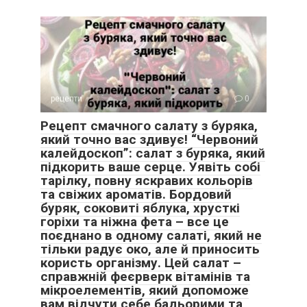
рецепти
0
Рецепт смачного салату з буряка,
який точно вас здивує! “Червоний
калейдоскоп”: салат з буряка, який
підкорить ваше серце. Уявіть собі
тарілку, повну яскравих кольорів
та свіжих ароматів. Бордовий
буряк, соковиті яблука, хрусткі
горіхи та ніжна фета – все це
поєднано в одному салаті, який не
тільки радує око, але й приносить
користь організму. Цей салат –
справжній феєрверк вітамінів та
мікроелементів, який допоможе
вам відчути себе бадьорими та