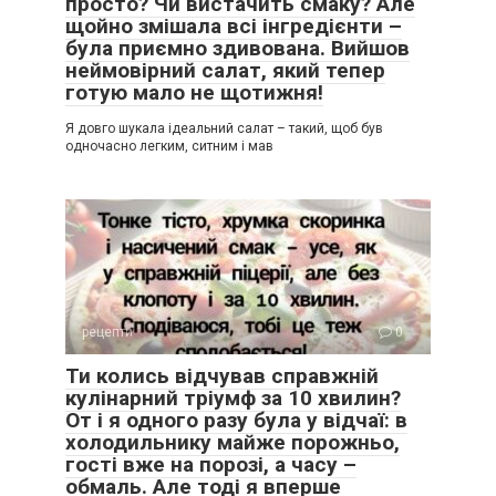
просто? Чи вистачить смаку? Але
щойно змішала всі інгредієнти –
була приємно здивована. Вийшов
неймовірний салат, який тепер
готую мало не щотижня!
Я довго шукала ідеальний салат – такий, щоб був
одночасно легким, ситним і мав
рецепти
0
Ти колись відчував справжній
кулінарний тріумф за 10 хвилин?
От і я одного разу була у відчаї: в
холодильнику майже порожньо,
гості вже на порозі, а часу –
обмаль. Але тоді я вперше