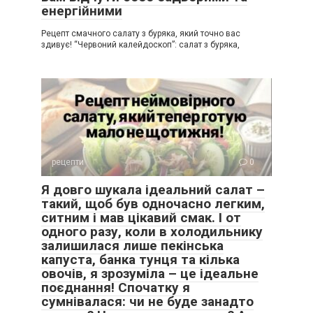
енергійними
Рецепт смачного салату з буряка, який точно вас
здивує! “Червоний калейдоскоп”: салат з буряка,
рецепти
0
Я довго шукала ідеальний салат –
такий, щоб був одночасно легким,
ситним і мав цікавий смак. І от
одного разу, коли в холодильнику
залишилася лише пекінська
капуста, банка тунця та кілька
овочів, я зрозуміла – це ідеальне
поєднання! Спочатку я
сумнівалася: чи не буде занадто