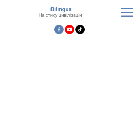
Перейти
iBilingua
до
На стику цивілізацій
вмісту