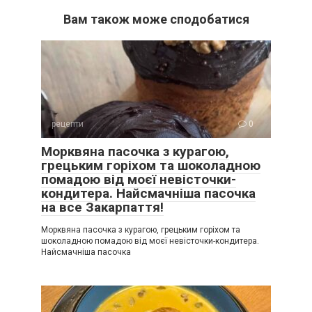
Вам також може сподобатися
рецепти
0
Морквяна пасочка з курагою,
грецьким горіхом та шоколадною
помадою від моєї невісточки-
кондитера. Найсмачніша пасочка
на все Закарпаття!
Морквяна пасочка з курагою, грецьким горіхом та
шоколадною помадою від моєї невісточки-кондитера.
Найсмачніша пасочка