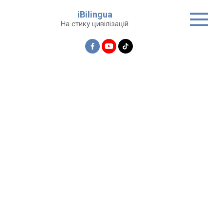
Перейти
iBilingua
до
На стику цивілізацій
вмісту