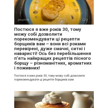
рецепти
0
Постюся я вже років 30, тому
можу собі дозволити
порекомендувати ці рецепти
борщиків вам – вони всі роками
перевірені, дуже смачні, ситні і
наваристі! Ось без перебільшення
п’ять найкращих рецептів пісного
борщу – різноманітних, ароматних
і поживних!
Постюся я вже років 30, тому можу собі дозволити
порекомендувати ці рецепти борщиків вам