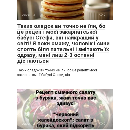
рецепти
0
Таких оладок ви точно не їли, бо
це рецепт моєї закарпатської
бабусі Стефи, він найкращий у
світі! Я поки смажу, чоловік і сини
стоять біля пательні і змітають їх
одразу, мені лиш 2-3 останні
дістаються
Таких оладок ви точно не їли, бо це рецепт моєї
закарпатської бабусі Стефи, він
рецепти
0