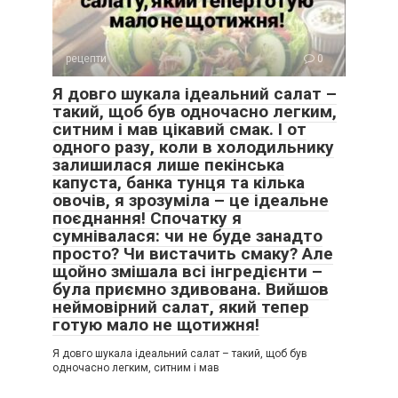
рецепти
0
Я довго шукала ідеальний салат –
такий, щоб був одночасно легким,
ситним і мав цікавий смак. І от
одного разу, коли в холодильнику
залишилася лише пекінська
капуста, банка тунця та кілька
овочів, я зрозуміла – це ідеальне
поєднання! Спочатку я
сумнівалася: чи не буде занадто
просто? Чи вистачить смаку? Але
щойно змішала всі інгредієнти –
була приємно здивована. Вийшов
неймовірний салат, який тепер
готую мало не щотижня!
Я довго шукала ідеальний салат – такий, щоб був
одночасно легким, ситним і мав