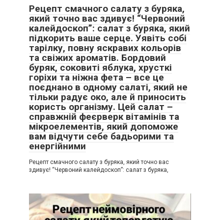
Рецепт смачного салату з буряка,
який точно вас здивує! “Червоний
калейдоскоп”: салат з буряка, який
підкорить ваше серце. Уявіть собі
тарілку, повну яскравих кольорів
та свіжих ароматів. Бордовий
буряк, соковиті яблука, хрусткі
горіхи та ніжна фета – все це
поєднано в одному салаті, який не
тільки радує око, але й приносить
користь організму. Цей салат –
справжній феєрверк вітамінів та
мікроелементів, який допоможе
вам відчути себе бадьорими та
енергійними
Рецепт смачного салату з буряка, який точно вас
здивує! “Червоний калейдоскоп”: салат з буряка,