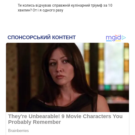
Ти колись відчував справжній кулінарний тріумф за 10
хвилин? От і я одного разу