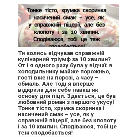
рецепти
0
Ти колись відчував справжній
кулінарний тріумф за 10 хвилин?
От і я одного разу була у відчаї: в
холодильнику майже порожньо,
гості вже на порозі, а часу –
обмаль. Але тоді я вперше
відкрила для себе лаваш як
основу для піци. Здається, це був
любовний роман з першого укусу!
Тонке тісто, хрумка скоринка і
насичений смак – усе, як у
справжній піцерії, але без клопоту
і за 10 хвилин. Сподіваюся, тобі це
теж сподобається!