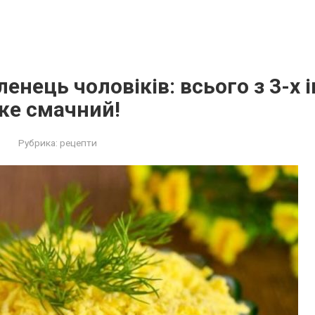
енець чоловіків: всього з 3-х і
жe смaчний!
Рубрика:
рецепти