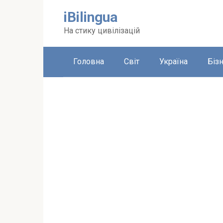
Перейти
iBilingua
до
вмісту
На стику цивілізацій
Головна
Світ
Україна
Біз