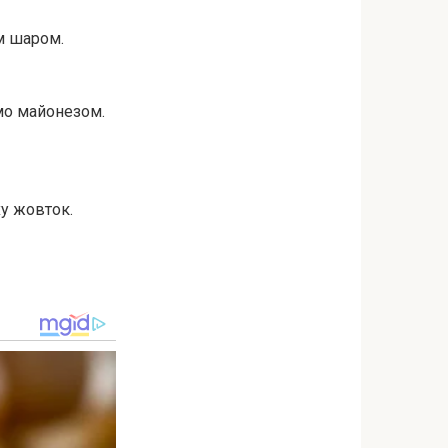
м шаром.
мо майонезом.
ху жовток.