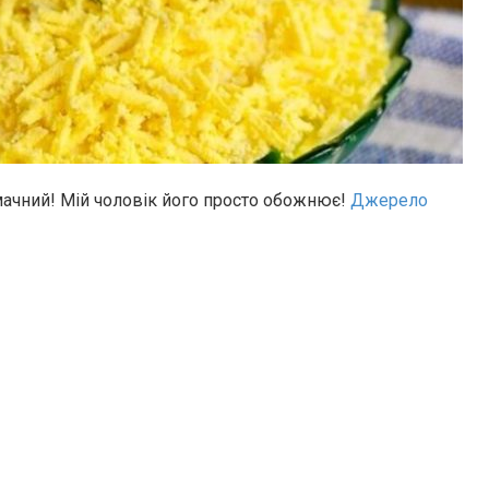
мачний! Мій чоловік його просто обожнює!
Джерело