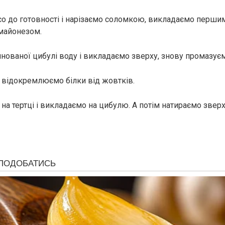
о до готовності і нарізаємо соломкою, викладаємо перши
майонезом.
нованої цибулі воду і викладаємо зверху, знову промазує
 відокремлюємо білки від жовтків.
 на тертці і викладаємо на цибулю. А потім натираємо звер