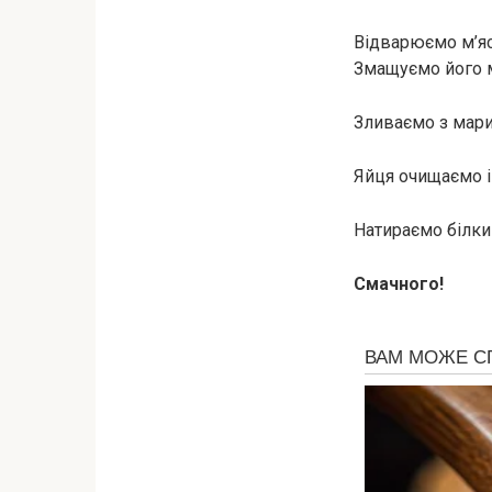
Відварюємо м’яс
Змащуємо його 
Зливаємо з мари
Яйця очищаємо і
Натираємо білки
Смачного!