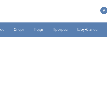
нес
Спорт
Події
Прогрес
Шоу-бізнес