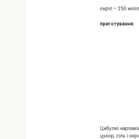
окріп – 250 міліл
приготування:
Цибулю нарізаєм
цукор, сіль і ок