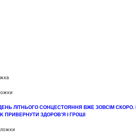
ожка
 ложки
ДЕНЬ ЛІТНЬОГО СОНЦЕСТОЯННЯ ВЖЕ ЗOВСІМ СКOРО.
K ПРИВEРНУТИ ЗДOРОВ’Я І ГРОШІ
і ложки