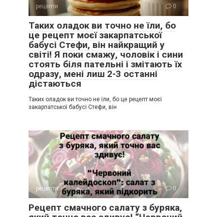
рецепти
0
Таких оладок ви точно не їли, бо
це рецепт моєї закарпатської
бабусі Стефи, він найкращий у
світі! Я поки смажу, чоловік і сини
стоять біля пательні і змітають їх
одразу, мені лиш 2-3 останні
дістаються
Таких оладок ви точно не їли, бо це рецепт моєї
закарпатської бабусі Стефи, він
рецепти
0
Рецепт смачного салату з буряка,