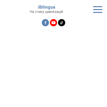
Перейти
iBilingua
до
На стику цивілізацій
вмісту