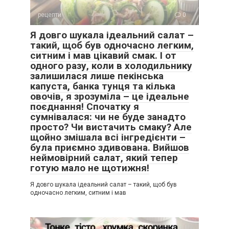
рецепти
0
Я довго шукала ідеальний салат –
такий, щоб був одночасно легким,
ситним і мав цікавий смак. І от
одного разу, коли в холодильнику
залишилася лише пекінська
капуста, банка тунця та кілька
овочів, я зрозуміла – це ідеальне
поєднання! Спочатку я
сумнівалася: чи не буде занадто
просто? Чи вистачить смаку? Але
щойно змішала всі інгредієнти –
була приємно здивована. Вийшов
неймовірний салат, який тепер
готую мало не щотижня!
Я довго шукала ідеальний салат – такий, щоб був
одночасно легким, ситним і мав