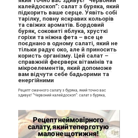
який точно вас здивує! “Червоний
калейдоскоп”: салат з буряка, який
підкорить ваше серце. Уявіть собі
тарілку, повну яскравих кольорів
та свіжих ароматів. Бордовий
буряк, соковиті яблука, хрусткі
горіхи та ніжна фета – все це
поєднано в одному салаті, який не
тільки радує око, але й приносить
користь організму. Цей салат –
справжній феєрверк вітамінів та
мікроелементів, який допоможе
вам відчути себе бадьорими та
енергійними
Рецепт смачного салату з буряка, який точно вас
здивує! “Червоний калейдоскоп”: салат з буряка,