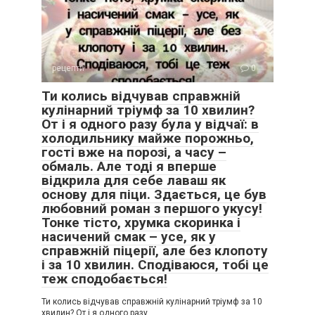
рецепти
0
Ти колись відчував справжній
кулінарний тріумф за 10 хвилин?
От і я одного разу була у відчаї: в
холодильнику майже порожньо,
гості вже на порозі, а часу –
обмаль. Але тоді я вперше
відкрила для себе лаваш як
основу для піци. Здається, це був
любовний роман з першого укусу!
Тонке тісто, хрумка скоринка і
насичений смак – усе, як у
справжній піцерії, але без клопоту
і за 10 хвилин. Сподіваюся, тобі це
теж сподобається!
Ти колись відчував справжній кулінарний тріумф за 10
хвилин? От і я одного разу