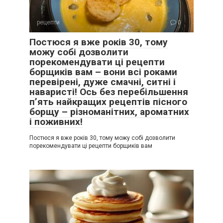
рецепти
0
Постюся я вже років 30, тому
можу собі дозволити
порекомендувати ці рецепти
борщиків вам – вони всі роками
перевірені, дуже смачні, ситні і
наваристі! Ось без перебільшення
п’ять найкращих рецептів пісного
борщу – різноманітних, ароматних
і поживних!
Постюся я вже років 30, тому можу собі дозволити
порекомендувати ці рецепти борщиків вам