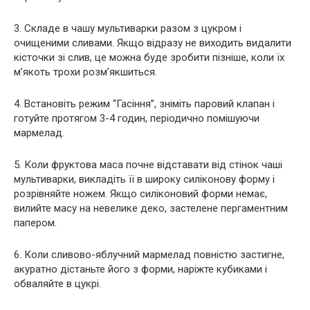
3. Складе в чашу мультиварки разом з цукром і
очищеними сливами. Якщо відразу не виходить видалити
кісточки зі слив, це можна буде зробити пізніше, коли їх
м’якоть трохи розм’якшиться.
4. Встановіть режим “Гасіння”, зніміть паровий клапан і
готуйте протягом 3-4 годин, періодично помішуючи
мармелад.
5. Коли фруктова маса почне відставати від стінок чаші
мультиварки, викладіть її в широку силіконову форму і
розрівняйте ножем. Якщо силіконовий форми немає,
вилийте масу на невелике деко, застелене пергаментним
папером.
6. Коли сливово-яблучний мармелад повністю застигне,
акуратно дістаньте його з форми, наріжте кубиками і
обваляйте в цукрі.