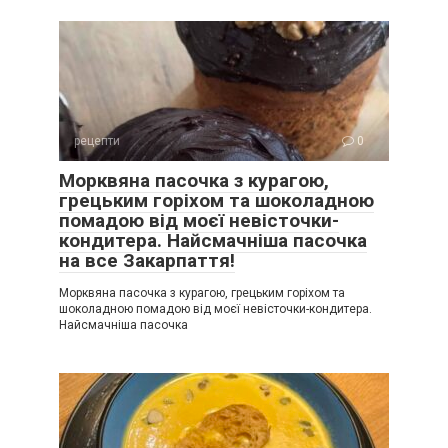
рецепти
0
Морквяна пасочка з курагою,
грецьким горіхом та шоколадною
помадою від моєї невісточки-
кондитера. Найсмачніша пасочка
на все Закарпаття!
Морквяна пасочка з курагою, грецьким горіхом та
шоколадною помадою від моєї невісточки-кондитера.
Найсмачніша пасочка