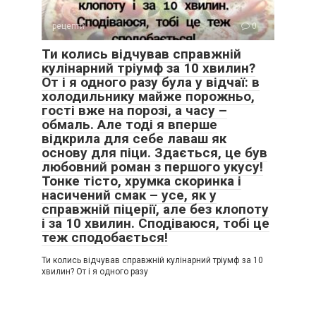
рецепти
0
Ти колись відчував справжній
кулінарний тріумф за 10 хвилин?
От і я одного разу була у відчаї: в
холодильнику майже порожньо,
гості вже на порозі, а часу –
обмаль. Але тоді я вперше
відкрила для себе лаваш як
основу для піци. Здається, це був
любовний роман з першого укусу!
Тонке тісто, хрумка скоринка і
насичений смак – усе, як у
справжній піцерії, але без клопоту
і за 10 хвилин. Сподіваюся, тобі це
теж сподобається!
Ти колись відчував справжній кулінарний тріумф за 10
хвилин? От і я одного разу