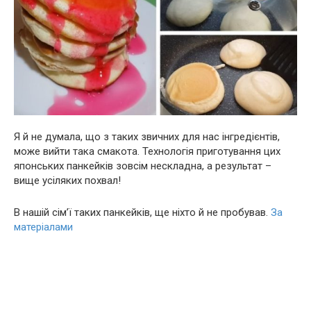
Я й не думала, що з таких звичних для нас інгредієнтів,
може вийти така смакота. Технологія приготування цих
японських панкейків зовсім нескладна, а результат –
вище усіляких похвал!
В нашій сім’ї таких панкейків, ще ніхто й не пробував.
За
матеріалами