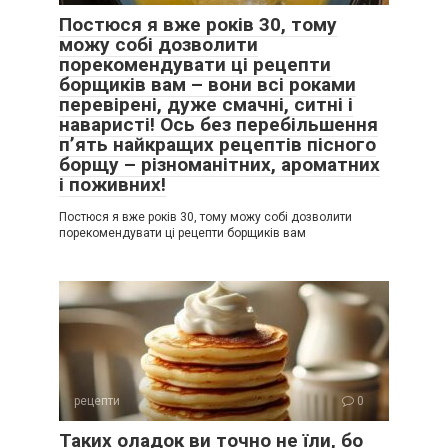
Постюся я вже років 30, тому
можу собі дозволити
порекомендувати ці рецепти
борщиків вам – вони всі роками
перевірені, дуже смачні, ситні і
наваристі! Ось без перебільшення
п’ять найкращих рецептів пісного
борщу – різноманітних, ароматних
і поживних!
Постюся я вже років 30, тому можу собі дозволити
порекомендувати ці рецепти борщиків вам
рецепти
0
Таких оладок ви точно не їли, бо