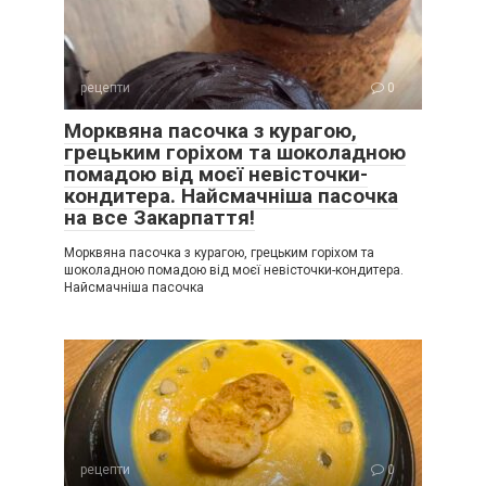
рецепти
0
Морквяна пасочка з курагою,
грецьким горіхом та шоколадною
помадою від моєї невісточки-
кондитера. Найсмачніша пасочка
на все Закарпаття!
Морквяна пасочка з курагою, грецьким горіхом та
шоколадною помадою від моєї невісточки-кондитера.
Найсмачніша пасочка
рецепти
0