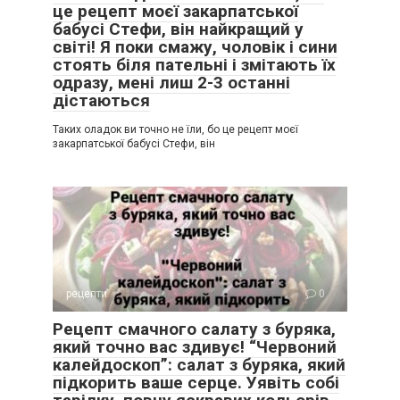
це рецепт моєї закарпатської
бабусі Стефи, він найкращий у
світі! Я поки смажу, чоловік і сини
стоять біля пательні і змітають їх
одразу, мені лиш 2-3 останні
дістаються
Таких оладок ви точно не їли, бо це рецепт моєї
закарпатської бабусі Стефи, він
рецепти
0
Рецепт смачного салату з буряка,
який точно вас здивує! “Червоний
калейдоскоп”: салат з буряка, який
підкорить ваше серце. Уявіть собі