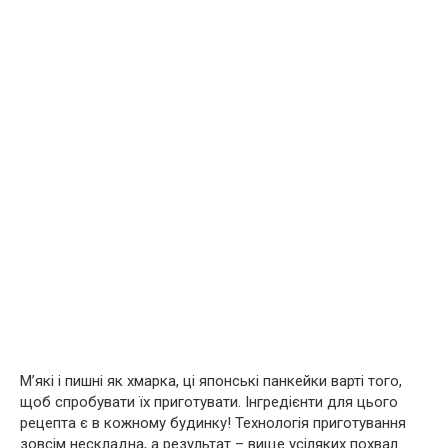
М’які і пишні як хмарка, ці японські панкейки варті того,
щоб спробувати їх приготувати. Інгредієнти для цього
рецепта є в кожному будинку! Технологія приготування
зовсім нескладна, а результат – вище усіляких похвал.