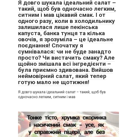
Я довго шукала ідеальний салат –
такий, щоб був одночасно легким,
ситним і мав цікавий смак. І от
одного разу, коли в холодильнику
залишилася лише пекінська
капуста, банка тунця та кілька
овочів, я зрозуміла – це ідеальне
поєднання! Спочатку я
сумнівалася: чи не буде занадто
просто? Чи вистачить смаку? Але
щойно змішала всі інгредієнти –
була приємно здивована. Вийшов
неймовірний салат, який тепер
готую мало не щотижня!
Я довго шукала ідеальний салат – такий, щоб був
одночасно легким, ситним і мав