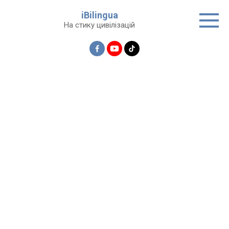
Перейти
iBilingua
до
На стику цивілізацій
вмісту