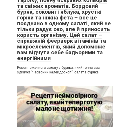
тарілку, повну яскравих кольорів
та свіжих ароматів. Бордовий
буряк, соковиті яблука, хрусткі
горіхи та ніжна фета – все це
поєднано в одному салаті, який не
тільки радує око, але й приносить
користь організму. Цей салат –
справжній феєрверк вітамінів та
мікроелементів, який допоможе
вам відчути себе бадьорими та
енергійними
Рецепт смачного салату з буряка, який точно вас
здивує! “Червоний калейдоскоп”: салат з буряка,
рецепти
0