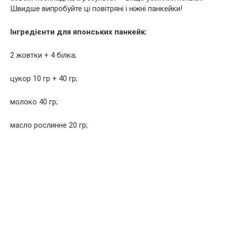
Швидше випробуйте ці повітряні і ніжні панкейки!
Інгредієнти для японських панкейк:
2 жовтки + 4 білка;
цукор 10 гр + 40 гр;
молоко 40 гр;
масло рослинне 20 гр;