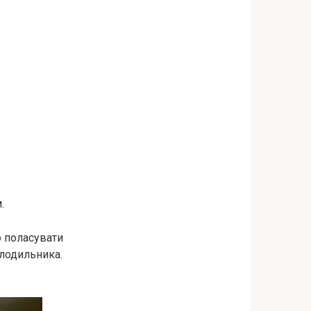
.
о поласувати
олодильника.