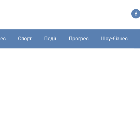
нес
Спорт
Події
Прогрес
Шоу-бізнес