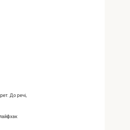
ет. До речі,
 лайфхак