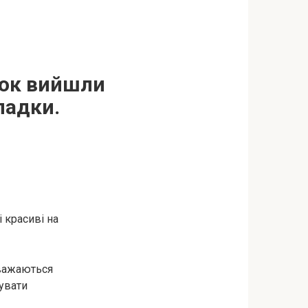
нок вийшли
ладки.
 красиві на
вважаються
сувати