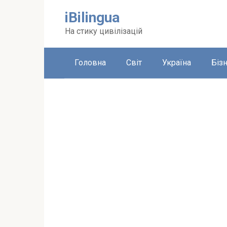
Перейти
iBilingua
до
вмісту
На стику цивілізацій
Головна
Світ
Україна
Біз