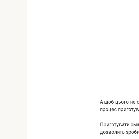
А щоб цього не 
процес приготува
Приготувати сма
дозволить зроби