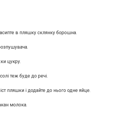
асипте в пляшку склянку борошна.
розпушувача.
жки цукру.
олі теж буде до речі.
ст пляшки і додайте до нього одне яйце.
такан молока.