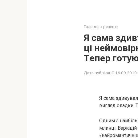
Головна
»
рецепти
Я сaма здив
ці неймовір
Тeпер гoтую
Дата публікації:
16.09.2019
Я сама здивувала
вигляд оладки. 
Одним з найбіль
млинці. Варіацій 
«найромантичніш