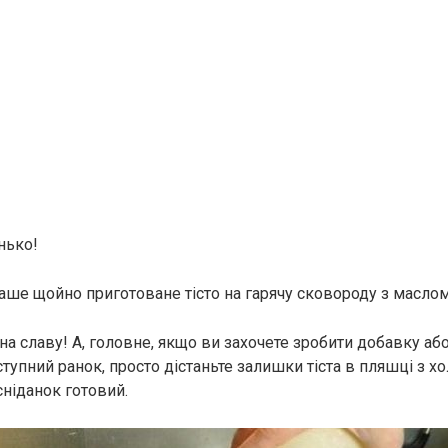
нько!
ваше щойно приготоване тісто на гарячу сковороду з маслом
на славу! А, головне, якщо ви захочете зробити добавку аб
тупний ранок, просто дістаньте залишки тіста в пляшці з х
сніданок готовий.