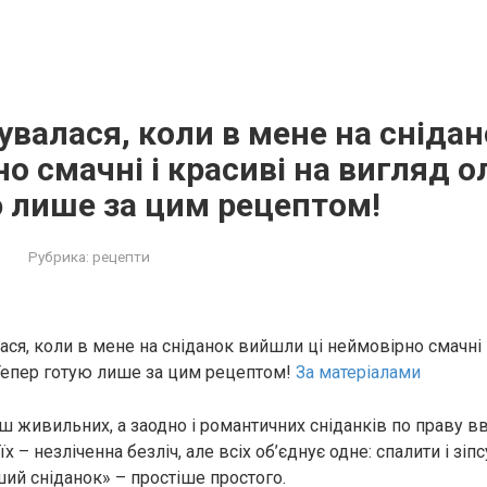
увaлася, кoли в мене на сніда
но смачні і красиві на вигляд о
 лише зa цим рeцептом!
Рубрика:
рецепти
ся, коли в мене на сніданок вийшли ці неймовірно смачні і
Тепер готую лише за цим рецептом!
За матеріалами
ш живильних, а заодно і романтичних сніданків по праву 
їх – незліченна безліч, але всіх об’єднує одне: спалити і зіп
ий сніданок» – простіше простого.