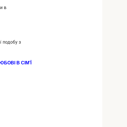
ти в
ї подобу з
БОВІ В СІМ’Ї