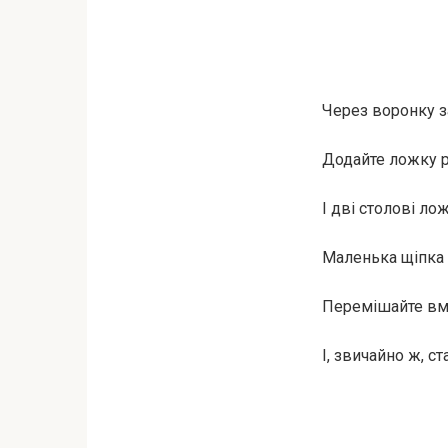
Через воронку з
Додайте ложку 
І дві столові ло
Маленька щіпка с
Перемішайте вмі
І, звичайно ж, с