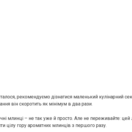
сталося, рекомендуємо дізнатися маленький кулінарний секр
ння він скоротить як мінімум в два рази.
чні млинці – не так уже й просто. Але не переживайте: цей
ти цілу гору ароматних млинців з першого разу.