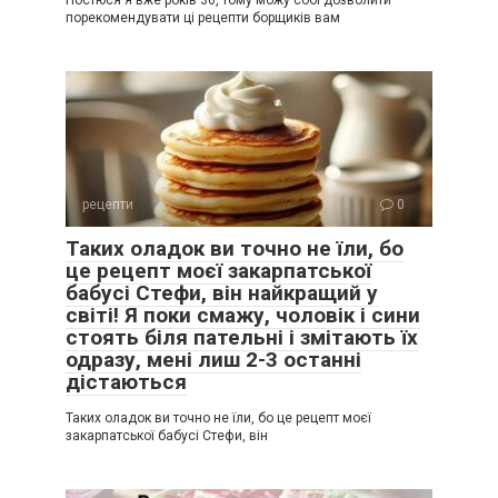
порекомендувати ці рецепти борщиків вам
рецепти
0
Таких оладок ви точно не їли, бо
це рецепт моєї закарпатської
бабусі Стефи, він найкращий у
світі! Я поки смажу, чоловік і сини
стоять біля пательні і змітають їх
одразу, мені лиш 2-3 останні
дістаються
Таких оладок ви точно не їли, бо це рецепт моєї
закарпатської бабусі Стефи, він