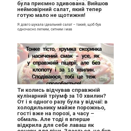
була приємно здивована. Вийшов
неймовірний салат, який тепер
готую мало не щотижня!
Я довго шукала ідеальний салат – такий, щоб був
одночасно легким, ситним і мав
рецепти
0
Ти колись відчував справжній
кулінарний тріумф за 10 хвилин?
От і я одного разу була у відчаї: в
холодильнику майже порожньо,
гості вже на порозі, а часу –
обмаль. Але тоді я вперше
відкрила для себе лаваш як
основу для піци. Здається, це був