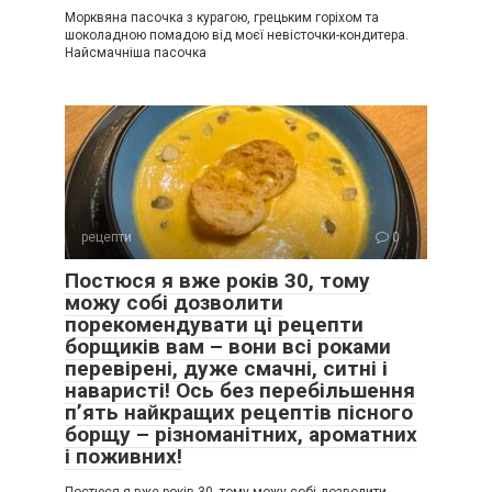
Морквяна пасочка з курагою, грецьким горіхом та
шоколадною помадою від моєї невісточки-кондитера.
Найсмачніша пасочка
рецепти
0
Постюся я вже років 30, тому
можу собі дозволити
порекомендувати ці рецепти
борщиків вам – вони всі роками
перевірені, дуже смачні, ситні і
наваристі! Ось без перебільшення
п’ять найкращих рецептів пісного
борщу – різноманітних, ароматних
і поживних!
Постюся я вже років 30, тому можу собі дозволити