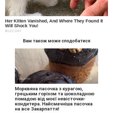
Вам також може сподобатися
рецепти
0
Морквяна пасочка з курагою,
грецьким горіхом та шоколадною
помадою від моєї невісточки-
кондитера. Найсмачніша пасочка
на все Закарпаття!