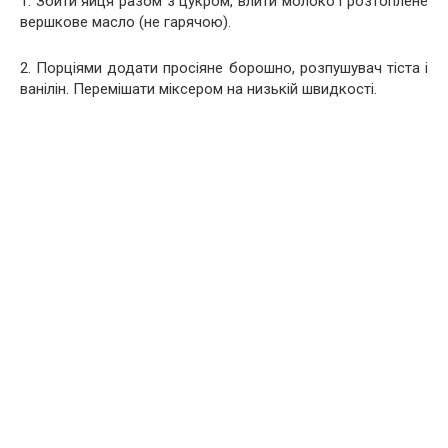
1. Збити яйця разом з цукром, влити молоко і розтоплене
вершкове масло (не гарячою).
2. Порціями додати просіяне борошно, розпушувач тіста і
ванілін. Перемішати міксером на низькій швидкості.