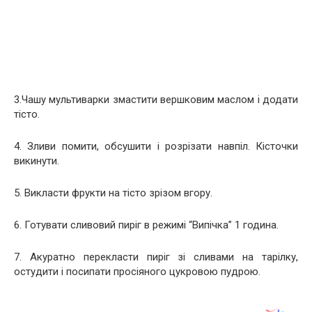
3.Чашу мультиварки змастити вершковим маслом і додати
тісто.
4. Зливи помити, обсушити і розрізати навпіл. Кісточки
викинути.
5. Викласти фрукти на тісто зрізом вгору.
6. Готувати сливовий пиріг в режимі “Випічка” 1 година.
7. Акуратно перекласти пиріг зі сливами на тарілку,
остудити і посипати просіяного цукровою пудрою.