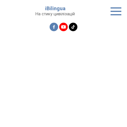
Перейти
iBilingua
до
На стику цивілізацій
вмісту