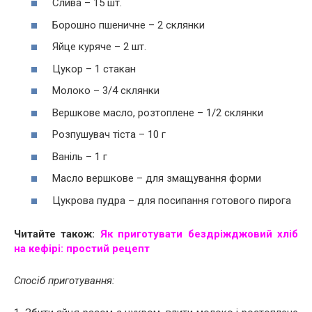
Слива – 15 шт.
Борошно пшеничне – 2 склянки
Яйце куряче – 2 шт.
Цукор – 1 стакан
Молоко – 3/4 склянки
Вершкове масло, розтоплене – 1/2 склянки
Розпушувач тіста – 10 г
Ваніль – 1 г
Масло вершкове – для змащування форми
Цукрова пудра – для посипання готового пирога
Читайте також:
Як приготувати бездріжджовий хліб
на кефірі: простий рецепт
Спосіб приготування: