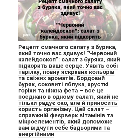
рецепти
0
Рецепт смачного салату з буряка,
який точно вас здивує! “Червоний
калейдоскоп”: салат з буряка, який
підкорить ваше серце. Уявіть собі
тарілку, повну яскравих кольорів
та свіжих ароматів. Бордовий
буряк, соковиті яблука, хрусткі
горіхи та ніжна фета – все це
поєднано в одному салаті, який не
тільки радує око, але й приносить
користь організму. Цей салат –
справжній феєрверк вітамінів та
мікроелементів, який допоможе
вам відчути себе бадьорими та
енергійними