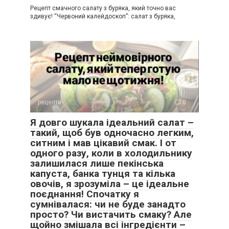
Рецепт смачного салату з буряка, який точно вас
здивує! “Червоний калейдоскоп”: салат з буряка,
рецепти
0
Я довго шукала ідеальний салат –
такий, щоб був одночасно легким,
ситним і мав цікавий смак. І от
одного разу, коли в холодильнику
залишилася лише пекінська
капуста, банка тунця та кілька
овочів, я зрозуміла – це ідеальне
поєднання! Спочатку я
сумнівалася: чи не буде занадто
просто? Чи вистачить смаку? Але
щойно змішала всі інгредієнти –