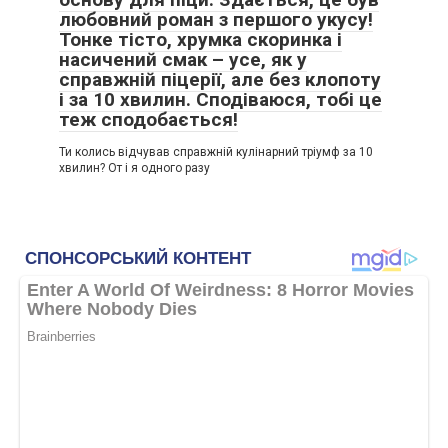
любовний роман з першого укусу!
Тонке тісто, хрумка скоринка і
насичений смак – усе, як у
справжній піцерії, але без клопоту
і за 10 хвилин. Сподіваюся, тобі це
теж сподобається!
Ти колись відчував справжній кулінарний тріумф за 10
хвилин? От і я одного разу