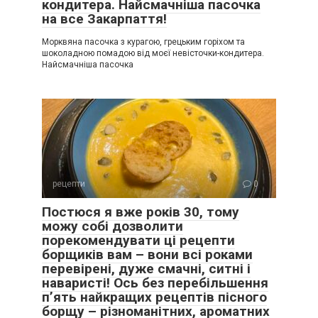
кондитера. Найсмачніша пасочка
на все Закарпаття!
Морквяна пасочка з курагою, грецьким горіхом та
шоколадною помадою від моєї невісточки-кондитера.
Найсмачніша пасочка
рецепти
0
Постюся я вже років 30, тому
можу собі дозволити
порекомендувати ці рецепти
борщиків вам – вони всі роками
перевірені, дуже смачні, ситні і
наваристі! Ось без перебільшення
п’ять найкращих рецептів пісного
борщу – різноманітних, ароматних