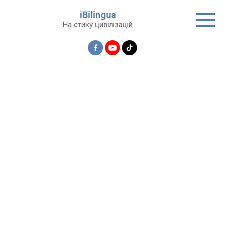
Перейти
iBilingua
до
На стику цивілізацій
вмісту