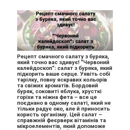
рецепти
0
Рецепт смачного салату з буряка,
який точно вас здивує! “Червоний
калейдоскоп”: салат з буряка, який
підкорить ваше серце. Уявіть собі
тарілку, повну яскравих кольорів
та свіжих ароматів. Бордовий
буряк, соковиті яблука, хрусткі
горіхи та ніжна фета – все це
поєднано в одному салаті, який не
тільки радує око, але й приносить
користь організму. Цей салат –
справжній феєрверк вітамінів та
мікроелементів, який допоможе