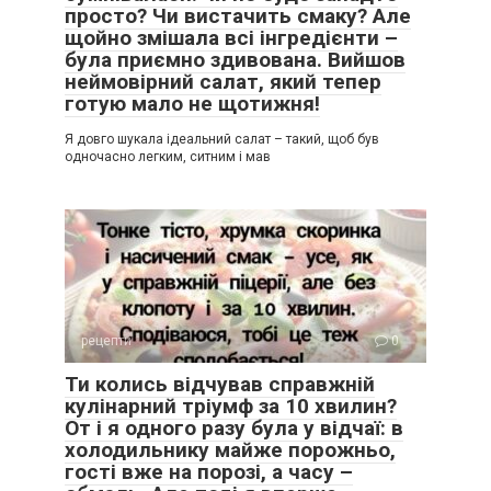
просто? Чи вистачить смаку? Але
щойно змішала всі інгредієнти –
була приємно здивована. Вийшов
неймовірний салат, який тепер
готую мало не щотижня!
Я довго шукала ідеальний салат – такий, щоб був
одночасно легким, ситним і мав
рецепти
0
Ти колись відчував справжній
кулінарний тріумф за 10 хвилин?
От і я одного разу була у відчаї: в
холодильнику майже порожньо,
гості вже на порозі, а часу –