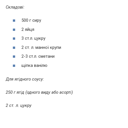
Складові:
500 г сиру
2 яйця
3 ст.л. цукру
2 ст. л. манної крупи
2-3 ст.л. сметани
щіпка ванілю
Для ягідного соусу:
250 г ягід (одного виду або асорті)
2 ст. л. цукру