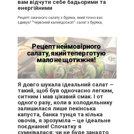
вам відчути себе бадьорими та
енергійними
Рецепт смачного салату з буряка, який точно вас
здивує! “Червоний калейдоскоп”: салат з буряка,
рецепти
0
Я довго шукала ідеальний салат –
такий, щоб був одночасно легким,
ситним і мав цікавий смак. І от
одного разу, коли в холодильнику
залишилася лише пекінська
капуста, банка тунця та кілька
овочів, я зрозуміла – це ідеальне
поєднання! Спочатку я
сумнівалася: чи не буде занадто