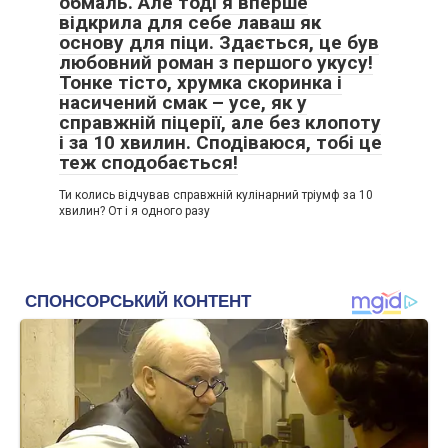
обмаль. Але тоді я вперше
відкрила для себе лаваш як
основу для піци. Здається, це був
любовний роман з першого укусу!
Тонке тісто, хрумка скоринка і
насичений смак – усе, як у
справжній піцерії, але без клопоту
і за 10 хвилин. Сподіваюся, тобі це
теж сподобається!
Ти колись відчував справжній кулінарний тріумф за 10
хвилин? От і я одного разу