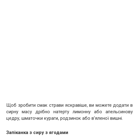
Щоб зробити смак страви яскравіше, ви можете додати в
сирну масу дрібно натерту лимонну або апельсинову
цедру, шматочки кураги, родзинок або в’яленої вишні.
Запіканка з сиру з ягодами