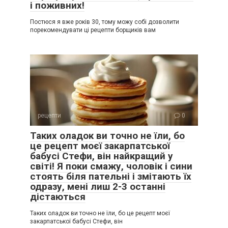
і поживних!
Постюся я вже років 30, тому можу собі дозволити
порекомендувати ці рецепти борщиків вам
рецепти
0
Таких оладок ви точно не їли, бо
це рецепт моєї закарпатської
бабусі Стефи, він найкращий у
світі! Я поки смажу, чоловік і сини
стоять біля пательні і змітають їх
одразу, мені лиш 2-3 останні
дістаються
Таких оладок ви точно не їли, бо це рецепт моєї
закарпатської бабусі Стефи, він