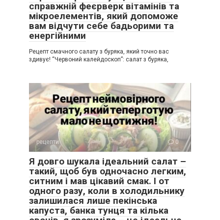
справжній феєрверк вітамінів та
мікроелементів, який допоможе
вам відчути себе бадьорими та
енергійними
Рецепт смачного салату з буряка, який точно вас
здивує! “Червоний калейдоскоп”: салат з буряка,
рецепти
0
Я довго шукала ідеальний салат –
такий, щоб був одночасно легким,
ситним і мав цікавий смак. І от
одного разу, коли в холодильнику
залишилася лише пекінська
капуста, банка тунця та кілька