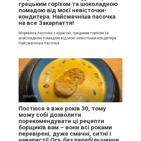
грецьким горіхом та шоколадною
помадою від моєї невісточки-
кондитера. Найсмачніша пасочка
на все Закарпаття!
Морквяна пасочка з курагою, грецьким горіхом та
шоколадною помадою від моєї невісточки-кондитера.
Найсмачніша пасочка
рецепти
0
Постюся я вже років 30, тому
можу собі дозволити
порекомендувати ці рецепти
борщиків вам – вони всі роками
перевірені, дуже смачні, ситні і
наваристі! Ось без перебільшення