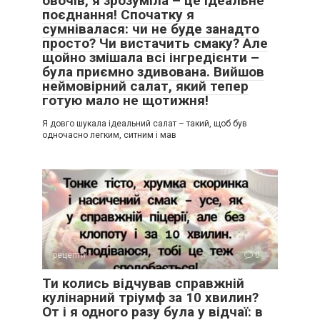
овочів, я зрозуміла – це ідеальне
поєднання! Спочатку я
сумнівалася: чи не буде занадто
просто? Чи вистачить смаку? Але
щойно змішала всі інгредієнти –
була приємно здивована. Вийшов
неймовірний салат, який тепер
готую мало не щотижня!
Я довго шукала ідеальний салат – такий, щоб був
одночасно легким, ситним і мав
рецепти
0
Ти колись відчував справжній
кулінарний тріумф за 10 хвилин?
От і я одного разу була у відчаї: в