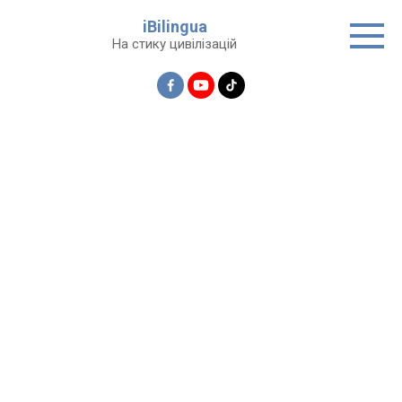
Перейти
iBilingua
до
На стику цивілізацій
вмісту