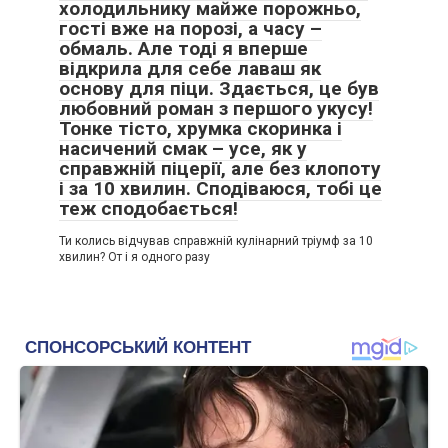
холодильнику майже порожньо,
гості вже на порозі, а часу –
обмаль. Але тоді я вперше
відкрила для себе лаваш як
основу для піци. Здається, це був
любовний роман з першого укусу!
Тонке тісто, хрумка скоринка і
насичений смак – усе, як у
справжній піцерії, але без клопоту
і за 10 хвилин. Сподіваюся, тобі це
теж сподобається!
Ти колись відчував справжній кулінарний тріумф за 10
хвилин? От і я одного разу