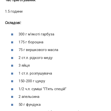
1.5 години
Складові:
300 г м’якоті гарбуза
175 г борошна
75 г вершкового масла
2 ст.л. рідкого меду
3 яйця
1 ст.л. розпушувача
150-200 г цукру
1/2 ч.л. суміші “П’ять спецій”
2 апельсина
50 г фундука