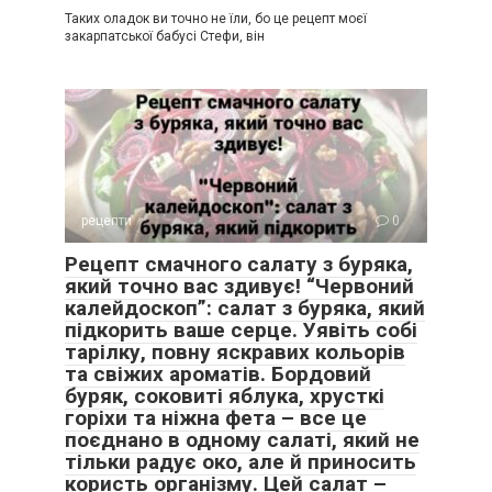
Таких оладок ви точно не їли, бо це рецепт моєї
закарпатської бабусі Стефи, він
рецепти
0
Рецепт смачного салату з буряка,
який точно вас здивує! “Червоний
калейдоскоп”: салат з буряка, який
підкорить ваше серце. Уявіть собі
тарілку, повну яскравих кольорів
та свіжих ароматів. Бордовий
буряк, соковиті яблука, хрусткі
горіхи та ніжна фета – все це
поєднано в одному салаті, який не
тільки радує око, але й приносить
користь організму. Цей салат –