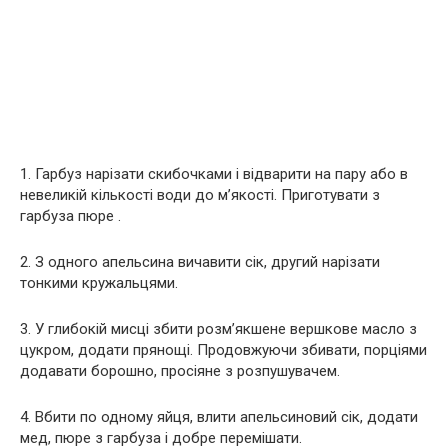
1. Гарбуз нарізати скибочками і відварити на пару або в
невеликій кількості води до м’якості. Приготувати з
гарбуза пюре .
2. З одного апельсина вичавити сік, другий нарізати
тонкими кружальцями.
3. У глибокій мисці збити розм’якшене вершкове масло з
цукром, додати прянощі. Продовжуючи збивати, порціями
додавати борошно, просіяне з розпушувачем.
4. Вбити по одному яйця, влити апельсиновий сік, додати
мед, пюре з гарбуза і добре перемішати.