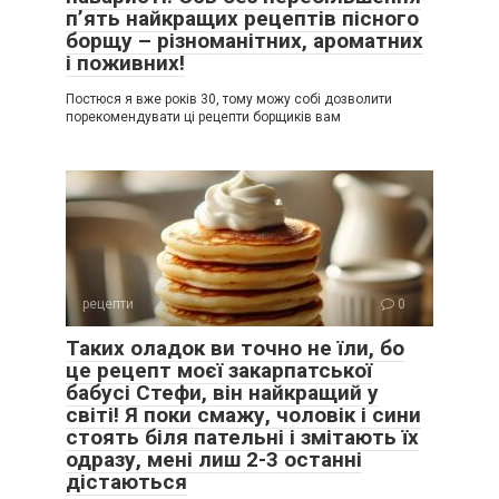
п’ять найкращих рецептів пісного
борщу – різноманітних, ароматних
і поживних!
Постюся я вже років 30, тому можу собі дозволити
порекомендувати ці рецепти борщиків вам
рецепти
0
Таких оладок ви точно не їли, бо
це рецепт моєї закарпатської
бабусі Стефи, він найкращий у
світі! Я поки смажу, чоловік і сини
стоять біля пательні і змітають їх
одразу, мені лиш 2-3 останні
дістаються