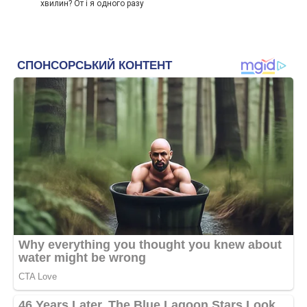
хвилин? От і я одного разу