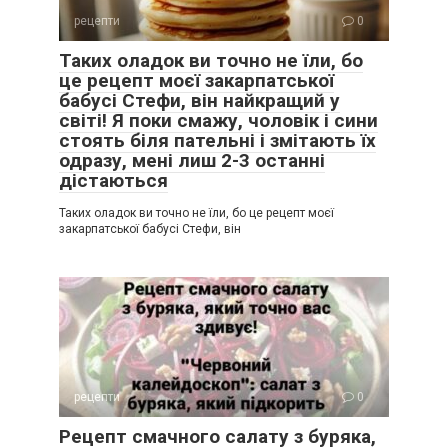
рецепти
0
Таких оладок ви точно не їли, бо
це рецепт моєї закарпатської
бабусі Стефи, він найкращий у
світі! Я поки смажу, чоловік і сини
стоять біля пательні і змітають їх
одразу, мені лиш 2-3 останні
дістаються
Таких оладок ви точно не їли, бо це рецепт моєї
закарпатської бабусі Стефи, він
рецепти
0
Рецепт смачного салату з буряка,