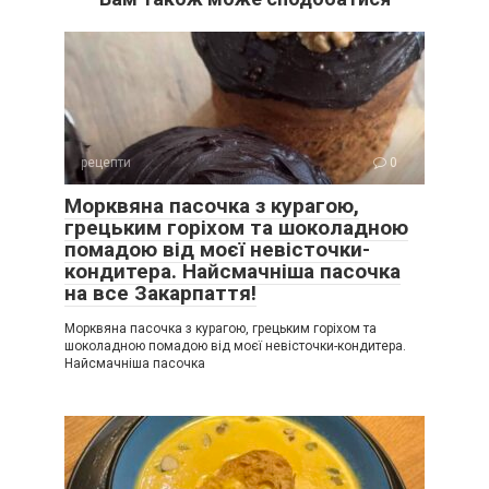
рецепти
0
Морквяна пасочка з курагою,
грецьким горіхом та шоколадною
помадою від моєї невісточки-
кондитера. Найсмачніша пасочка
на все Закарпаття!
Морквяна пасочка з курагою, грецьким горіхом та
шоколадною помадою від моєї невісточки-кондитера.
Найсмачніша пасочка