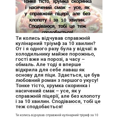
рецепти
0
Ти колись відчував справжній
кулінарний тріумф за 10 хвилин?
От і я одного разу була у відчаї: в
холодильнику майже порожньо,
гості вже на порозі, а часу –
обмаль. Але тоді я вперше
відкрила для себе лаваш як
основу для піци. Здається, це був
любовний роман з першого укусу!
Тонке тісто, хрумка скоринка і
насичений смак – усе, як у
справжній піцерії, але без клопоту
і за 10 хвилин. Сподіваюся, тобі це
теж сподобається!
Ти колись відчував справжній кулінарний тріумф за 10