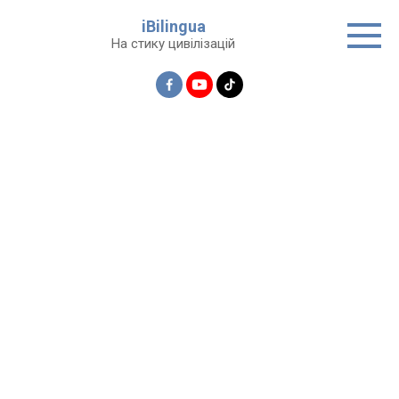
Перейти
iBilingua
до
На стику цивілізацій
вмісту