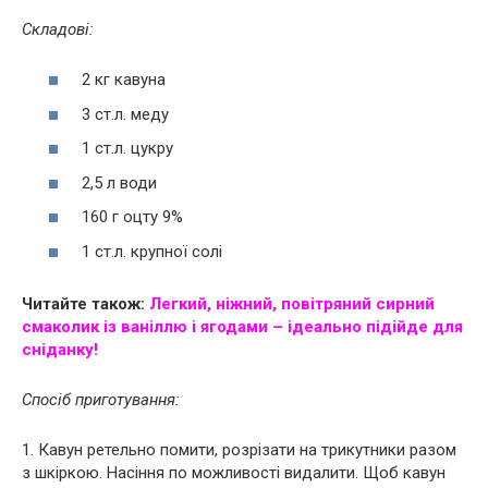
Складові:
2 кг кавуна
3 ст.л. меду
1 ст.л. цукру
2,5 л води
160 г оцту 9%
1 ст.л. крупної солі
Читайте також:
Легкий, ніжний, повітряний сирний
смаколик із ваніллю і ягодами – ідеально підійде для
сніданку!
Спосіб приготування:
1. Кавун ретельно помити, розрізати на трикутники разом
з шкіркою. Насіння по можливості видалити. Щоб кавун