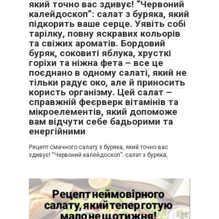
який точно вас здивує! “Червоний
калейдоскоп”: салат з буряка, який
підкорить ваше серце. Уявіть собі
тарілку, повну яскравих кольорів
та свіжих ароматів. Бордовий
буряк, соковиті яблука, хрусткі
горіхи та ніжна фета – все це
поєднано в одному салаті, який не
тільки радує око, але й приносить
користь організму. Цей салат –
справжній феєрверк вітамінів та
мікроелементів, який допоможе
вам відчути себе бадьорими та
енергійними
Рецепт смачного салату з буряка, який точно вас
здивує! “Червоний калейдоскоп”: салат з буряка,