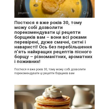
рецепти
0
Постюся я вже років 30, тому
можу собі дозволити
порекомендувати ці рецепти
борщиків вам – вони всі роками
перевірені, дуже смачні, ситні і
наваристі! Ось без перебільшення
п’ять найкращих рецептів пісного
борщу – різноманітних, ароматних
і поживних!
Постюся я вже років 30, тому можу собі дозволити
порекомендувати ці рецепти борщиків вам