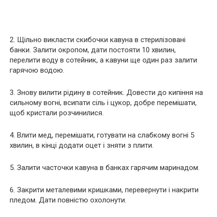
2. Щільно викласти скибочки кавуна в стерилізовані
банки. Залити окропом, дати постояти 10 хвилин,
перелити воду в сотейник, а кавуни ще один раз залити
гарячою водою.
3. Знову вилити рідину в сотейник. Довести до кипіння на
сильному вогні, всипати сіль і цукор, добре перемішати,
щоб кристали розчинилися.
4. Влити мед, перемішати, готувати на слабкому вогні 5
хвилин, в кінці додати оцет і зняти з плити.
5. Залити часточки кавуна в банках гарячим маринадом.
6. Закрити металевими кришками, перевернути і накрити
пледом. Дати повністю охолонути.