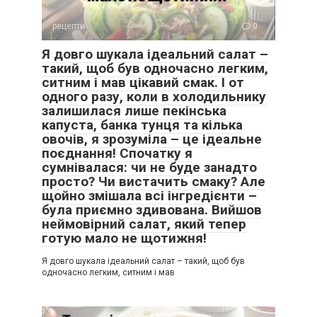
рецепти
0
Я довго шукала ідеальний салат –
такий, щоб був одночасно легким,
ситним і мав цікавий смак. І от
одного разу, коли в холодильнику
залишилася лише пекінська
капуста, банка тунця та кілька
овочів, я зрозуміла – це ідеальне
поєднання! Спочатку я
сумнівалася: чи не буде занадто
просто? Чи вистачить смаку? Але
щойно змішала всі інгредієнти –
була приємно здивована. Вийшов
неймовірний салат, який тепер
готую мало не щотижня!
Я довго шукала ідеальний салат – такий, щоб був
одночасно легким, ситним і мав