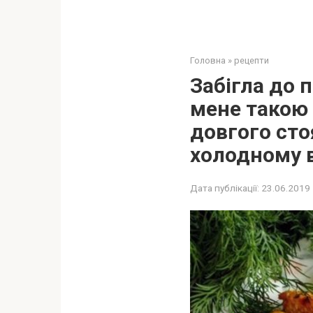
Головна
»
рецепти
Забігла до 
мене тaкою 
довгого стоя
холодному в
Дата публікації:
23.06.2019