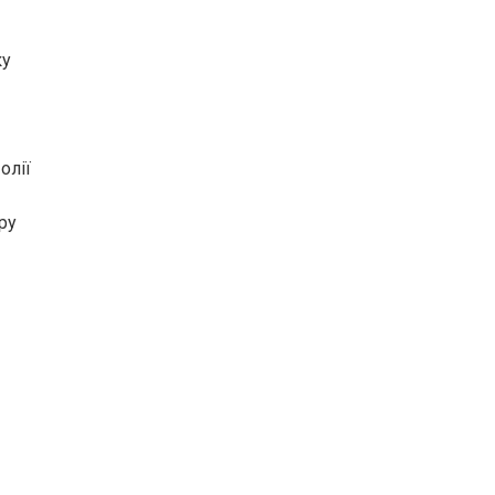
ку
олії
ру