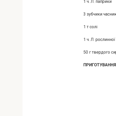
1 ч. Л. паприки
3 зубчики часни
1 т солі
1 ч. Л. рослинної 
50 г твердого си
ПРИГОТУВАННЯ