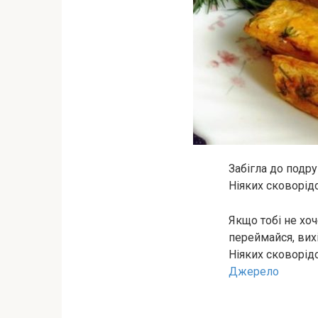
Забігла до подр
Нiяких сковoрідо
Якщо тобі не хо
переймайся, вихі
Ніяких сковорідо
Джерело