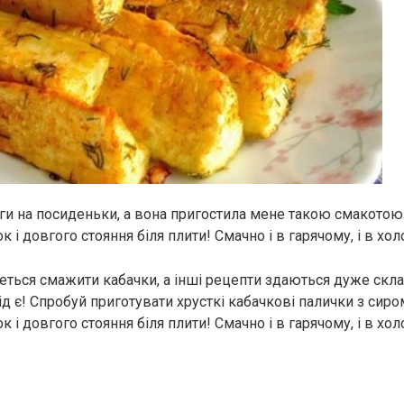
уги на поcиденьки, а вона пригостила мене тaкою смакoтою 
к і довгого стояння біля плити! Смaчно і в гарячому, і в хо
четься смажити кабачки, а інші рецепти здаються дуже скл
д є! Спробуй приготувати хрусткі кабачкові палички з сиром
к і довгого стояння біля плити! Смачно і в гарячому, і в хо