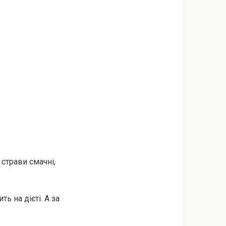
 страви смачні,
ь на дієті. А за