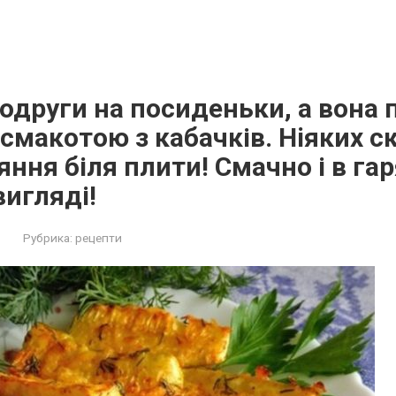
подруги на поcиденьки, а вона
смакoтою з кабачків. Нiяких ск
ння біля плити! Смaчно і в гар
игляді!
Рубрика:
рецепти