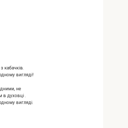
з кабачків.
лодному вигляді!
адними, не
 в духовці .
лодному вигляді.