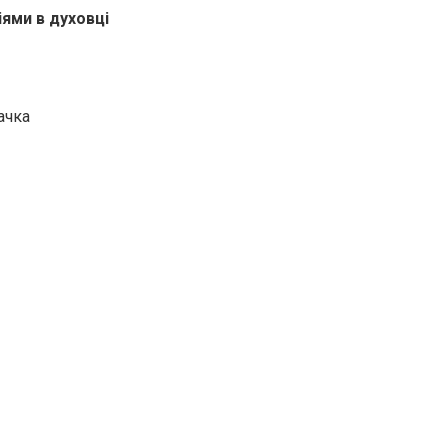
іями в духовці
ачка