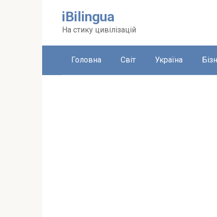
Перейти
iBilingua
до
вмісту
На стику цивілізацій
Головна
Світ
Україна
Біз