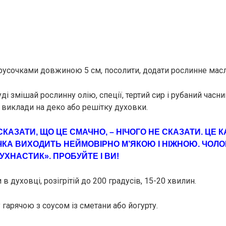
русочками довжиною 5 см, посолити, додати рослинне масл
і змішай рослинну олію, спеції, тертий сир і рубаний часн
і виклади на деко або решітку духовки.
СКАЗАТИ, ЩО ЦЕ СМАЧНО, – НІЧОГО НЕ СКАЗАТИ. ЦЕ 
ЧКА ВИХОДИТЬ НЕЙМОВІРНО М’ЯКОЮ І НІЖНОЮ. ЧОЛО
ПУХНАСТИК». ПРOБУЙТЕ І ВИ!
 в духовці, розігрітій до 200 градусів, 15-20 хвилин.
гарячою з соусом із сметани або йогурту.