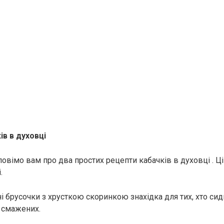
ів в духовці
овімо вам про два простих рецепти кабачків в духовці . Ці
.
і брусочки з хрусткою скоринкою знахідка для тих, хто сидит
 смажених.