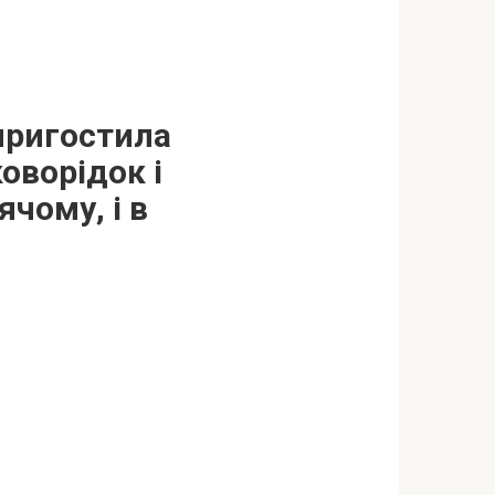
 пригостила
овoрідок і
ячому, і в