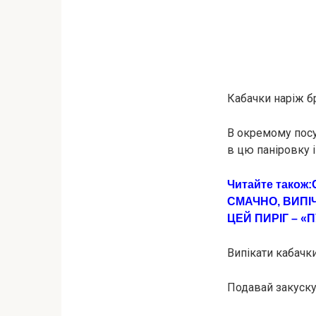
Кабачки наріж б
В окремому посуд
в цю паніровку 
Читайте також:
СМАЧНО, ВИПІ
ЦЕЙ ПИРІГ – «
Випікати кабачки
Подавай закуску 