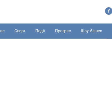
нес
Спорт
Події
Прогрес
Шоу-бізнес