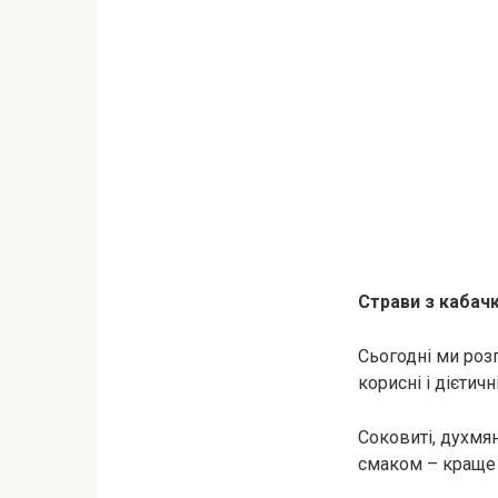
Страви з кабачк
Сьогодні ми розп
корисні і дієтичні
Соковиті, духмян
смаком – краще